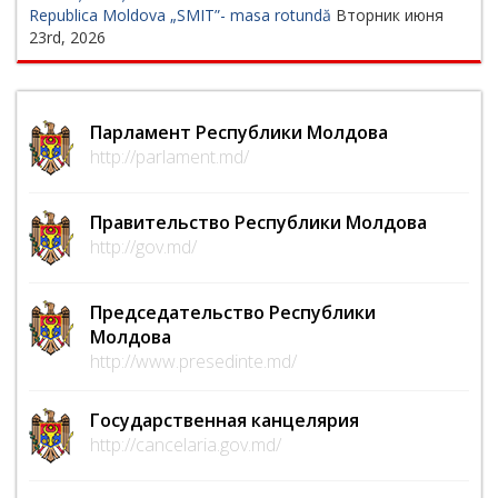
Republica Moldova „SMIT”- masa rotundă
Вторник июня
23rd, 2026
Парламент Республики Молдова
http://parlament.md/
Правительство Республики Молдова
http://gov.md/
Председательство Республики
Молдова
http://www.presedinte.md/
Государственная канцелярия
http://cancelaria.gov.md/