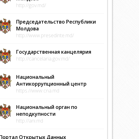
http://gov.md/
Председательство Республики
Молдова
http://www.presedinte.md/
Государственная канцелярия
http://cancelaria.gov.md/
Национальный
Антикоррупционный центр
https://www.cna.md
Национальный орган по
неподкупности
http://ani.md
Портал Открытых Данных