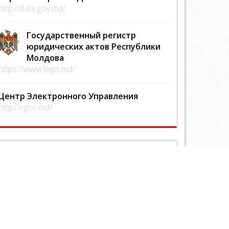
http://date.gov.md/
Государственный регистр
юридических актов Республики
Молдова
https://www.legis.md/
Центр Электронного Управления
http://egov.md/