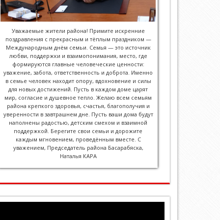
Уважаемые жители района! Примите искренние
поздравления с прекрасным и тёплым праздником —
Международным днём семьи. Семья — это источник
любви, поддержки и взаимопонимания, место, где
формируются главные человеческие ценности:
уважение, забота, ответственность и доброта. Именно
в семье человек находит опору, вдохновение и силы
для новых достижений. Пусть в каждом доме царят
мир, согласие и душевное тепло. Желаю всем семьям
района крепкого здоровья, счастья, благополучия и
уверенности в завтрашнем дне. Пусть ваши дома будут
наполнены радостью, детским смехом и взаимной
поддержкой. Берегите свои семьи и дорожите
каждым мгновением, проведённым вместе. С
уважением, Председатель района Басарабяска,
Наталья КАРА
Видеоплеер