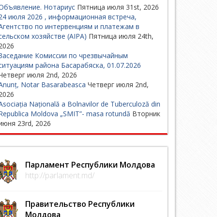
Объявление. Нотариус
Пятница июля 31st, 2026
24 июля 2026 , информационная встреча,
Агентство по интервенциям и платежам в
сельском хозяйстве (AIPA)
Пятница июля 24th,
2026
Заседание Комиссии по чрезвычайным
ситуациям района Басарабяска, 01.07.2026
Четверг июля 2nd, 2026
Anunț, Notar Basarabeasca
Четверг июля 2nd,
2026
Asociația Națională a Bolnavilor de Tuberculoză din
Republica Moldova „SMIT”- masa rotundă
Вторник
июня 23rd, 2026
Парламент Республики Молдова
http://parlament.md/
Правительство Республики
Молдова