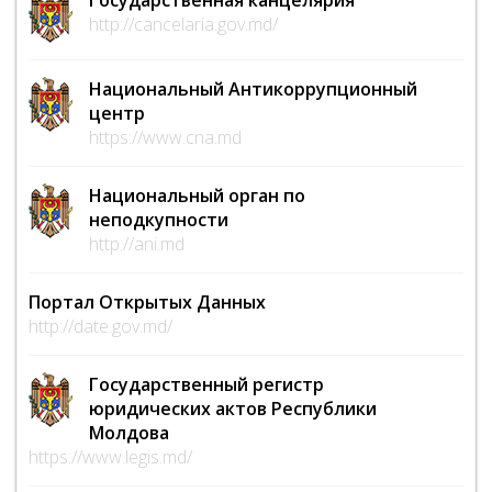
Государственная канцелярия
http://cancelaria.gov.md/
Национальный Антикоррупционный
центр
https://www.cna.md
Национальный орган по
неподкупности
http://ani.md
Портал Открытых Данных
http://date.gov.md/
Государственный регистр
юридических актов Республики
Молдова
https://www.legis.md/