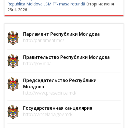
Republica Moldova „SMIT”- masa rotundă
Вторник июня
23rd, 2026
Парламент Республики Молдова
http://parlament.md/
Правительство Республики Молдова
http://gov.md/
Председательство Республики
Молдова
http://www.presedinte.md/
Государственная канцелярия
http://cancelaria.gov.md/