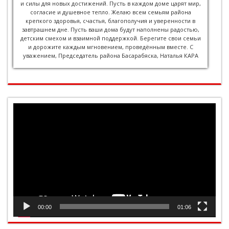
и силы для новых достижений. Пусть в каждом доме царят мир,
согласие и душевное тепло. Желаю всем семьям района
крепкого здоровья, счастья, благополучия и уверенности в
завтрашнем дне. Пусть ваши дома будут наполнены радостью,
детским смехом и взаимной поддержкой. Берегите свои семьи
и дорожите каждым мгновением, проведённым вместе. С
уважением, Председатель района Басарабяска, Наталья КАРА
Видеоплеер
00:00
01:06