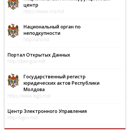
центр
https://www.cna.md
Национальный орган по
неподкупности
http://ani.md
Портал Открытых Данных
http://date.gov.md/
Государственный регистр
юридических актов Республики
Молдова
https://www.legis.md/
Центр Электронного Управления
http://egov.md/