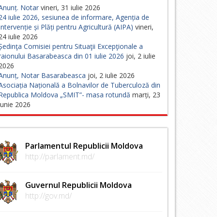
Anunț. Notar
vineri, 31 iulie 2026
24 iulie 2026, sesiunea de informare, Agenția de
Intervenție și Plăți pentru Agricultură (AIPA)
vineri,
24 iulie 2026
Ședinţa Comisiei pentru Situaţii Excepţionale a
raionului Basarabeasca din 01 iulie 2026
joi, 2 iulie
2026
Anunț, Notar Basarabeasca
joi, 2 iulie 2026
Asociația Națională a Bolnavilor de Tuberculoză din
Republica Moldova „SMIT”- masa rotundă
marți, 23
iunie 2026
Parlamentul Republicii Moldova
http://parlament.md/
Guvernul Republicii Moldova
http://gov.md/