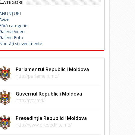
Categorii
ANUNȚURI
Avize
Fără categorie
Galeria Video
Galerie Foto
Noutăți și evenimente
Parlamentul Republicii Moldova
http://parlament.md/
Guvernul Republicii Moldova
http://gov.md/
Președinția Republicii Moldova
http://www.presedinte.md/