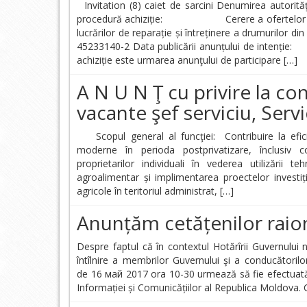
Invitation (8) caiet de sarcini Denumirea auto
procedură achiziție: Cerere a ofertelor
lucrărilor de reparație și întreținere 
45233140-2 Data publicării anunțului de intenț
achiziție este urmarea anunţului de participare […]
A N U N Ţ cu privire la c
vacante şef serviciu, Servi
Scopul general al funcţiei: Contribuire la eficien
moderne în perioda postprivatizare, înclusiv c
proprietarilor individuali în vederea utilizării te
agroalimentar și implimentarea proectelor investiț
agricole în teritoriul administrat, […]
Anunțăm cetățenilor raio
Despre faptul că în contextul Hotărîrii Guvernului n
întîlnire a membrilor Guvernului şi a conducătorilor
de 16 май 2017 ora 10-30 urmează să fie efectuată viz
Informației și Comunicățiilor al Republica Moldova