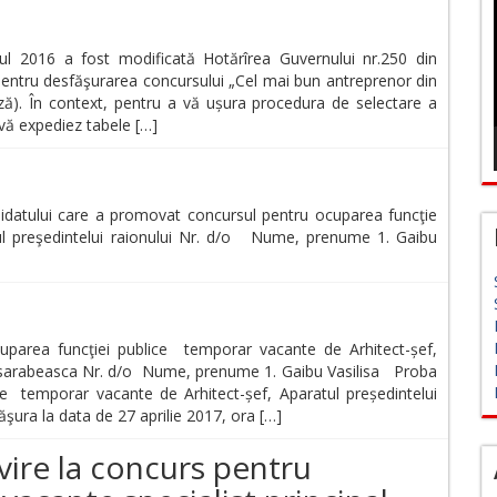
ul 2016 a fost modificată Hotărîrea Guvernului nr.250 din
pentru desfăşurarea concursului „Cel mai bun antreprenor din
ează). În context, pentru a vă ușura procedura de selectare a
 vă expediez tabele […]
ului care a promovat concursul pentru ocuparea funcţie
ul preşedintelui raionului Nr. d/o Nume, prenume 1. Gaibu
uparea funcţiei publice temporar vacante de Arhitect-șef,
l Basarabeasca Nr. d/o Nume, prenume 1. Gaibu Vasilisa Proba
ce temporar vacante de Arhitect-șef, Aparatul președintelui
ăşura la data de 27 aprilie 2017, ora […]
ire la concurs pentru