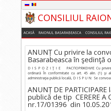
CONSILIUL RAIO
ACASĂ
RAIONUL BASARABEASCA
CONSILIUL RA
ANUNȚ Cu privire la convo
Basarabeasca în şedinţă 
D I S P O Z I Ţ I E РАСПОРЯЖЕНИЕ Cu privire la
ordinară În conformitate cu art. 45 alin. (1) şi a
administraţia publică locală, D I S P U N: Se convo
ANUNȚ DE PARTICIPARE la
publică de tip CERERE 
nr.17/01396 din 10.05.20