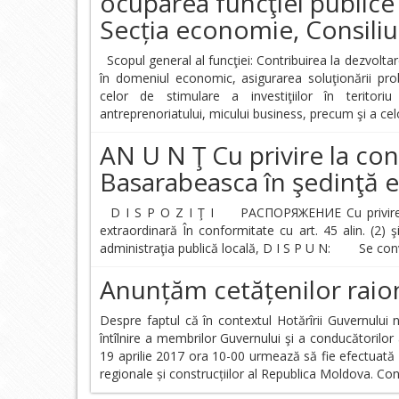
ocuparea funcţiei publice 
Secția economie, Consiliul
Scopul general al funcţiei: Contribuirea la dezvolta
în domeniul economic, asigurarea soluţionării pro
celor de stimulare a investiţiilor în teritori
antreprenoriatului, micului business, precum şi a celor
AN U N Ţ Cu privire la con
Basarabeasca în şedinţă 
D I S P O Z I Ţ I РАСПОРЯЖЕНИЕ Cu privire la 
extraordinară În conformitate cu art. 45 alin. (2) ş
administraţia publică locală, D I S P U N: Se co
Anunțăm cetățenilor raio
Despre faptul că în contextul Hotărîrii Guvernului n
întîlnire a membrilor Guvernului şi a conducătorilor a
19 aprilie 2017 ora 10-00 urmează să fie efectuată vi
regionale și construcțiilor al Republica Moldova. Co