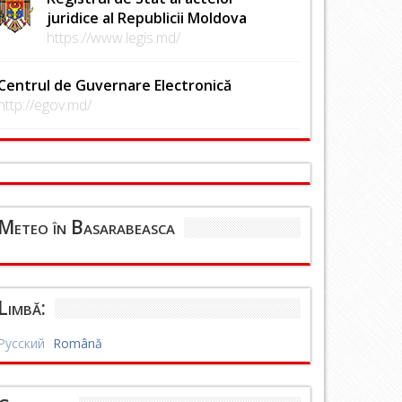
juridice al Republicii Moldova
https://www.legis.md/
Centrul de Guvernare Electronică
http://egov.md/
Meteo în Basarabeasca
Limbă:
Русский
Română