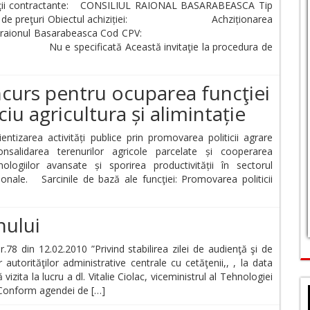
rităţii contractante: CONSILIUL RAIONAL BASARABEASCA Tip
 de preţuri Obiectul achiziției: Achziționarea
a drumurilor din raionul Basarabeasca Cod CPV:
ie: Nu e specificată Această invitaţie la procedura de
oncurs pentru ocuparea funcţiei
ciu agricultura și alimintație
tizarea activități publice prin promovarea politicii agrare
onsalidarea terenurilor agricole parcelate și cooperarea
hnologiilor avansate și sporirea productivității în sectorul
ionale. Sarcinile de bază ale funcţiei: Promovarea politicii
nului
r.78 din 12.02.2010 ”Privind stabilirea zilei de audienţă şi de
 autorităţilor administrative centrale cu cetăţenii,, , la data
ita la lucru a dl. Vitalie Ciolac, viceministrul al Tehnologiei
. Conform agendei de […]