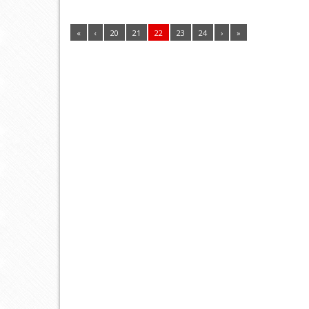
«
‹
20
21
22
23
24
›
»