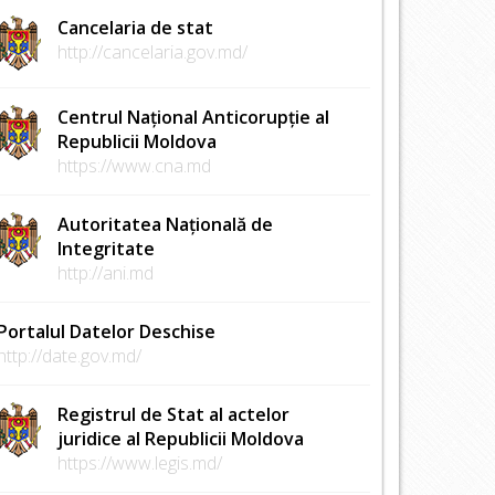
Cancelaria de stat
http://cancelaria.gov.md/
Centrul Național Anticorupție al
Republicii Moldova
https://www.cna.md
Autoritatea Națională de
Integritate
http://ani.md
Portalul Datelor Deschise
http://date.gov.md/
Registrul de Stat al actelor
juridice al Republicii Moldova
https://www.legis.md/