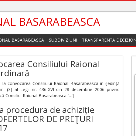
NAL BASARABEASCA
IONAL BASARABEASCA
SUBDIVIZIUNI
TRANSPARENȚA DECIZIO
carea Consiliului Raional
ordinară
 convocarea Consiliului Raional Basarabeasca în şedinţă
lin. (3) al Legii nr. 436-XVI din 28 decembrie 2006 privind
acă Consiliul Raional Basarabeasca […]
 procedura de achiziție
A OFERTELOR DE PREŢURI
17