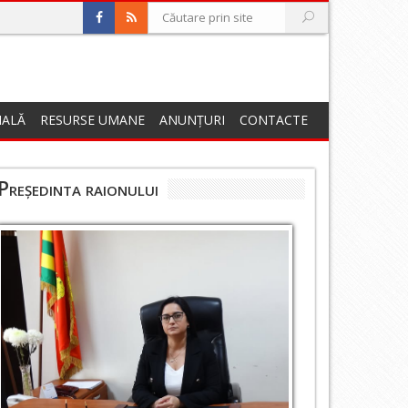
NALĂ
RESURSE UMANE
ANUNȚURI
CONTACTE
Președinta raionului