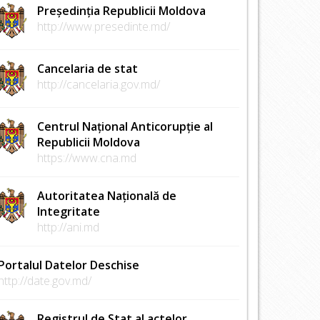
Președinția Republicii Moldova
http://www.presedinte.md/
Cancelaria de stat
http://cancelaria.gov.md/
Centrul Național Anticorupție al
Republicii Moldova
https://www.cna.md
Autoritatea Națională de
Integritate
http://ani.md
Portalul Datelor Deschise
http://date.gov.md/
Registrul de Stat al actelor