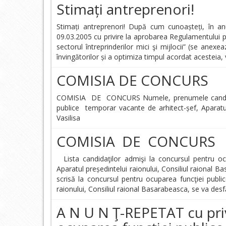
Stimați antreprenori!
Stimați antreprenori! După cum cunoașteți, în an
09.03.2005 cu privire la aprobarea Regulamentului 
sectorul întreprinderilor mici şi mijlocii” (se anex
învingătorilor și a optimiza timpul acordat acesteia,
COMISIA DE CONCURS
COMISIA DE CONCURS Numele, prenumele candidat
publice temporar vacante de arhitect-șef, Aparat
Vasilisa
COMISIA DE CONCURS
Lista candidaţilor admişi la concursul pentru oc
Aparatul președintelui raionului, Consiliul raiona
scrisă la concursul pentru ocuparea funcţiei publi
raionului, Consiliul raional Basarabeasca, se va desf
A N U N Ţ-REPETAT cu priv