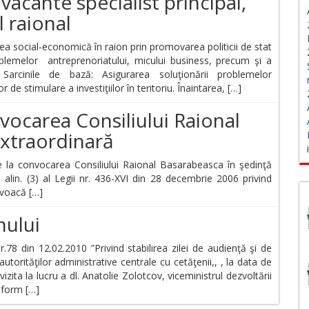
vacante specialist principal,
 raional
rea social-economică în raion prin promovarea politicii de stat
blemelor antreprenoriatului, micului business, precum şi a
u Sarcinile de bază: Asigurarea soluţionării problemelor
 de stimulare a investiţiilor în teritoriu. Înaintarea, […]
vocarea Consiliului Raional
extraordinară
convocarea Consiliului Raional Basarabeasca în şedinţă
i alin. (3) al Legii nr. 436-XVI din 28 decembrie 2006 privind
nvoacă […]
nului
r.78 din 12.02.2010 ”Privind stabilirea zilei de audienţă şi de
utorităţilor administrative centrale cu cetăţenii,, , la data de
zita la lucru a dl. Anatolie Zolotcov, viceministrul dezvoltării
nform […]