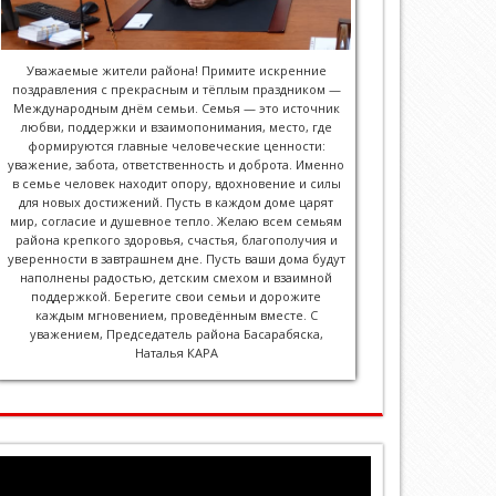
Уважаемые жители района! Примите искренние
поздравления с прекрасным и тёплым праздником —
Международным днём семьи. Семья — это источник
любви, поддержки и взаимопонимания, место, где
формируются главные человеческие ценности:
уважение, забота, ответственность и доброта. Именно
в семье человек находит опору, вдохновение и силы
для новых достижений. Пусть в каждом доме царят
мир, согласие и душевное тепло. Желаю всем семьям
района крепкого здоровья, счастья, благополучия и
уверенности в завтрашнем дне. Пусть ваши дома будут
наполнены радостью, детским смехом и взаимной
поддержкой. Берегите свои семьи и дорожите
каждым мгновением, проведённым вместе. С
уважением, Председатель района Басарабяска,
Наталья КАРА
Player
video