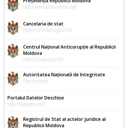
Președinția Republicii Moldova
http://www.presedinte.md/
Cancelaria de stat
http://cancelaria.gov.md/
Centrul Național Anticorupție al Republicii
Moldova
https://www.cna.md
Autoritatea Națională de Integritate
http://ani.md
Portalul Datelor Deschise
http://date.gov.md/
Registrul de Stat al actelor juridice al
Republicii Moldova