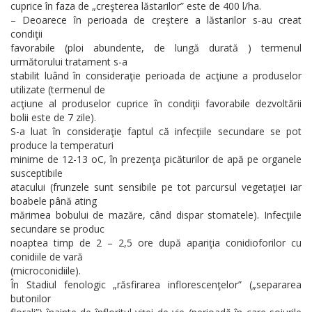
cuprice în faza de „creşterea lăstarilor” este de 400 l/ha.
– Deoarece în perioada de creştere a lăstarilor s-au creat
condiţii
favorabile (ploi abundente, de lungă durată ) termenul
următorului tratament s-a
stabilit luând în consideraţie perioada de acţiune a produselor
utilizate (termenul de
acţiune al produselor cuprice în condiţii favorabile dezvoltării
bolii este de 7 zile).
S-a luat în consideraţie faptul că infecţiile secundare se pot
produce la temperaturi
minime de 12-13 oC, în prezenţa picăturilor de apă pe organele
susceptibile
atacului (frunzele sunt sensibile pe tot parcursul vegetaţiei iar
boabele până ating
mărimea bobului de mazăre, când dispar stomatele). Infecţiile
secundare se produc
noaptea timp de 2 – 2,5 ore după apariţia conidioforilor cu
conidiile de vară
(microconidiile).
În Stadiul fenologic „răsfirarea inflorescenţelor” („separarea
butonilor