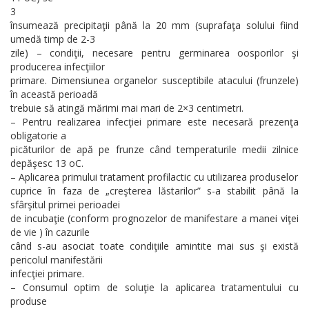
3
însumează precipitaţii până la 20 mm (suprafaţa solului fiind
umedă timp de 2-3
zile) – condiţii, necesare pentru germinarea oosporilor şi
producerea infecţiilor
primare. Dimensiunea organelor susceptibile atacului (frunzele)
în această perioadă
trebuie să atingă mărimi mai mari de 2×3 centimetri.
– Pentru realizarea infecţiei primare este necesară prezenţa
obligatorie a
picăturilor de apă pe frunze când temperaturile medii zilnice
depăşesc 13 oC.
– Aplicarea primului tratament profilactic cu utilizarea produselor
cuprice în faza de „creşterea lăstarilor” s-a stabilit până la
sfârşitul primei perioadei
de incubaţie (conform prognozelor de manifestare a manei viţei
de vie ) în cazurile
când s-au asociat toate condiţiile amintite mai sus şi există
pericolul manifestării
infecţiei primare.
– Consumul optim de soluţie la aplicarea tratamentului cu
produse