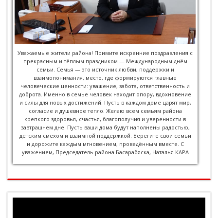
Уважаемые жители района! Примите искренние поздравления с
прекрасным и тёплым праздником — Международным днём
семьи. Семья — это источник любви, поддержки и
взаимопонимания, место, где формируются главные
человеческие ценности: уважение, забота, ответственность и
доброта. Именно в семье человек находит опору, вдохновение
и силы для новых достижений. Пусть в каждом доме царят мир,
согласие и душевное тепло. Желаю всем семьям района
крепкого здоровья, счастья, благополучия и уверенности в
завтрашнем дне. Пусть ваши дома будут наполнены радостью,
детским смехом и взаимной поддержкой. Берегите свои семьи
и дорожите каждым мгновением, проведённым вместе. С
уважением, Председатель района Басарабяска, Наталья КАРА
Player
video