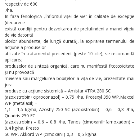
respectiv de 600
l/ha.
În faza fenologică „înfloritul viţei de vie” în calitate de excepţie
(deoarece
există condiţii pentru dezvoltarea de pretutindeni a manei viţeiu
de vie datorită
ploilor abundente, de lungă durată), la expirarea termenului de
acţiune a produselor
utilizate în tratamentul precedent (peste 10 zile), se recomandă
aplicarea
produselor de sinteză organică, care nu manifestă fitotoxicitate
şi nu provoacă
meierea sau mărgeluirea bobiţelor la viţa de vie, prezentate mai
jos:
produse cu acţiune sistemică – Amistar XTRA 280 SC
(azoxistrobin+ciproconazol) – 0,75 l/ha, Protexyl 350 WP,Maxcel
WP (metalaxil) –
1,1 – 1,5 kg/ha, Azoshy 250 SC (azoxistrobin) – 0,6 – 0,8 l/ha,
Quadris 250 EC
(azoxistrobin) – 0,6 – 0,8 l/ha, Tanos (cimoxanil+famoxadon) –
0,4 kg/ha, Presto
50 WP, Akkord WP (cimoxanil)-0,3 – 0,5 kg/ha.