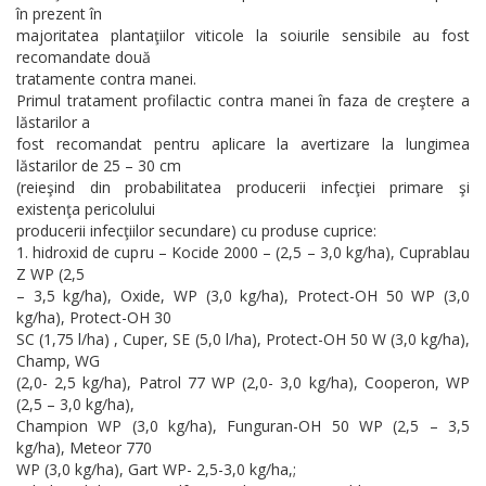
în prezent în
majoritatea plantaţiilor viticole la soiurile sensibile au fost
recomandate două
tratamente contra manei.
Primul tratament profilactic contra manei în faza de creştere a
lăstarilor a
fost recomandat pentru aplicare la avertizare la lungimea
lăstarilor de 25 – 30 cm
(reieşind din probabilitatea producerii infecţiei primare şi
existenţa pericolului
producerii infecţiilor secundare) cu produse cuprice:
1. hidroxid de cupru – Kocide 2000 – (2,5 – 3,0 kg/ha), Cuprablau
Z WP (2,5
– 3,5 kg/ha), Oxide, WP (3,0 kg/ha), Protect-OH 50 WP (3,0
kg/ha), Protect-OH 30
SC (1,75 l/ha) , Cuper, SE (5,0 l/ha), Protect-OH 50 W (3,0 kg/ha),
Champ, WG
(2,0- 2,5 kg/ha), Patrol 77 WP (2,0- 3,0 kg/ha), Cooperon, WP
(2,5 – 3,0 kg/ha),
Champion WP (3,0 kg/ha), Funguran-OH 50 WP (2,5 – 3,5
kg/ha), Meteor 770
WP (3,0 kg/ha), Gart WP- 2,5-3,0 kg/ha,;