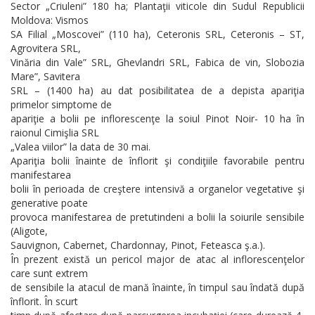
Sector „Criuleni” 180 ha; Plantaţii viticole din Sudul Republicii
Moldova: Vismos
SA Filial „Moscovei” (110 ha), Ceteronis SRL, Ceteronis – ST,
Agrovitera SRL,
Vinăria din Vale” SRL, Ghevlandri SRL, Fabica de vin, Slobozia
Mare”, Savitera
SRL – (1400 ha) au dat posibilitatea de a depista apariţia
primelor simptome de
apariţie a bolii pe inflorescenţe la soiul Pinot Noir- 10 ha în
raionul Cimişlia SRL
„Valea viilor” la data de 30 mai.
Apariţia bolii înainte de înflorit şi condiţiile favorabile pentru
manifestarea
bolii în perioada de creştere intensivă a organelor vegetative şi
generative poate
provoca manifestarea de pretutindeni a bolii la soiurile sensibile
(Aligote,
Sauvignon, Cabernet, Chardonnay, Pinot, Feteasca ş.a.).
În prezent există un pericol major de atac al inflorescenţelor
care sunt extrem
de sensibile la atacul de mană înainte, în timpul sau îndată după
înflorit. În scurt