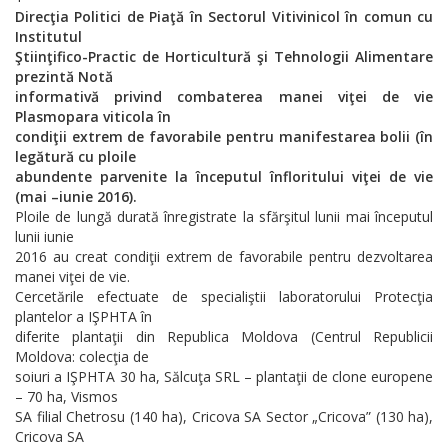
Direcţia Politici de Piaţă în Sectorul Vitivinicol în comun cu
Institutul
Ştiinţifico-Practic de Horticultură şi Tehnologii Alimentare
prezintă Notă
informativă privind combaterea manei viţei de vie
Plasmopara viticola în
condiţii extrem de favorabile pentru manifestarea bolii (în
legătură cu ploile
abundente parvenite la începutul înfloritului viţei de vie
(mai –iunie 2016).
Ploile de lungă durată înregistrate la sfărşitul lunii mai începutul
lunii iunie
2016 au creat condiţii extrem de favorabile pentru dezvoltarea
manei viţei de vie.
Cercetările efectuate de specialiştii laboratorului Protecţia
plantelor a IŞPHTA în
diferite plantaţii din Republica Moldova (Centrul Republicii
Moldova: colecţia de
soiuri a IŞPHTA 30 ha, Sălcuţa SRL – plantaţii de clone europene
– 70 ha, Vismos
SA filial Chetrosu (140 ha), Cricova SA Sector „Cricova” (130 ha),
Cricova SA