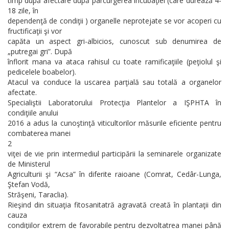
timp după afectare după parcurgerea incubaţiei (care durează 4-
18 zile, în
dependenţă de condiţii ) organelle neprotejate se vor acoperi cu
fructificaţii şi vor
capăta un aspect gri-albicios, cunoscut sub denumirea de
„putregai gri”. După
înflorit mana va ataca rahisul cu toate ramificaţiile (peţiolul şi
pedicelele boabelor).
Atacul va conduce la uscarea parţială sau totală a organelor
afectate.
Specialiştii Laboratorului Protecţia Plantelor a IŞPHTA în
condiţiile anului
2016 a adus la cunoştinţă viticultorilor măsurile eficiente pentru
combaterea manei
2
viţei de vie prin intermediul participării la seminarele organizate
de Ministerul
Agriculturii şi “Acsa” în diferite raioane (Comrat, Cedâr-Lunga,
Ştefan Vodă,
Străşeni, Taraclia).
Rieşind din situaţia fitosanitatră agravată creată în plantaţii din
cauza
condiţiilor extrem de favorabile pentru dezvoltatrea manei până