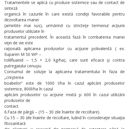
Tratamentele se aplică cu produse sistemice sau de contact de
sinteză
organică în cazurile în care există condiţii favorabile pentru
dezvoltarea manei
(amintite mai sus), urmărind cu stricteţe termenul acţiunii
produselor utilizate în
tratamentul precedent. În această fază în combaterea manei
viţei de vie este
raţională aplicarea produselor cu acţiune polivalentă ( ex.
Euparen M 50 WP –
tolilfluanid – 1,5 + 2,0 kg/ha), care sunt eficace şi contra
putregaiului cenuşiu.
Consumul de soluţie la aplicarea tratamentului în faza de
„creşterea
boabelor” este de 1000 l/ha în cazul aplicării produselor
sistemice, 800l/ha în cazul
aplicării produselor cu acţiune mixtă şi 600 în cazul utilizării
produselor de
contact.
6.Faza de pârgă – (15 – 30 zile înainte de recoltare).
Cu 15 – 30 zile înainte de recoltare, luând în consideraţie situaţia
fitosanitară