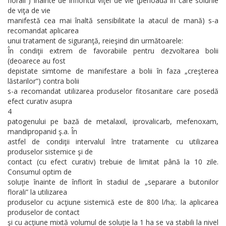
florali”) înainte de înfloritul viţei de vie (perioadă în care soiurile
de viţa de vie
manifestă cea mai înaltă sensibilitate la atacul de mană) s-a
recomandat aplicarea
unui tratament de siguranţă, reieşind din următoarele:
În condiţii extrem de favorabiile pentru dezvoltarea bolii
(deoarece au fost
depistate simtome de manifestare a bolii în faza „creşterea
lăstarilor”) contra bolii
s-a recomandat utilizarea produselor fitosanitare care posedă
efect curativ asupra
4
patogenului pe bază de metalaxil, iprovalicarb, mefenoxam,
mandipropanid ş.a. În
astfel de condiţii intervalul între tratamente cu utilizarea
produselor sistemice şi de
contact (cu efect curativ) trebuie de limitat până la 10 zile.
Consumul optim de
soluţie înainte de înflorit în stadiul de „separare a butonilor
florali” la utilizarea
produselor cu acţiune sistemică este de 800 l/ha;. la aplicarea
produselor de contact
şi cu acţiune mixtă volumul de soluţie la 1 ha se va stabili la nivel