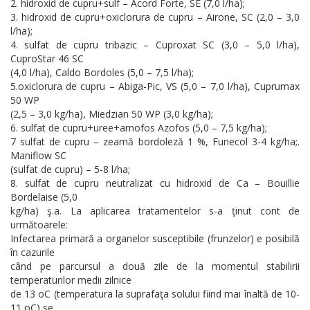
2. hidroxid de cupru+sulf – Acord Forte, SE (7,0 l/ha);
3. hidroxid de cupru+oxiclorura de cupru – Airone, SC (2,0 – 3,0
l/ha);
4. sulfat de cupru tribazic – Cuproxat SC (3,0 – 5,0 l/ha),
CuproStar 46 SC
(4,0 l/ha), Caldo Bordoles (5,0 – 7,5 l/ha);
5.oxiclorura de cupru – Abiga-Pic, VS (5,0 – 7,0 l/ha), Cuprumax
50 WP
(2,5 – 3,0 kg/ha), Miedzian 50 WP (3,0 kg/ha);
6. sulfat de cupru+uree+amofos Azofos (5,0 – 7,5 kg/ha);
7 sulfat de cupru – zeamă bordoleză 1 %, Funecol 3-4 kg/ha;.
Maniflow SC
(sulfat de cupru) – 5-8 l/ha;
8. sulfat de cupru neutralizat cu hidroxid de Ca – Bouillie
Bordelaise (5,0
kg/ha) ş.a. La aplicarea tratamentelor s-a ţinut cont de
următoarele:
Infectarea primară a organelor susceptibile (frunzelor) e posibilă
în cazurile
când pe parcursul a două zile de la momentul stabilirii
temperaturilor medii zilnice
de 13 oC (temperatura la suprafaţa solului fiind mai înaltă de 10-
11 oC) se