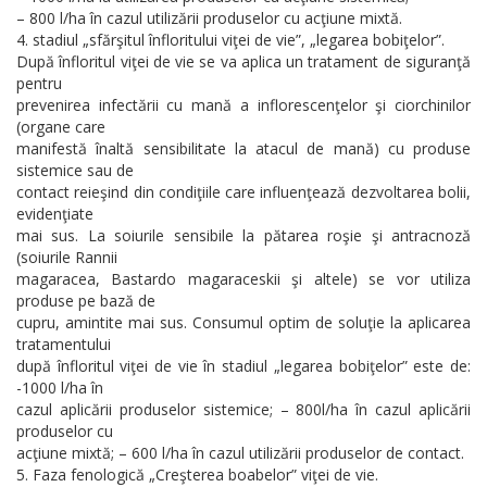
– 800 l/ha în cazul utilizării produselor cu acţiune mixtă.
4. stadiul „sfărşitul înfloritului viţei de vie”, „legarea bobiţelor”.
După înfloritul viţei de vie se va aplica un tratament de siguranţă
pentru
prevenirea infectării cu mană a inflorescenţelor şi ciorchinilor
(organe care
manifestă înaltă sensibilitate la atacul de mană) cu produse
sistemice sau de
contact reieşind din condiţiile care influenţează dezvoltarea bolii,
evidenţiate
mai sus. La soiurile sensibile la pătarea roşie şi antracnoză
(soiurile Rannii
magaracea, Bastardo magaraceskii şi altele) se vor utiliza
produse pe bază de
cupru, amintite mai sus. Consumul optim de soluţie la aplicarea
tratamentului
după înfloritul viţei de vie în stadiul „legarea bobiţelor” este de:
-1000 l/ha în
cazul aplicării produselor sistemice; – 800l/ha în cazul aplicării
produselor cu
acţiune mixtă; – 600 l/ha în cazul utilizării produselor de contact.
5. Faza fenologică „Creşterea boabelor” viţei de vie.