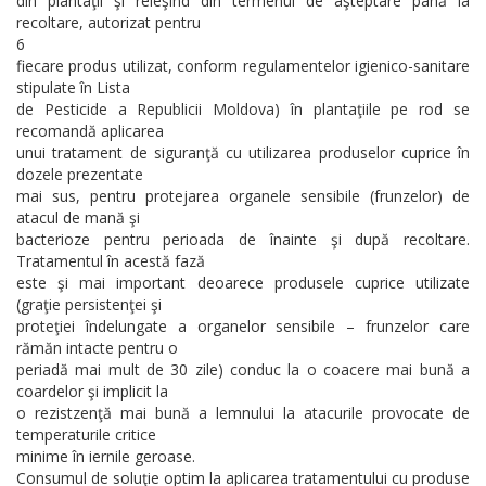
din plantaţii şi reieşind din termenul de aşteptare până la
recoltare, autorizat pentru
6
fiecare produs utilizat, conform regulamentelor igienico-sanitare
stipulate în Lista
de Pesticide a Republicii Moldova) în plantaţiile pe rod se
recomandă aplicarea
unui tratament de siguranţă cu utilizarea produselor cuprice în
dozele prezentate
mai sus, pentru protejarea organele sensibile (frunzelor) de
atacul de mană şi
bacterioze pentru perioada de înainte şi după recoltare.
Tratamentul în acestă fază
este şi mai important deoarece produsele cuprice utilizate
(graţie persistenţei şi
proteţiei îndelungate a organelor sensibile – frunzelor care
rămăn intacte pentru o
periadă mai mult de 30 zile) conduc la o coacere mai bună a
coardelor şi implicit la
o rezistzenţă mai bună a lemnului la atacurile provocate de
temperaturile critice
minime în iernile geroase.
Consumul de soluţie optim la aplicarea tratamentului cu produse