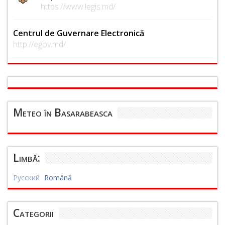
https://www.legis.md/
Centrul de Guvernare Electronică
http://egov.md/
Meteo în Basarabeasca
Limbă:
Русский
Română
Categorii