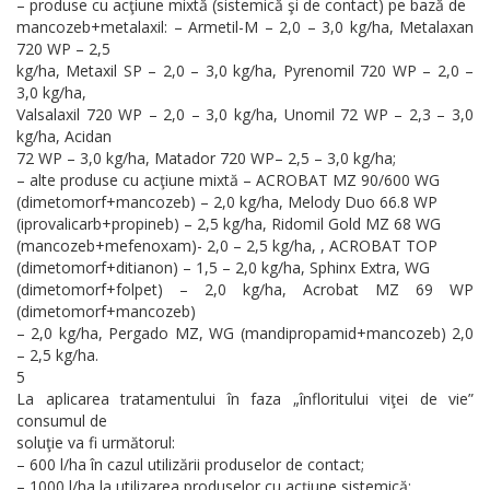
– produse cu acţiune mixtă (sistemică şi de contact) pe bază de
mancozeb+metalaxil: – Armetil-M – 2,0 – 3,0 kg/ha, Metalaxan
720 WP – 2,5
kg/ha, Metaxil SP – 2,0 – 3,0 kg/ha, Pyrenomil 720 WP – 2,0 –
3,0 kg/ha,
Valsalaxil 720 WP – 2,0 – 3,0 kg/ha, Unomil 72 WP – 2,3 – 3,0
kg/ha, Acidan
72 WP – 3,0 kg/ha, Matador 720 WP– 2,5 – 3,0 kg/ha;
– alte produse cu acţiune mixtă – ACROBAT MZ 90/600 WG
(dimetomorf+mancozeb) – 2,0 kg/ha, Melody Duo 66.8 WP
(iprovalicarb+propineb) – 2,5 kg/ha, Ridomil Gold MZ 68 WG
(mancozeb+mefenoxam)- 2,0 – 2,5 kg/ha, , ACROBAT TOP
(dimetomorf+ditianon) – 1,5 – 2,0 kg/ha, Sphinx Extra, WG
(dimetomorf+folpet) – 2,0 kg/ha, Acrobat MZ 69 WP
(dimetomorf+mancozeb)
– 2,0 kg/ha, Pergado MZ, WG (mandipropamid+mancozeb) 2,0
– 2,5 kg/ha.
5
La aplicarea tratamentului în faza „înfloritului viţei de vie”
consumul de
soluţie va fi următorul:
– 600 l/ha în cazul utilizării produselor de contact;
– 1000 l/ha la utilizarea produselor cu acţiune sistemică;