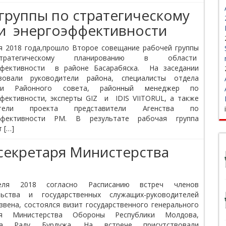
группы по стратегическому
и энергоэффективности
я 2018 года,прошло Второе совещание рабочей группы
ратегическому планированию в области
ффективности в районе Басарабяска. На заседании
твовали руководители района, специалисты отдела
ики Районного совета, районный менеджер по
фективности, эксперты GIZ и IDIS VIITORUL, а также
атели проекта представители Агенства по
ффективности РМ. В результате рабочая группа
 […]
секретаря Министерства
еля 2018 согласно Расписанию встреч членов
льства и государственных служащих-руководителей
звена, состоялся визит государственного генерального
ря Министерства Обороны Республики Молдова,
ина Раду Бурдужа. На встрече присутствовали