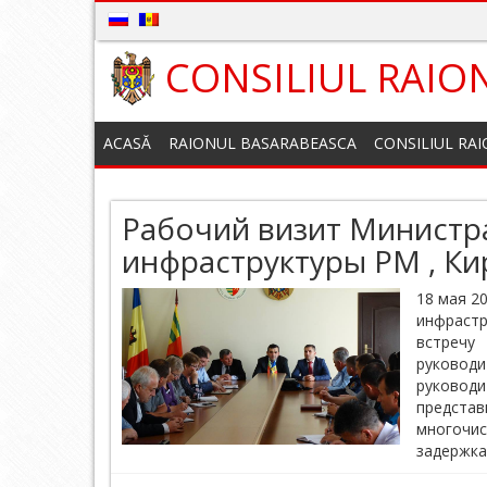
CONSILIUL RAIO
ACASĂ
RAIONUL BASARABEASCA
CONSILIUL RA
Рабочий визит Министр
инфраструктуры РМ , Ки
18 мая 2
инфрастр
встречу
руководи
руководи
предста
многочис
задержка