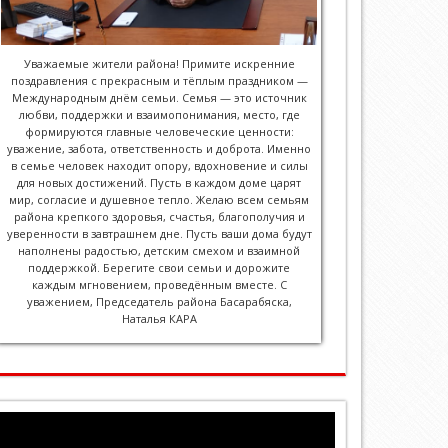
Уважаемые жители района! Примите искренние
поздравления с прекрасным и тёплым праздником —
Международным днём семьи. Семья — это источник
любви, поддержки и взаимопонимания, место, где
формируются главные человеческие ценности:
уважение, забота, ответственность и доброта. Именно
в семье человек находит опору, вдохновение и силы
для новых достижений. Пусть в каждом доме царят
мир, согласие и душевное тепло. Желаю всем семьям
района крепкого здоровья, счастья, благополучия и
уверенности в завтрашнем дне. Пусть ваши дома будут
наполнены радостью, детским смехом и взаимной
поддержкой. Берегите свои семьи и дорожите
каждым мгновением, проведённым вместе. С
уважением, Председатель района Басарабяска,
Наталья КАРА
Player
video