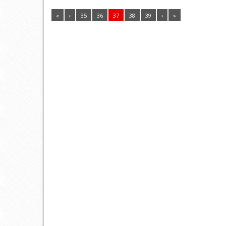
«
‹
35
36
37
38
39
›
»