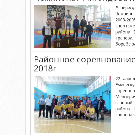
В период
Чемпион
2003-20
спортсме
района 
тренера
борьбе з
Районное соревнование
2018г
22 апрел
Еминес
соревно
Меропри
главный
района.
завоевала