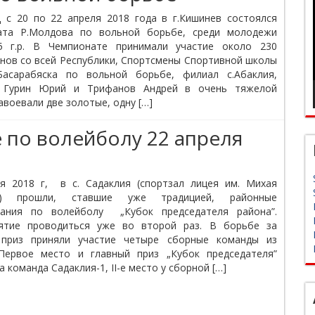
 с 20 по 22 апреля 2018 года в г.Кишинев состоялся
ата Р.Молдова по вольной борьбе, среди молодежи
05 г.р. В Чемпионате принимали участие около 230
нов со всей Республики, Спортсмены Спортивной школы
Басарабяска по вольной борьбе, филиал с.Абаклия,
, Гурин Юрий и Трифанов Андрей в очень тяжелой
авоевали две золотые, одну […]
 по волейболу 22 апреля
я 2018 г, в с. Садаклия (спортзал лицея им. Михая
ку) прошли, ставшие уже традицией, районные
вания по волейболу „Кубок председателя района”.
ятие проводиться уже во второй раз. В борьбе за
 приз приняли участие четыре сборные команды из
 Первое место и главный приз „Кубок председателя”
 команда Садаклия-1, II-е место у сборной […]