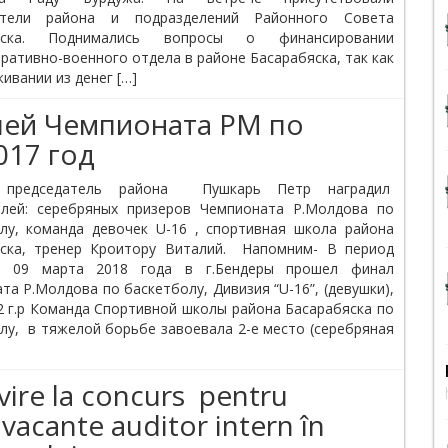
ители района и подразделений Районного Совета
бяска. Поднимались вопросы о финансировании
ративно-военного отдела в районе Басарабяска, так как
ивании из денег […]
ей Чемпионата РМ по
017 год
я председатель района Пушкарь Петр наградил
елей: серебряных призеров Чемпионата Р.Молдова по
лу, команда девочек U-16 , спортивная школа района
яска, тренер Кроитору Виталий. Напомним- В период
 09 марта 2018 года в г.Бендеры прошел финал
та Р.Молдова по баскетболу, Дивизия “U-16”, (девушки),
2 г.р Команда Спортивной школы района Басарабяска по
лу, в тяжелой борьбе завоевала 2-е место (серебряная
vire la concurs pentru
 vacante auditor intern în