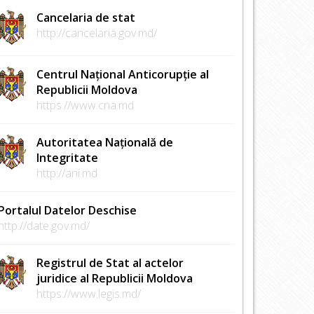
Cancelaria de stat
http://cancelaria.gov.md/
Centrul Național Anticorupție al
Republicii Moldova
https://www.cna.md
Autoritatea Națională de
Integritate
http://ani.md
Portalul Datelor Deschise
http://date.gov.md/
Registrul de Stat al actelor
juridice al Republicii Moldova
https://www.legis.md/