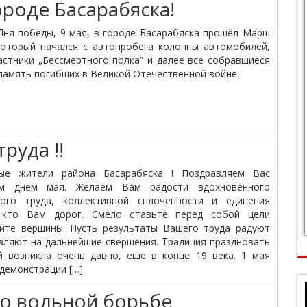
роде Басарабяска!
Дня победы, 9 мая, в городе Басарабяска прошёл Марш
оторый начался с автопробега колонны автомобилей,
астники „Бессмертного полка” и далее все собравшиеся
память погибших в Великой Отечественной войне.
руда !!
ые жители района Басарабяска ! Поздравляем Вас
м днем мая. Желаем Вам радости вдохновенного
ного труда, коллективной сплоченности и единения
 кто Вам дорог. Смело ставьте перед собой цели
йте вершины. Пусть результаты Вашего труда радуют
вляют на дальнейшие свершения. Традиция праздновать
 возникла очень давно, еще в конце 19 века. 1 мая
 демонстрации […]
о вольной борьбе