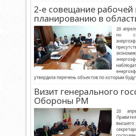
2-е совещание рабочей 
планированию в област
20 апрел
по ст
энергоэ
присутс
эконом
энергоэф
наблюд
енергоэ
утвердила перечень объектов по которым будут
Визит генерального гос
Обороны РМ
20 апр
Правите
высшего 
секрета
господ