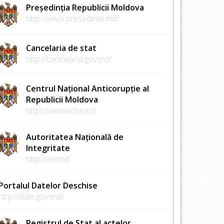
Președinția Republicii Moldova
http://www.presedinte.md/
Cancelaria de stat
http://cancelaria.gov.md/
Centrul Național Anticorupție al
Republicii Moldova
https://www.cna.md
Autoritatea Națională de
Integritate
http://ani.md
Portalul Datelor Deschise
http://date.gov.md/
Registrul de Stat al actelor