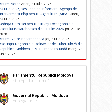
Anunț. Notar
vineri, 31 iulie 2026
24 iulie 2026, sesiunea de informare, Agenția de
Intervenție și Plăți pentru Agricultură (AIPA)
vineri,
24 iulie 2026
Ședinţa Comisiei pentru Situaţii Excepţionale a
raionului Basarabeasca din 01 iulie 2026
joi, 2 iulie
2026
Anunț, Notar Basarabeasca
joi, 2 iulie 2026
Asociația Națională a Bolnavilor de Tuberculoză din
Republica Moldova „SMIT”- masa rotundă
marți, 23
iunie 2026
Parlamentul Republicii Moldova
http://parlament.md/
Guvernul Republicii Moldova
http://gov.md/