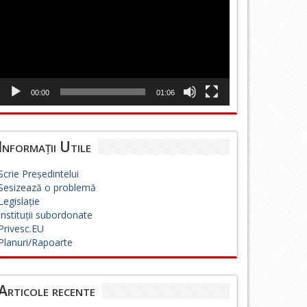
00:00
01:06
Informații Utile
Scrie Președintelui
Sesizează o problemă
Legislație
Instituții subordonate
Privesc.EU
Planuri/Rapoarte
Articole recente