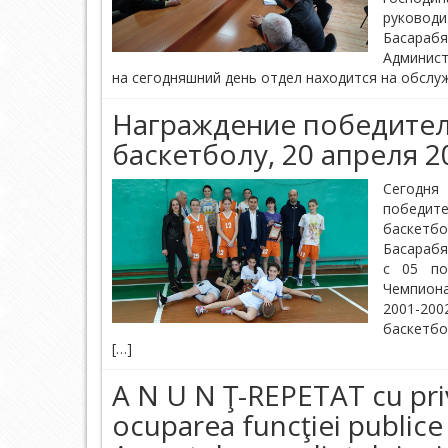
руковод
Басара
Админист
на сегодняшний день отдел находится на обслуж
Награждение победител
баскетболу, 20 апреля 2
Сегодн
победит
баскетбо
Басараб
с 05 по
Чемпиона
2001-200
баскетбо
[…]
A N U N Ţ-REPETAT cu pri
ocuparea funcţiei publice