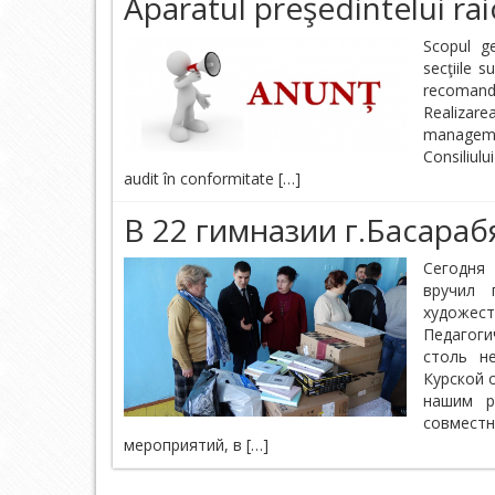
Aparatul preşedintelui ra
Scopul ge
secţiile s
recomandă
Realizarea
managemen
Consiliul
audit în conformitate […]
В 22 гимназии г.Басараб
Сегодня 
вручил
художес
Педагог
столь н
Курской 
нашим 
совместн
мероприятий, в […]