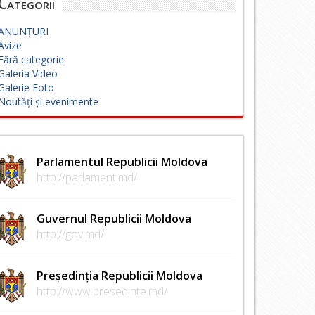
Categorii
ANUNȚURI
Avize
Fără categorie
Galeria Video
Galerie Foto
Noutăți și evenimente
Parlamentul Republicii Moldova
http://parlament.md/
Guvernul Republicii Moldova
http://gov.md/
Președinția Republicii Moldova
http://www.presedinte.md/