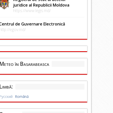
juridice al Republicii Moldova
https://www.legis.md/
Centrul de Guvernare Electronică
http://egov.md/
Meteo în Basarabeasca
Limbă:
Русский
Română