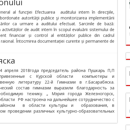
ionului
neral al funcţiei Efectuarea auditului intern în direcţiile,
ubordonate autorităţii publice şi monitorizarea implementării
rilor ca urmare a auditului efectuat. Sarcinile de bază:
 activităților de audit intern în scopul evaluării sistemului de
t financiar și control al entităților publice din cadrul
ui raional. Întocmirea documentației curente și permanente de
яска
4 апреля 2018года председатель района Пушкарь П,П
 привезенные с Курской области компьютеры и
твенную литературу 22-й Гимназии в г.Басарабяска.
ический состав гимназии выразили благодарность за
еобходимую технику. „ Мэрия города Железногорск,
области РФ настроена на дальнейшее сотрудничество с
районом в области культуры и образования, в
ом проведении различных культурно-образовательных