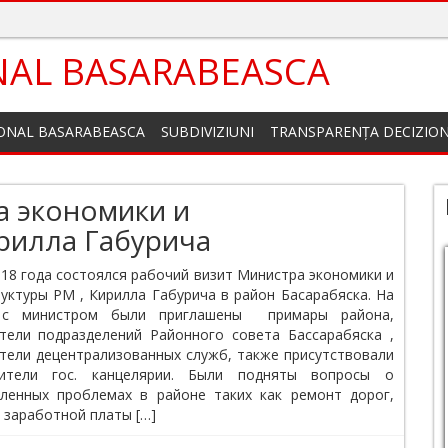
NAL BASARABEASCA
IONAL BASARABEASCA
SUBDIVIZIUNI
TRANSPARENȚA DECIZIO
а экономики и
рилла Габурича
018 года состоялся рабочий визит Министра экономики и
уктуры РМ , Кирилла Габурича в район Басарабяска. На
 с министром были приглашены примары района,
тели подразделений Районного совета Бассарабяска ,
тели децентрализованных служб, также присутствовали
вители гос. канцелярии. Были подняты вопросы о
ленных проблемах в районе таких как ремонт дорог,
 заработной платы […]