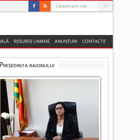
NALĂ
RESURSE UMANE
ANUNȚURI
CONTACTE
Președinta raionului