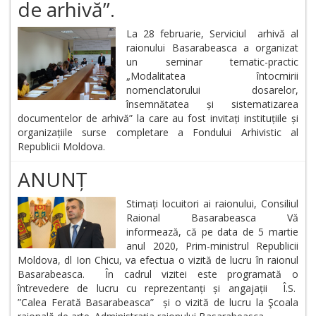
de arhivă”.
La 28 februarie, Serviciul arhivă al
raionului Basarabeasca a organizat
un seminar tematic-practic
„Modalitatea întocmirii
nomenclatorului dosarelor,
însemnătatea și sistematizarea
documentelor de arhivă” la care au fost invitați instituțiile și
organizațiile surse completare a Fondului Arhivistic al
Republicii Moldova.
ANUNȚ
Stimați locuitori ai raionului, Consiliul
Raional Basarabeasca Vă
informează, că pe data de 5 martie
anul 2020, Prim-ministrul Republicii
Moldova, dl Ion Chicu, va efectua o vizită de lucru în raionul
Basarabeasca. În cadrul vizitei este programată o
întrevedere de lucru cu reprezentanți și angajații Î.S.
”Calea Ferată Basarabeasca” și o vizită de lucru la Şcoala