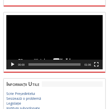
Player
video
00:00
01:06
Informații Utile
Scrie Președintelui
Sesizează o problemă
Legislație
Instituții subordonate