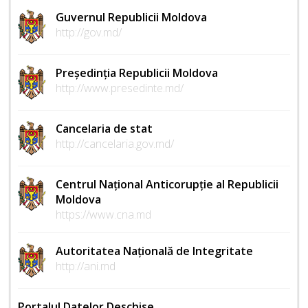
Guvernul Republicii Moldova
http://gov.md/
Președinția Republicii Moldova
http://www.presedinte.md/
Cancelaria de stat
http://cancelaria.gov.md/
Centrul Național Anticorupție al Republicii
Moldova
https://www.cna.md
Autoritatea Națională de Integritate
http://ani.md
Portalul Datelor Deschise