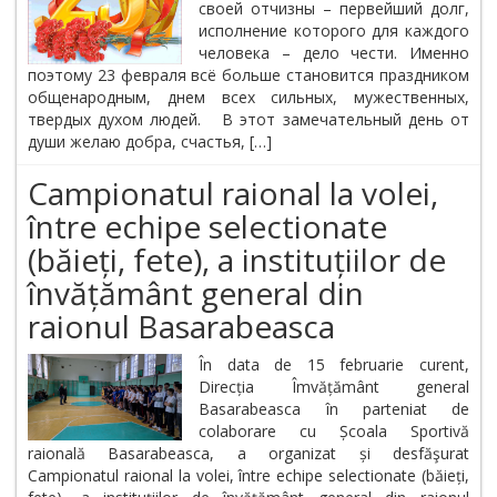
своей отчизны – первейший долг,
исполнение которого для каждого
человека – дело чести. Именно
поэтому 23 февраля всё больше становится праздником
общенародным, днем всех сильных, мужественных,
твердых духом людей. В этот замечательный день от
души желаю добра, счастья, […]
Campionatul raional la volei,
între echipe selectionate
(băieți, fete), a instituțiilor de
învățământ general din
raionul Basarabeasca
În data de 15 februarie curent,
Direcția Îmvățământ general
Basarabeasca în parteniat de
colaborare cu Școala Sportivă
raională Basarabeasca, a organizat și desfăşurat
Campionatul raional la volei, între echipe selectionate (băieți,