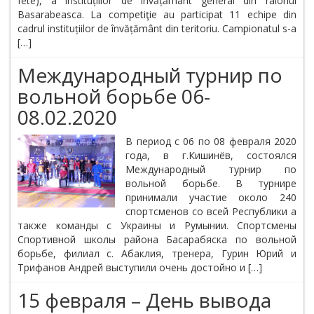
fete), a instituțiilor de învățământ general din raionul
Basarabeasca. La competiţie au participat 11 echipe din
cadrul instituțiilor de învățământ din teritoriu. Campionatul s-a
[…]
Международный турнир по
вольной борьбе 06-
08.02.2020
В период с 06 по 08 февраля 2020
года, в г.Кишинёв, состоялся
Международный турнир по
вольной борьбе. В турнире
принимали участие около 240
спортсменов со всей Республики а
также команды с Украины и Румынии. Спортсмены
Спортивной школы района Басарабяска по вольной
борьбе, филиал с. Абаклия, тренера, Гурин Юрий и
Трифанов Андрей выступили очень достойно и […]
15 февраля – День вывода