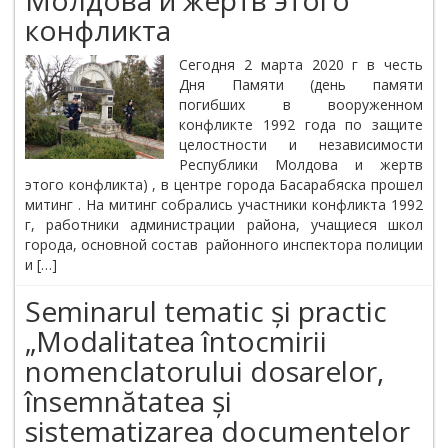
Молдова и жертв этого
конфликта
Сегодня 2 марта 2020 г в честь
Дня Памяти (день памяти
погибших в вооруженном
конфликте 1992 года по защите
целостности и независимости
Республики Молдова и жертв
этого конфликта) , в центре города Басарабяска прошел
митинг . На митинг собрались участники конфликта 1992
г, работники администрации района, учащиеся школ
города, основной состав районного инспектора полиции
и […]
Seminarul tematic și practic
„Modalitatea întocmirii
nomenclatorului dosarelor,
însemnătatea și
sistematizarea documentelor