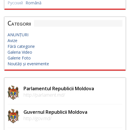
Русский
Română
Categorii
ANUNȚURI
Avize
Fără categorie
Galeria Video
Galerie Foto
Noutăți și evenimente
Parlamentul Republicii Moldova
http://parlament.md/
Guvernul Republicii Moldova
http://gov.md/