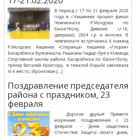
17-21.02.2020
В период с 17 по 21 февраля 2020
года в г.Кишиневе прошел финал
Чемпионата Р.Молдова по
баскетболу, Дивизия U-16,
(девушки), 2004 г.р. и моложе. В
чемпионате встречались 6 команд
Р.Молдова: Кишинев «Сперанца» Кишинев «Глория»
Басарабяска Вулканешты Рышканы Чадыр-Лунга Команда
Спортивной школы района Басарабяска по баскетболу,
тренер Виталий Кроитору, в тяжелой борьбе завоевала
III-е место, (бронзовая […]
Поздравление председателя
района с праздником, 23
февраля
Дорогие друзья! Примите
искренние поздравления с 23
февраля – Днем защитника
Отечества! Защита своего дома,