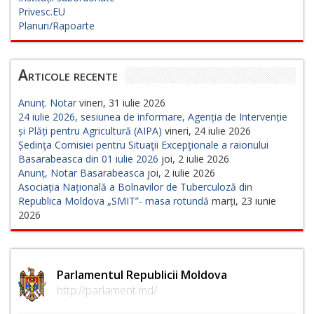
Privesc.EU
Planuri/Rapoarte
Articole recente
Anunț. Notar
vineri, 31 iulie 2026
24 iulie 2026, sesiunea de informare, Agenția de Intervenție
și Plăți pentru Agricultură (AIPA)
vineri, 24 iulie 2026
Ședinţa Comisiei pentru Situaţii Excepţionale a raionului
Basarabeasca din 01 iulie 2026
joi, 2 iulie 2026
Anunț, Notar Basarabeasca
joi, 2 iulie 2026
Asociația Națională a Bolnavilor de Tuberculoză din
Republica Moldova „SMIT”- masa rotundă
marți, 23 iunie
2026
Parlamentul Republicii Moldova
http://parlament.md/