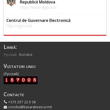
Republicii Moldova
https://www.legis.md/
Centrul de Guvernare Electronică
http://egov.md/
Limbă:
Русский
Română
Vizitatori unici
(Русский)
Contacte
+373 297 22 0 58
consiliul@basarabeasca.md