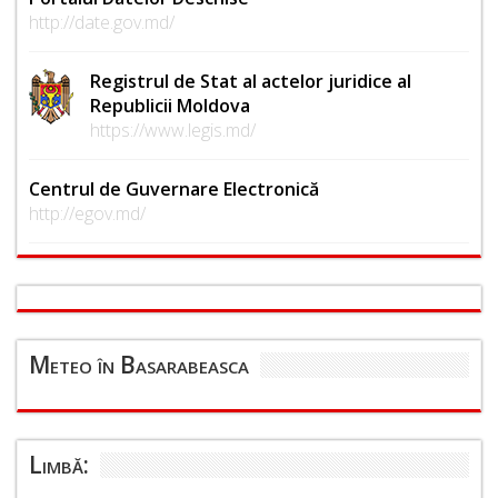
http://date.gov.md/
Registrul de Stat al actelor juridice al
Republicii Moldova
https://www.legis.md/
Centrul de Guvernare Electronică
http://egov.md/
Meteo în Basarabeasca
Limbă: