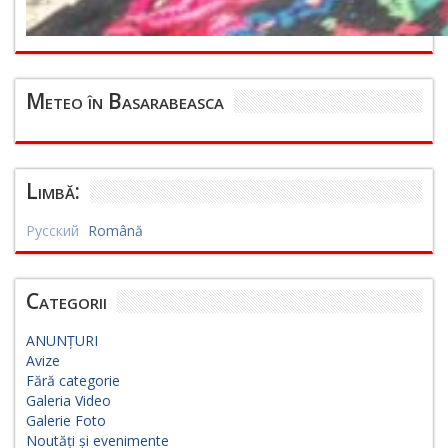
Meteo în Basarabeasca
Limbă:
Русский
Română
Categorii
ANUNȚURI
Avize
Fără categorie
Galeria Video
Galerie Foto
Noutăți și evenimente