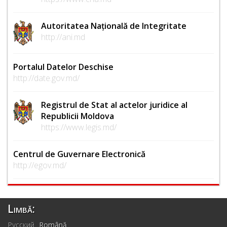
Autoritatea Națională de Integritate
http://ani.md
Portalul Datelor Deschise
http://date.gov.md/
Registrul de Stat al actelor juridice al
Republicii Moldova
https://www.legis.md/
Centrul de Guvernare Electronică
http://egov.md/
Limbă:
Русский
Română