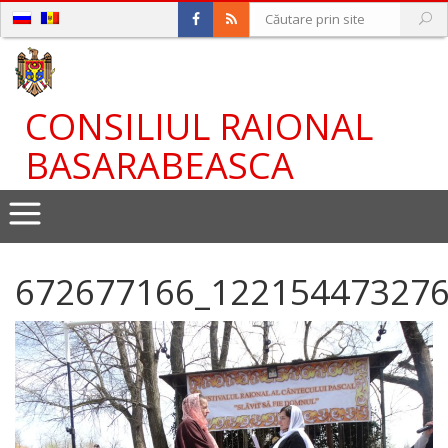
CONSILIUL RAIONAL
BASARABEASCA
672677166_12215447327