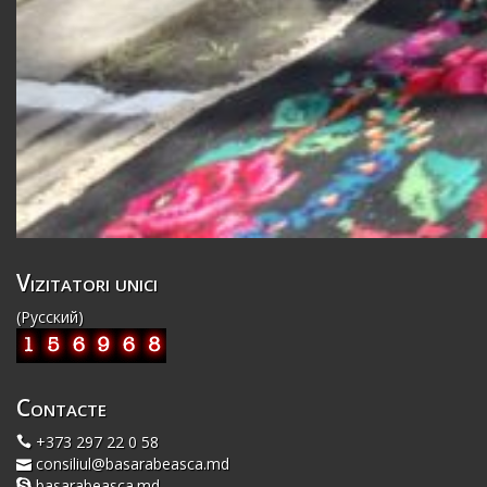
Vizitatori unici
(Русский)
Contacte
+373 297 22 0 58
consiliul@basarabeasca.md
basarabeasca.md