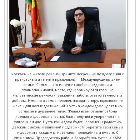
Уважаемые жители района! Примите искренние поздравления с
прекрасным и тёплым праздником — Международным днём
семьи. Семья — это источник любви, поддержки и
взаимопонимания, место, где формируются главные
человеческие ценности: уважение, забота, ответственность и
доброта. Именно в семье человек находит опору, вдохновение
и силы для новых достижений. Пусть в каждом доме царят мир,
согласие и душевное тепло. Желаю всем семьям района
крепкого здоровья, счастья, благополучия и уверенности в
завтрашнем дне. Пусть ваши дома будут наполнены радостью,
детским смехом и взаимной поддержкой. Берегите свои семьи
и дорожите каждым мгновением, проведённым вместе. С
уважением, Председатель района Басарабяска, Наталья КАРА