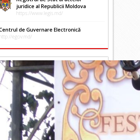
juridice al Republicii Moldova
https://www.legis.md/
Centrul de Guvernare Electronică
http://egov.md/