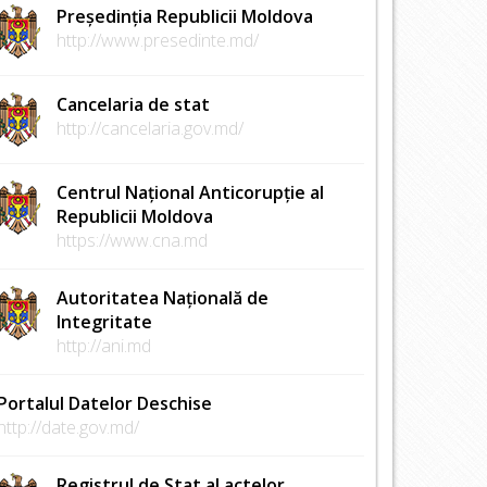
Președinția Republicii Moldova
http://www.presedinte.md/
Cancelaria de stat
http://cancelaria.gov.md/
Centrul Național Anticorupție al
Republicii Moldova
https://www.cna.md
Autoritatea Națională de
Integritate
http://ani.md
Portalul Datelor Deschise
http://date.gov.md/
Registrul de Stat al actelor