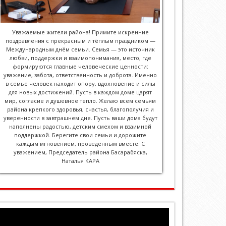
Уважаемые жители района! Примите искренние
поздравления с прекрасным и тёплым праздником —
Международным днём семьи. Семья — это источник
любви, поддержки и взаимопонимания, место, где
формируются главные человеческие ценности:
уважение, забота, ответственность и доброта. Именно
в семье человек находит опору, вдохновение и силы
для новых достижений. Пусть в каждом доме царят
мир, согласие и душевное тепло. Желаю всем семьям
района крепкого здоровья, счастья, благополучия и
уверенности в завтрашнем дне. Пусть ваши дома будут
наполнены радостью, детским смехом и взаимной
поддержкой. Берегите свои семьи и дорожите
каждым мгновением, проведённым вместе. С
уважением, Председатель района Басарабяска,
Наталья КАРА
Player
video