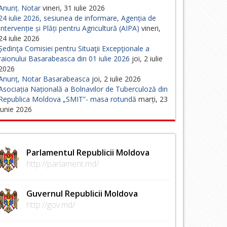
Anunț. Notar
vineri, 31 iulie 2026
24 iulie 2026, sesiunea de informare, Agenția de
Intervenție și Plăți pentru Agricultură (AIPA)
vineri,
24 iulie 2026
Ședinţa Comisiei pentru Situaţii Excepţionale a
raionului Basarabeasca din 01 iulie 2026
joi, 2 iulie
2026
Anunț, Notar Basarabeasca
joi, 2 iulie 2026
Asociația Națională a Bolnavilor de Tuberculoză din
Republica Moldova „SMIT”- masa rotundă
marți, 23
iunie 2026
Parlamentul Republicii Moldova
http://parlament.md/
Guvernul Republicii Moldova
http://gov.md/