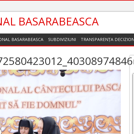
NAL BASARABEASCA
IONAL BASARABEASCA
SUBDIVIZIUNI
TRANSPARENȚA DECIZIO
72580423012_40308974846