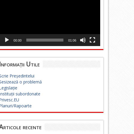
00:00
01:06
Informații Utile
Scrie Președintelui
Sesizează o problemă
Legislație
Instituții subordonate
Privesc.EU
Planuri/Rapoarte
Articole recente