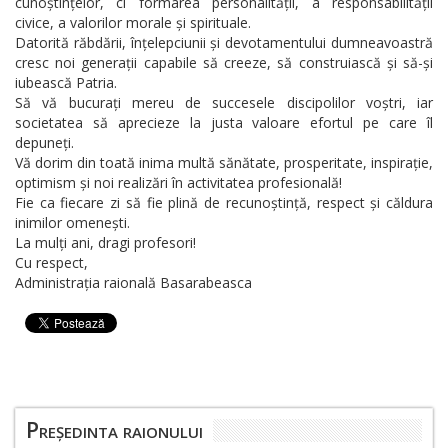
cunoștințelor, ci formarea personalității, a responsabilității
civice, a valorilor morale și spirituale.
Datorită răbdării, înțelepciunii și devotamentului dumneavoastră
cresc noi generații capabile să creeze, să construiască și să-și
iubească Patria.
Să vă bucurați mereu de succesele discipolilor voștri, iar
societatea să aprecieze la justa valoare efortul pe care îl
depuneți.
Vă dorim din toată inima multă sănătate, prosperitate, inspirație,
optimism și noi realizări în activitatea profesională!
Fie ca fiecare zi să fie plină de recunoștință, respect și căldura
inimilor omenești.
La mulți ani, dragi profesori!
Cu respect,
Administrația raională Basarabeasca
Președinta raionului