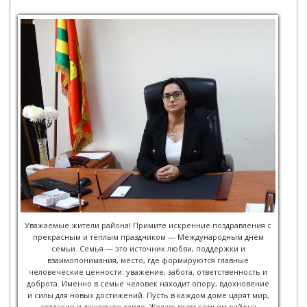
Уважаемые жители района! Примите искренние поздравления с
прекрасным и тёплым праздником — Международным днём
семьи. Семья — это источник любви, поддержки и
взаимопонимания, место, где формируются главные
человеческие ценности: уважение, забота, ответственность и
доброта. Именно в семье человек находит опору, вдохновение
и силы для новых достижений. Пусть в каждом доме царят мир,
согласие и душевное тепло. Желаю всем семьям района