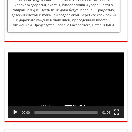
крепкого здоровья, счастья, благополучия и уверенности в
завтрашнем дне. Пусть ваши дома будут наполнены радостью,
детским смехом и взаимной поддержкой. Берегите свои семьи
и дорожите каждым мгновением, проведённым вместе. С
уважением, Председатель района Басарабяска, Наталья КАРА
Player
video
00:00
01:06