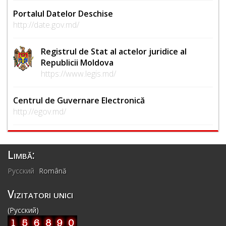
Portalul Datelor Deschise
http://date.gov.md/
Registrul de Stat al actelor juridice al
Republicii Moldova
https://www.legis.md/
Centrul de Guvernare Electronică
http://egov.md/
Limbă:
Русский
Română
Vizitatori unici
(Русский)