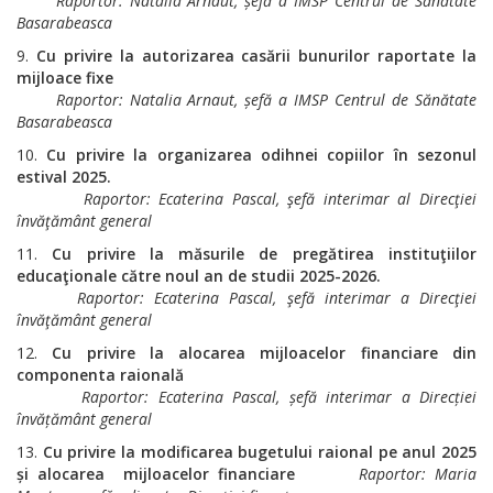
Raportor
:
Natalia Arnaut, șefă a IMSP Centrul de Sănătate
Basarabeasca
Cu privire la autorizarea casării bunurilor raportate la
mijloace fixe
Raportor
:
Natalia Arnaut, șefă a IMSP Centrul de Sănătate
Basarabeasca
Cu privire la organizarea odihnei copiilor în sezonul
estival 2025.
Raportor: Ecaterina Pascal, şefă interimar al Direcţiei
învăţământ general
Cu privire la măsurile de pregătirea instituţiilor
educaţionale către noul
an de studii 2025-2026.
Raportor:
Ecaterina Pascal, şefă interimar a Direcţiei
învăţământ general
Cu privire la alocarea mijloacelor financiare din
componenta raională
Raportor
:
Ecaterina Pascal, șefă interimar a Direcției
învățământ general
Cu privire la modificarea bugetului raional pe anul 2025
și alocarea
mijloacelor financiare
Raportor: Maria