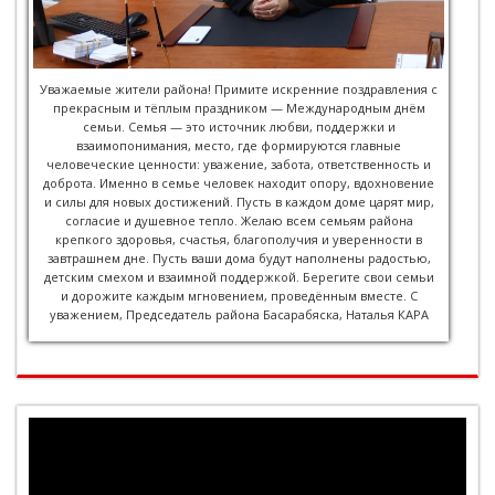
Уважаемые жители района! Примите искренние поздравления с
прекрасным и тёплым праздником — Международным днём
семьи. Семья — это источник любви, поддержки и
взаимопонимания, место, где формируются главные
человеческие ценности: уважение, забота, ответственность и
доброта. Именно в семье человек находит опору, вдохновение
и силы для новых достижений. Пусть в каждом доме царят мир,
согласие и душевное тепло. Желаю всем семьям района
крепкого здоровья, счастья, благополучия и уверенности в
завтрашнем дне. Пусть ваши дома будут наполнены радостью,
детским смехом и взаимной поддержкой. Берегите свои семьи
и дорожите каждым мгновением, проведённым вместе. С
уважением, Председатель района Басарабяска, Наталья КАРА
Player
video