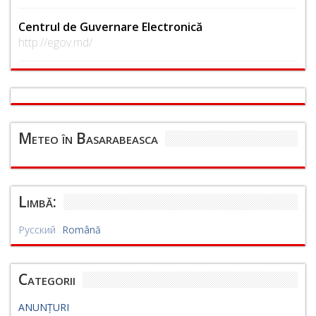
Centrul de Guvernare Electronică
http://egov.md/
Meteo în Basarabeasca
Limbă:
Русский
Română
Categorii
ANUNȚURI