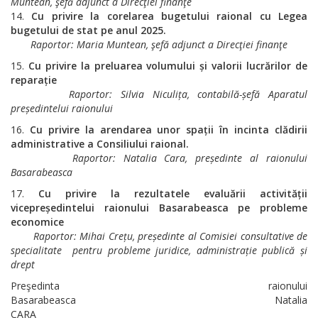
Muntean, şefă adjunct a Direcţiei finanţe
Cu privire la corelarea bugetului raional cu Legea
bugetului de stat pe anul
2025.
Raportor: Maria Muntean, şefă adjunct a Direcţiei finanţe
Cu privire la preluarea volumului și valorii lucrărilor de
reparație
Raportor: Silvia Niculița, contabilă-șefă Aparatul
președintelui raionului
Cu privire la arendarea unor spații în incinta clădirii
administrative a
Consiliului raional.
Raportor
: Natalia Cara, președinte al raionului
Basarabeasca
Cu privire la rezultatele evaluării activității
vicepreședintelui raionului
Basarabeasca pe probleme
economice
Raportor: Mihai Crețu, președinte al Comisiei consultative de
specialitate
pentru probleme juridice, administrație publică și
drept
Preşedinta raionului
Basarabeasca Natalia
CARA