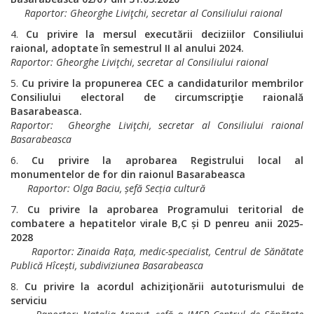
Raportor:
Gheorghe Liviţchi, secretar al
Consiliului raional
Cu privire la mersul executării deciziilor Consiliului
raional, adoptate în
semestrul II al anului 2024
.
Raportor
: Gheorghe Liviţchi, secretar al
Consiliului raional
Cu privire la
propunerea CEC a candidaturilor membrilor
Consiliului
electoral de circumscripţie raională
Basarabeasca.
Raportor: Gheorghe Liviţchi, secretar al Consiliului raional
Basarabeasca
Cu privire la aprobarea Registrului local al
monumentelor de for din raionul
Basarabeasca
Raportor: Olga Baciu,
șefă Secția cultură
Cu privire la aprobarea Programului teritorial de
combatere a hepatitelor
virale B,C și D penreu anii 2025-
2028
Raportor
:
Zinaida Rața, medic-specialist, Centrul de Sănătate
Publică Hîcești,
subdiviziunea Basarabeasca
Cu privire la acordul achiziţionării autoturismului de
serviciu