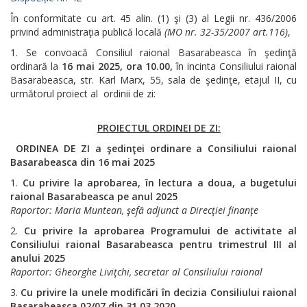
În conformitate cu art. 45 alin. (1) şi (3) al Legii nr. 436/2006
privind administraţia publică locală
(MO nr. 32-35/2007 art.116)
,
Se convoacă Consiliul raional Basarabeasca în şedinţă
ordinară la
16 mai
2025, ora 10.00,
în incinta Consiliului raional
Basarabeasca, str. Karl Marx, 55, sala de şedinţe, etajul II, cu
următorul proiect al ordinii de zi:
PROIECTUL ORDINEI DE ZI
:
ORDINEA DE ZI
a şedinţei ordinare a Consiliului raional
Basarabeasca
din
16
mai 2025
Cu privire la aprobarea, în lectura a doua, a bugetului
raional Basarabeasca pe anul 2025
Raportor
: Maria Muntean, şefă adjunct a Direcţiei finanţe
Cu privire la aprobarea Programului de activitate al
Consiliului raional
Basarabeasca pentru trimestrul III al
anului 2025
Raportor
: Gheorghe Liviţchi, secretar al
Consiliului raional
Cu privire la unele modificări în decizia Consiliului raional
Basarabeasca
02/07 din 31.03.2020