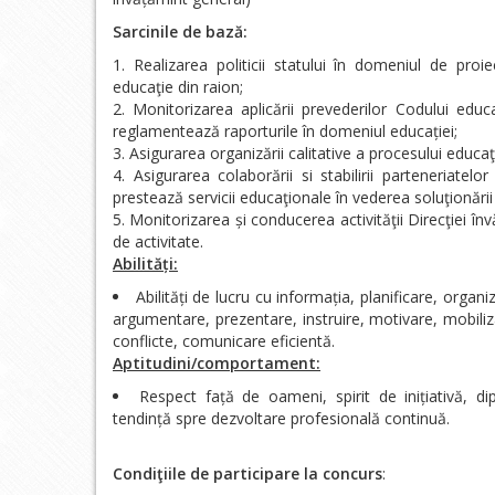
Sarcinile de bază:
Realizarea politicii statului în domeniul de proi
educaţie din raion;
Monitorizarea aplicării prevederilor Codului educ
reglamentează raporturile în domeniul educației;
Asigurarea organizării calitative a procesului educaţi
Asigurarea colaborării si stabilirii parteneriatelor
prestează servicii educaţionale în vederea soluţionăr
Monitorizarea și conducerea activităţii Direcţiei în
de activitate.
Abilități:
Abilități de lucru cu informația, planificare, orga
argumentare, prezentare, instruire, motivare, mobiliz
conflicte, comunicare eficientă.
Aptitudini/comportament:
Respect față de oameni, spirit de inițiativă, diplo
tendință spre dezvoltare profesională continuă.
Condiţiile de participare la concurs
: