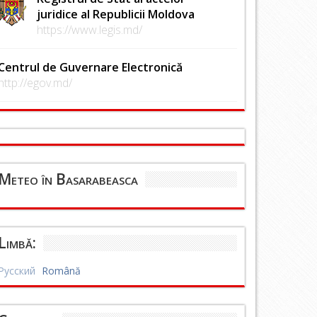
juridice al Republicii Moldova
https://www.legis.md/
Centrul de Guvernare Electronică
http://egov.md/
Meteo în Basarabeasca
Limbă:
Русский
Română