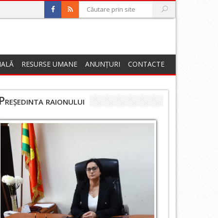
NALĂ
RESURSE UMANE
ANUNȚURI
CONTACTE
Președinta raionului