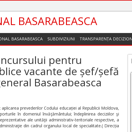
NAL BASARABEASCA
IONAL BASARABEASCA
SUBDIVIZIUNI
TRANSPARENȚA DECIZIO
oncursului pentru
blice vacante de șef/șefă
 general Basarabeasca
i; aplicarea prevederilor Codului educației al Republicii Moldova,
turile în domeniul învăţământului; îndeplinirea deciziilor şi
 reprezentative ale unităţii administrativ-teritoriale respective, a
 administraţie din cadrul organului local de specialitate.( Direcția