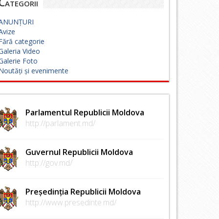
Categorii
ANUNȚURI
Avize
Fără categorie
Galeria Video
Galerie Foto
Noutăți și evenimente
Parlamentul Republicii Moldova
http://parlament.md/
Guvernul Republicii Moldova
http://gov.md/
Președinția Republicii Moldova
http://www.presedinte.md/