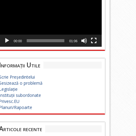
00:00
01:06
Informații Utile
Scrie Președintelui
Sesizează o problemă
Legislație
Instituții subordonate
Privesc.EU
Planuri/Rapoarte
Articole recente