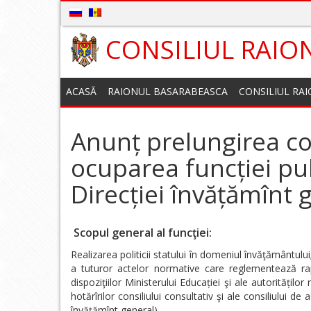
CONSILIUL RAIO
ACASĂ
RAIONUL BASARABEASCA
CONSILIUL RA
Anunț prelungirea c
ocuparea funcției pu
Direcției învățămînt
Scopul general al funcţiei:
Realizarea politicii statului în domeniul învăţământulu
a tuturor actelor normative care reglementează rapor
dispoziţiilor Ministerului Educației şi ale autorităților
hotărîrilor consiliului consultativ şi ale consiliului de
învățămînt general)