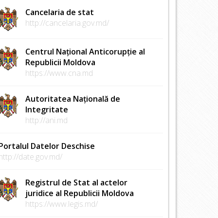
Cancelaria de stat
http://cancelaria.gov.md/
Centrul Național Anticorupție al
Republicii Moldova
https://www.cna.md
Autoritatea Națională de
Integritate
http://ani.md
Portalul Datelor Deschise
http://date.gov.md/
Registrul de Stat al actelor
juridice al Republicii Moldova
https://www.legis.md/