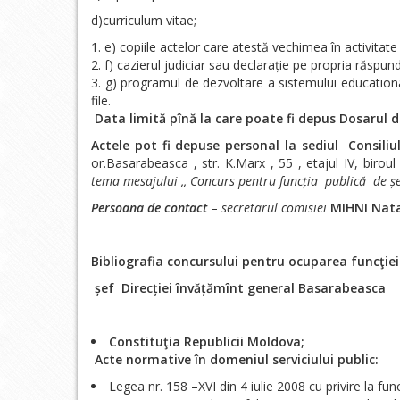
d)curriculum vitae;
e) copiile actelor care atestă vechimea în activitate 
f) cazierul judiciar sau declarație pe propria răspun
g) programul de dezvoltare a sistemului education
file.
Data limită pînă la care poate fi depus Dosarul 
Actele pot fi depuse personal la sediul Consil
or.Basarabeasca , str. K.Marx , 55 , etajul IV, biroul
tema mesajului ,, Concurs pentru funcția publică de ș
Persoana de contact
–
secretarul comisiei
MIHNI Nata
Bibliografia concursului pentru ocuparea funcţiei
șef Direcției învățămînt general Basarabeasca
Constituţia Republicii Moldova;
Acte normative în domeniul serviciului public:
Legea nr. 158 –XVI din 4 iulie 2008 cu privire la func