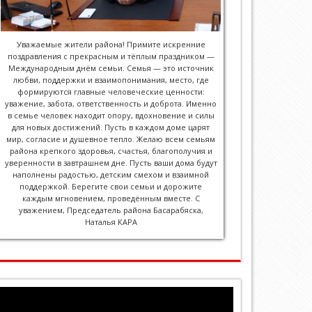
Уважаемые жители района! Примите искренние
поздравления с прекрасным и тёплым праздником —
Международным днём семьи. Семья — это источник
любви, поддержки и взаимопонимания, место, где
формируются главные человеческие ценности:
уважение, забота, ответственность и доброта. Именно
в семье человек находит опору, вдохновение и силы
для новых достижений. Пусть в каждом доме царят
мир, согласие и душевное тепло. Желаю всем семьям
района крепкого здоровья, счастья, благополучия и
уверенности в завтрашнем дне. Пусть ваши дома будут
наполнены радостью, детским смехом и взаимной
поддержкой. Берегите свои семьи и дорожите
каждым мгновением, проведённым вместе. С
уважением, Председатель района Басарабяска,
Наталья КАРА
Player
video