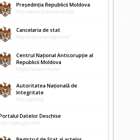
Președinția Republicii Moldova
http://www.presedinte.md/
Cancelaria de stat
http://cancelaria.gov.md/
Centrul Național Anticorupție al
Republicii Moldova
https://www.cna.md
Autoritatea Națională de
Integritate
http://ani.md
Portalul Datelor Deschise
http://date.gov.md/
Registrul de Stat al actelor