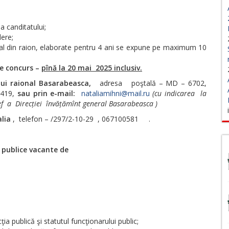
a canditatului;
dere;
al din raion, elaborate pentru 4 ani se expune pe maximum 10
de concurs –
pînă la 20 mai 2025 inclusiv.
iului raional Basarabeasca,
adresa poştală – MD – 6702,
 419,
sau prin e-mail:
nataliamihni@mail.ru
(cu indicarea la
ef a Direcției învățămînt general Basarabeasca )
lia
, telefon – /297/2-10-29 , 067100581 .
 publice vacante de
ţia publică şi statutul funcţionarului public;