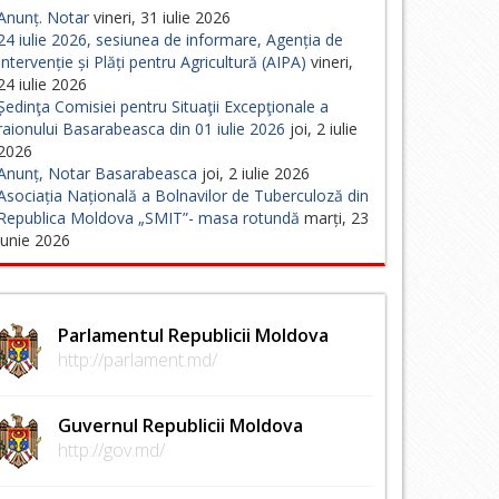
Anunț. Notar
vineri, 31 iulie 2026
24 iulie 2026, sesiunea de informare, Agenția de
Intervenție și Plăți pentru Agricultură (AIPA)
vineri,
24 iulie 2026
Ședinţa Comisiei pentru Situaţii Excepţionale a
raionului Basarabeasca din 01 iulie 2026
joi, 2 iulie
2026
Anunț, Notar Basarabeasca
joi, 2 iulie 2026
Asociația Națională a Bolnavilor de Tuberculoză din
Republica Moldova „SMIT”- masa rotundă
marți, 23
iunie 2026
Parlamentul Republicii Moldova
http://parlament.md/
Guvernul Republicii Moldova
http://gov.md/