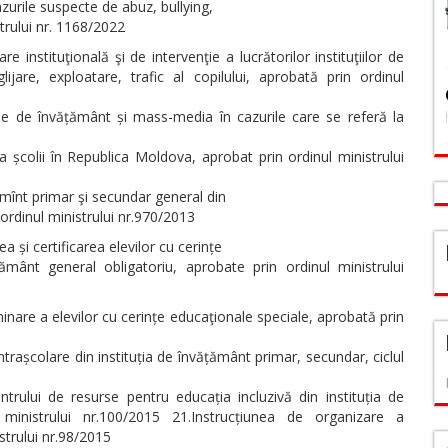
azurile suspecte de abuz, bullying,
strului nr. 1168/2022
 instituţională şi de intervenţie a lucrătorilor instituţiilor de
ijare, exploatare, trafic al copilului, aprobată prin ordinul
ile de învățământ și mass-media în cazurile care se referă la
școlii în Republica Moldova, aprobat prin ordinul ministrului
ţămînt primar şi secundar general din
 ordinul ministrului nr.970/2013
 și certificarea elevilor cu cerințe
ățământ general obligatoriu, aprobate prin ordinul ministrului
inare a elevilor cu cerințe educaţionale speciale, aprobată prin
trașcolare din instituția de învățământ primar, secundar, ciclul
rului de resurse pentru educația incluzivă din instituția de
 ministrului nr.100/2015 21.Instrucțiunea de organizare a
strului nr.98/2015