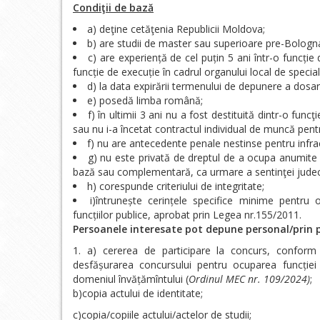
Condiţii de bază
a) deţine cetăţenia Republicii Moldova;
b) are studii de master sau superioare pre-Bologn
c) are experiență de cel puțin 5 ani într-o funcție
funcție de execuție în cadrul organului local de special
d) la data expirării termenului de depunere a dosare
e) posedă limba română;
f) în ultimii 3 ani nu a fost destituită dintr-o func
sau nu i-a încetat contractul individual de muncă pentr
f) nu are antecedente penale nestinse pentru infracţ
g) nu este privată de dreptul de a ocupa anumite 
bază sau complementară, ca urmare a sentinţei judecăto
h) corespunde criteriului de integritate;
i)întrunește cerințele specifice minime pentru oc
funcțiilor publice, aprobat prin Legea nr.155/2011.
Persoanele interesate pot depune personal/prin p
a) cererea de participare la concurs, conform 
desfășurarea concursului pentru ocuparea funcției 
domeniul învățămîntului (
Ordinul MEC nr. 109/2024)
;
b)copia actului de identitate;
c)copia/copiile actului/actelor de studii;