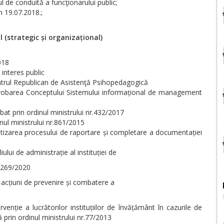
l de conduită a funcţionarului public;
n 19.07.2018.;
(strategic și organizațional)
018
 interes public
ntrul Republican de Asistenţă Psihopedagogică
aprobarea Conceptului Sistemului informațional de management
bat prin ordinul ministrului nr.432/2017
inul ministrului nr.861/2015
ientizarea procesului de raportare și completare a documentației
ului de administrație al instituției de
r.269/2020
e acțiuni de prevenire și combatere a
l
venție a lucrătorilor instituțiilor de învățământ în cazurile de
ă prin ordinul ministrului nr.77/2013