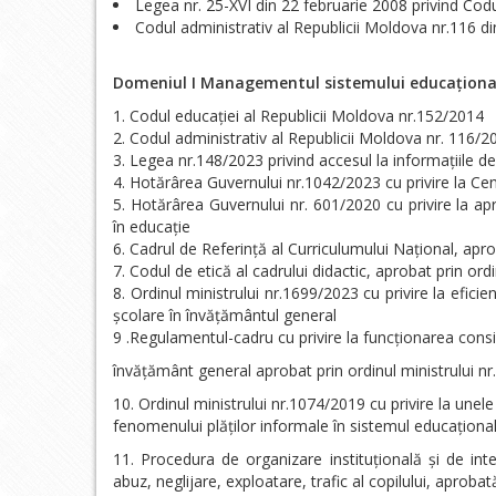
Legea nr. 25-XVI din 22 februarie 2008 privind Codu
Codul administrativ al Republicii Moldova nr.116 di
Domeniul I Managementul sistemului educațional 
Codul educației al Republicii Moldova nr.152/2014
Codul administrativ al Republicii Moldova nr. 116/2
Legea nr.148/2023 privind accesul la informațiile de
Hotărârea Guvernului nr.1042/2023 cu privire la Ce
Hotărârea Guvernului nr. 601/2020 cu privire la 
în educație
Cadrul de Referință al Curriculumului Național, apro
Codul de etică al cadrului didactic, aprobat prin ord
Ordinul ministrului nr.1699/2023 cu privire la efic
școlare în învățământul general
9 .Regulamentul-cadru cu privire la funcționarea consili
învățământ general aprobat prin ordinul ministrului n
Ordinul ministrului nr.1074/2019 cu privire la unel
fenomenului plăților informale în sistemul educaționa
Procedura de organizare instituțională și de inter
abuz, neglijare, exploatare, trafic al copilului, aprobat