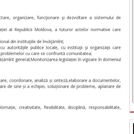
ectare, organizare, funcţionare şi dezvoltare a sistemului de
ației al Republicii Moldova, a tuturor actelor normative care
onal din instituţiile de învăţămînt;
 cu autorităţile publice locale, cu instituţii şi organizaţii care
ii problemelor cu care se confruntă comunitatea;
vățămînt general;Monitorizarea legislației în vigoare în domeniul
nizare, coordonare, analiză și sinteză,elaborare a documentelor,
are de sine și a echipei, soluționare de probleme, aplanare de
mație, creativitate, flexibilitate, disciplină, responsabilitate,