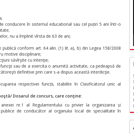
a;
 de conducere în sistemul educational sau cel puțin 5 ani într-o
itate;
lor, nu a împlinit vîrsta de 63 de ani;
ţie publică conform art. 64 alin. (1) lit. a), b) din Legea 158/2008
u motive disciplinare;
iuni săvîrşite cu intenţie;
funcţii sau de a exercita o anumită activitate, ca pedeapsă de
reşti definitive prin care s-a dispus această interdicţie.
uparea respectivei funcții, stabilite în Clasificatorul unic al
oştă/ Dosarul de concurs, care conţine:
anexei nr.1 al Regulamentului cu privier la organizarea și
publice de conducător al organului local de specialitate în