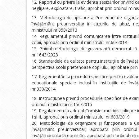
Raportul cu privire la evidența sesizărilor privind c
neglijare, exploatare, trafic, aprobat prin ordinul mini
Metodologia de aplicare a Procedurii de organizare
învățământ preuniversitar în cazurile de abuz, negl
ministrului nr.858/2013
Regulamentul privind comunicarea între instituți
copii, aprobat prin ordinul ministrului nr.60/2014
Ghidul metodologic de guvernanță democratică a 
nr.1643/2023
Standardele de calitate pentru instituţiile de învă
perspectiva școlii prietenoase copilului, aprobate prin
Reglementări și proceduri specifice pentru evaluarea
educaționale speciale incluși în instituțiile de înv
nr.330/2014
Instrucțiunea privind procedurile specifice de exam
ordinul ministrului nr.156/2015
Regulamentul-cadru al Comisiei multidisciplinare in
I și II, aprobat prin ordinul ministrului nr.683/2019
Metodologia de organizare și funcționare a Cent
învățământ preuniversitar, aprobată prin ordinul
învățământului la domiciliu, aprobată prin ordinul mini