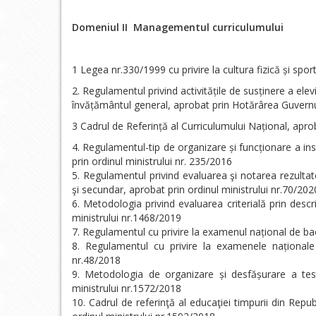
Domeniul II Managementul curriculumului
1 Legea nr.330/1999 cu privire la cultura fizică și spor
Regulamentul privind activitățile de susținere a elev
învățământul general, aprobat prin Hotărârea Guvern
3 Cadrul de Referință al Curriculumului Național, aprob
Regulamentul-tip de organizare și funcționare a insti
prin ordinul ministrului nr. 235/2016
Regulamentul privind evaluarea şi notarea rezultat
şi secundar, aprobat prin ordinul ministrului nr.70/202
Metodologia privind evaluarea criterială prin descri
ministrului nr.1468/2019
Regulamentul cu privire la examenul național de bac
Regulamentul cu privire la examenele naționale 
nr.48/2018
Metodologia de organizare și desfășurare a test
ministrului nr.1572/2018
Cadrul de referinţă al educaţiei timpurii din Repu