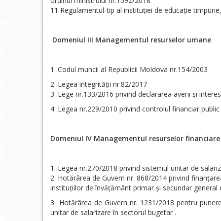
ordinul ministrului nr.1592/2018
11 Regulamentul-tip al instituției de educație timpurie
Domeniul III Managementul resurselor umane
1 .Codul muncii al Republicii Moldova nr.154/2003
Legea integrității nr.82/2017
3 .Lege nr.133/2016 privind declararea averii și intere
4 .Legea nr.229/2010 privind controlul financiar public
Domeniul IV Managementul resurselor financiare
Legea nr.270/2018 privind sistemul unitar de salariz
Hotărârea de Guvern nr. 868/2014 privind finanțare
instituțiilor de învățământ primar și secundar general d
3 Hotărârea de Guvern nr. 1231/2018 pentru punerea î
unitar de salarizare în sectorul bugetar .