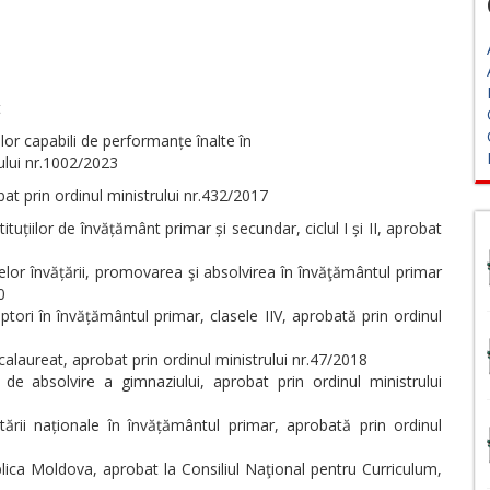
t
ilor capabili de performanțe înalte în
ului nr.1002/2023
at prin ordinul ministrului nr.432/2017
tuțiilor de învățământ primar și secundar, ciclul I și II, aprobat
elor învățării, promovarea şi absolvirea în învăţământul primar
0
ptori în învățământul primar, clasele IIV, aprobată prin ordinul
alaureat, aprobat prin ordinul ministrului nr.47/2018
de absolvire a gimnaziului, aprobat prin ordinul ministrului
ării naționale în învățământul primar, aprobată prin ordinul
blica Moldova, aprobat la Consiliul Naţional pentru Curriculum,