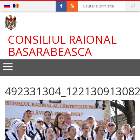
CONSILIUL RAIONAL
BASARABEASCA
492331304_12213091308