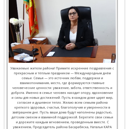
Уважаемые жители района! Примите искренние поздравления с
прекрасным и тёплым праздником — Международным днём
семьи. Семья — это источник любви, поддержки и
взаимопонимания, место, где формируются главные
человеческие ценности: уважение, забота, ответственность и
доброта. Именно в семье человек находит опору, вдохновение
и силы для новых достижений. Пусть в каждом доме царят мир,
согласие и душевное тепло. Желаю всем семьям района
крепкого здоровья, счастья, благополучия и уверенности в
завтрашнем дне. Пусть ваши дома будут наполнены радостью,
детским смехом и взаимной поддержкой. Берегите свои семьи
и дорожите каждым мгновением, проведённым вместе. С
уважением, Председатель района Басарабяска, Наталья КАРА