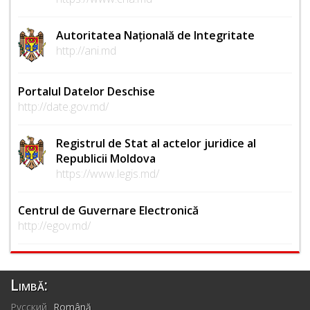
Autoritatea Națională de Integritate
http://ani.md
Portalul Datelor Deschise
http://date.gov.md/
Registrul de Stat al actelor juridice al
Republicii Moldova
https://www.legis.md/
Centrul de Guvernare Electronică
http://egov.md/
Limbă:
Русский
Română