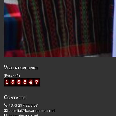
Vizitatori unici
(Русский)
Contacte
+373 297 22 0 58
consiliul@basarabeasca.md
basarabeasca.md