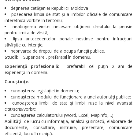
deţinerea cetăţeniei Republicii Moldova
posedarea limbii de stat şi a limbilor oficiale de comunicare
interetnică vorbite în teritoriu;
neatingerea vîrstei necesare obţinerii dreptului la pensie
pentru limita de vîrstă;
lipsa antecedentelor penale nestinse pentru infracţiuni
săvîrşite cu intenţie;
neprivarea de dreptul de a ocupa funcţii publice.
Studii:
Superioare , prefarabil în domeniu.
Experienţă profesională
: prefarabil cel puţin 2 ani de
experienţă în domeniu.
Cunoştinţe:
cunoaşterea legislaţiei în domeniu;
cunoaşterea modului de funcţionare a unei autorităţi publice;
cunoaşterea limbii de stat şi limbii ruse la nivel avansat
citit/scris/vorbit;
cunoaşterea calculatorului (Word, Excel, Mapinfo,…)
Abilităţi:
de lucru cu informaţia, analiză şi sinteză, elaborare de
documente, consultare, instruire, prezentare, comunicare
eficientă, lucru în echipă.