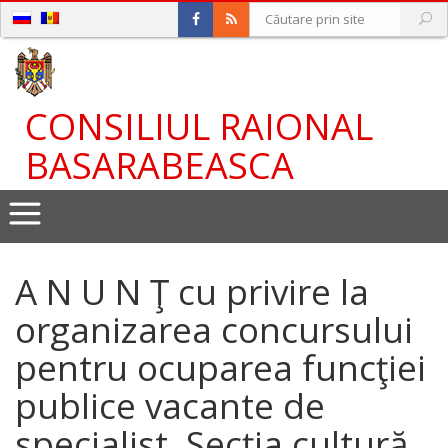
CONSILIUL RAIONAL
BASARABEASCA
A N U N Ţ cu privire la
organizarea concursului
pentru ocuparea funcţiei
publice vacante de
specialist, Seсția cultură