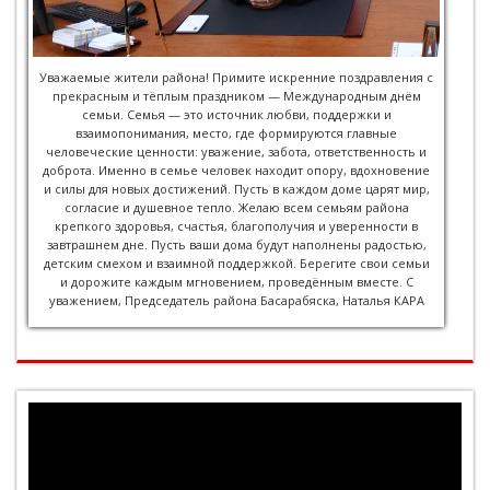
Уважаемые жители района! Примите искренние поздравления с
прекрасным и тёплым праздником — Международным днём
семьи. Семья — это источник любви, поддержки и
взаимопонимания, место, где формируются главные
человеческие ценности: уважение, забота, ответственность и
доброта. Именно в семье человек находит опору, вдохновение
и силы для новых достижений. Пусть в каждом доме царят мир,
согласие и душевное тепло. Желаю всем семьям района
крепкого здоровья, счастья, благополучия и уверенности в
завтрашнем дне. Пусть ваши дома будут наполнены радостью,
детским смехом и взаимной поддержкой. Берегите свои семьи
и дорожите каждым мгновением, проведённым вместе. С
уважением, Председатель района Басарабяска, Наталья КАРА
Player
video