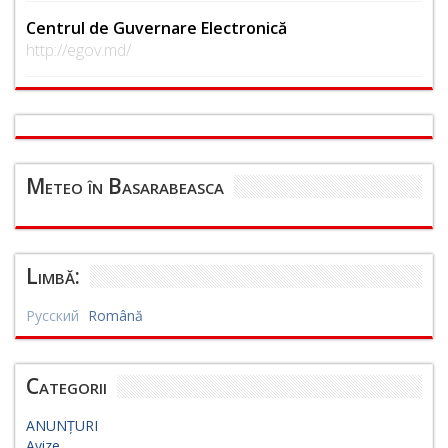
Centrul de Guvernare Electronică
http://egov.md/
Meteo în Basarabeasca
Limbă:
Русский
Română
Categorii
ANUNȚURI
Avize