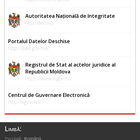
Autoritatea Națională de Integritate
http://ani.md
Portalul Datelor Deschise
http://date.gov.md/
Registrul de Stat al actelor juridice al
Republicii Moldova
https://www.legis.md/
Centrul de Guvernare Electronică
http://egov.md/
Limbă:
Русский
Română