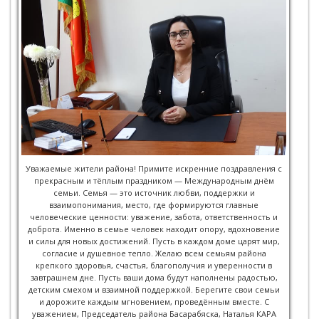
Уважаемые жители района! Примите искренние поздравления с
прекрасным и тёплым праздником — Международным днём
семьи. Семья — это источник любви, поддержки и
взаимопонимания, место, где формируются главные
человеческие ценности: уважение, забота, ответственность и
доброта. Именно в семье человек находит опору, вдохновение
и силы для новых достижений. Пусть в каждом доме царят мир,
согласие и душевное тепло. Желаю всем семьям района
крепкого здоровья, счастья, благополучия и уверенности в
завтрашнем дне. Пусть ваши дома будут наполнены радостью,
детским смехом и взаимной поддержкой. Берегите свои семьи
и дорожите каждым мгновением, проведённым вместе. С
уважением, Председатель района Басарабяска, Наталья КАРА