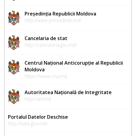
Președinția Republicii Moldova
http://www.presedinte.md/
Cancelaria de stat
http://cancelaria.gov.md/
Centrul Național Anticorupție al Republicii
Moldova
https://www.cna.md
Autoritatea Națională de Integritate
http://ani.md
Portalul Datelor Deschise
http://date.gov.md/