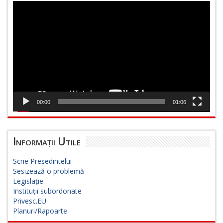
Player
video
00:00
01:06
Informații Utile
Scrie Președintelui
Sesizează o problemă
Legislație
Instituții subordonate
Privesc.EU
Planuri/Rapoarte