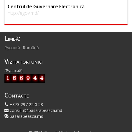
Centrul de Guvernare Electronică
http://egov.md/
Limbă:
Русский
Română
Vizitatori unici
(Русский)
Contacte
+373 297 22 0 58
consiliul@basarabeasca.md
basarabeasca.md