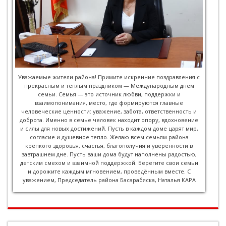
Уважаемые жители района! Примите искренние поздравления с
прекрасным и тёплым праздником — Международным днём
семьи. Семья — это источник любви, поддержки и
взаимопонимания, место, где формируются главные
человеческие ценности: уважение, забота, ответственность и
доброта. Именно в семье человек находит опору, вдохновение
и силы для новых достижений. Пусть в каждом доме царят мир,
согласие и душевное тепло. Желаю всем семьям района
крепкого здоровья, счастья, благополучия и уверенности в
завтрашнем дне. Пусть ваши дома будут наполнены радостью,
детским смехом и взаимной поддержкой. Берегите свои семьи
и дорожите каждым мгновением, проведённым вместе. С
уважением, Председатель района Басарабяска, Наталья КАРА