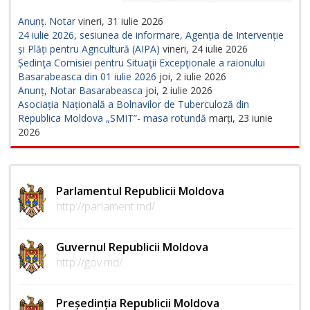
Anunț. Notar
vineri, 31 iulie 2026
24 iulie 2026, sesiunea de informare, Agenția de Intervenție
și Plăți pentru Agricultură (AIPA)
vineri, 24 iulie 2026
Ședinţa Comisiei pentru Situaţii Excepţionale a raionului
Basarabeasca din 01 iulie 2026
joi, 2 iulie 2026
Anunț, Notar Basarabeasca
joi, 2 iulie 2026
Asociația Națională a Bolnavilor de Tuberculoză din
Republica Moldova „SMIT”- masa rotundă
marți, 23 iunie
2026
Parlamentul Republicii Moldova
http://parlament.md/
Guvernul Republicii Moldova
http://gov.md/
Președinția Republicii Moldova