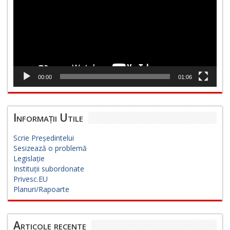
00:00
01:06
Informații Utile
Scrie Președintelui
Sesizează o problemă
Legislație
Instituții subordonate
Privesc.EU
Planuri/Rapoarte
Articole recente