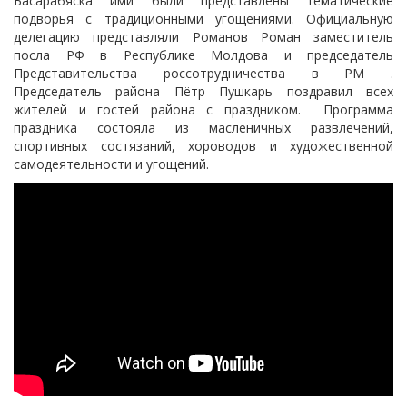
Басарабяска ими были представлены тематические
подворья с традиционными угощениями. Официальную
делегацию представляли Романов Роман заместитель
посла РФ в Республике Молдова и председатель
Представительства россотрудничества в РМ .
Председатель района Пётр Пушкарь поздравил всех
жителей и гостей района с праздником. Программа
праздника состояла из масленичных развлечений,
спортивных состязаний, хороводов и художественной
самодеятельности и угощений.