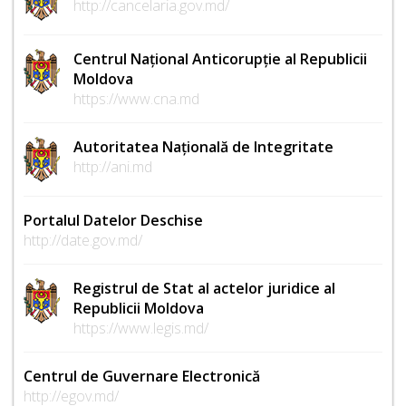
http://cancelaria.gov.md/
Centrul Național Anticorupție al Republicii
Moldova
https://www.cna.md
Autoritatea Națională de Integritate
http://ani.md
Portalul Datelor Deschise
http://date.gov.md/
Registrul de Stat al actelor juridice al
Republicii Moldova
https://www.legis.md/
Centrul de Guvernare Electronică
http://egov.md/