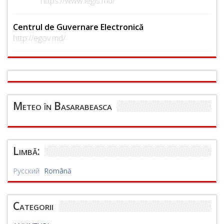
https://www.legis.md/
Centrul de Guvernare Electronică
http://egov.md/
Meteo în Basarabeasca
Limbă:
Русский
Română
Categorii