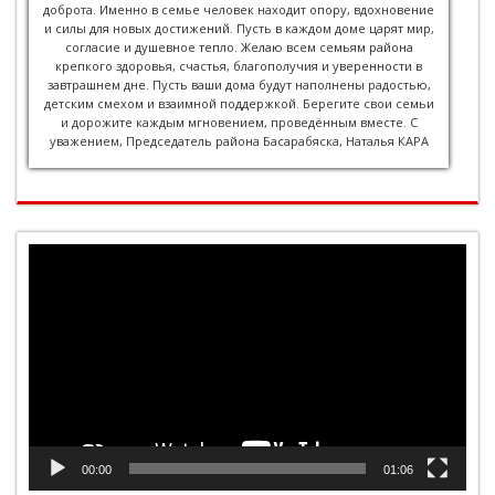
доброта. Именно в семье человек находит опору, вдохновение
и силы для новых достижений. Пусть в каждом доме царят мир,
согласие и душевное тепло. Желаю всем семьям района
крепкого здоровья, счастья, благополучия и уверенности в
завтрашнем дне. Пусть ваши дома будут наполнены радостью,
детским смехом и взаимной поддержкой. Берегите свои семьи
и дорожите каждым мгновением, проведённым вместе. С
уважением, Председатель района Басарабяска, Наталья КАРА
Player
video
00:00
01:06