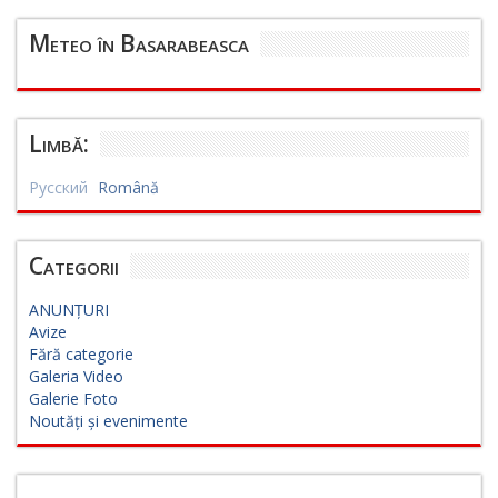
Meteo în Basarabeasca
Limbă:
Русский
Română
Categorii
ANUNȚURI
Avize
Fără categorie
Galeria Video
Galerie Foto
Noutăți și evenimente