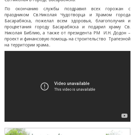
По окончанию службы поздравил всех горожан с
праздником Св.Николая Чудотворца и Храмом города
Басарабяска, пожелал всем здоровья, благополучия и
процветания городу Басарабяска и подарил храму Св.
Николая Библию, а также от президента РМ И.Н. Додон –
проект и финансовую помощь на строительство Трапезной
на территории храма..