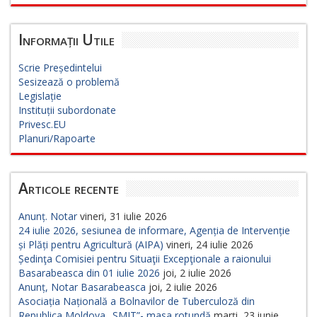
Informații Utile
Scrie Președintelui
Sesizează o problemă
Legislație
Instituții subordonate
Privesc.EU
Planuri/Rapoarte
Articole recente
Anunț. Notar
vineri, 31 iulie 2026
24 iulie 2026, sesiunea de informare, Agenția de Intervenție
și Plăți pentru Agricultură (AIPA)
vineri, 24 iulie 2026
Ședinţa Comisiei pentru Situaţii Excepţionale a raionului
Basarabeasca din 01 iulie 2026
joi, 2 iulie 2026
Anunț, Notar Basarabeasca
joi, 2 iulie 2026
Asociația Națională a Bolnavilor de Tuberculoză din
Republica Moldova „SMIT”- masa rotundă
marți, 23 iunie