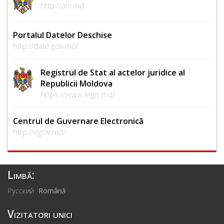
http://ani.md
Portalul Datelor Deschise
http://date.gov.md/
Registrul de Stat al actelor juridice al
Republicii Moldova
https://www.legis.md/
Centrul de Guvernare Electronică
http://egov.md/
Limbă:
Русский
Română
Vizitatori unici