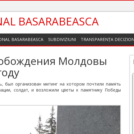
NAL BASARABEASCA
IONAL BASARABEASCA
SUBDIVIZIUNI
TRANSPARENȚA DECIZIO
свобождения Молдовы
году
ь, был организован митинг на котором почтили память
ации, солдат, и возложили цветы к памятнику Победы