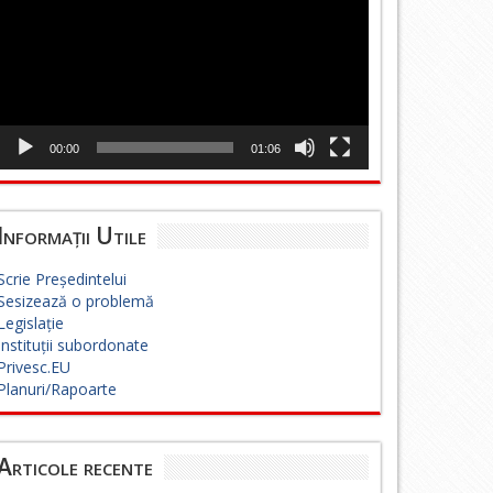
00:00
01:06
Informații Utile
Scrie Președintelui
Sesizează o problemă
Legislație
Instituții subordonate
Privesc.EU
Planuri/Rapoarte
Articole recente