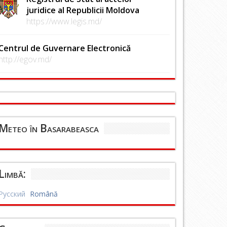
juridice al Republicii Moldova
https://www.legis.md/
Centrul de Guvernare Electronică
http://egov.md/
Meteo în Basarabeasca
Limbă:
Русский
Română