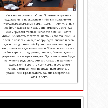
Уважаемые жители района! Примите искренние
поздравления с прекрасным и тёплым праздником —
Международным днём семьи. Семья — это источник
любви, поддержки и взаимопонимания, место, где
формируются главные человеческие ценности:
уважение, забота, ответственность и доброта. Именно
в семье человек находит опору, вдохновение и силы
для новых достижений. Пусть в каждом доме царят
мир, согласие и душевное тепло. Желаю всем семьям
района крепкого здоровья, счастья, благополучия и
уверенности в завтрашнем дне. Пусть ваши дома будут
наполнены радостью, детским смехом и взаимной
поддержкой. Берегите свои семьи и дорожите
каждым мгновением, проведённым вместе. С
уважением, Председатель района Басарабяска,
Наталья КАРА
Player
video