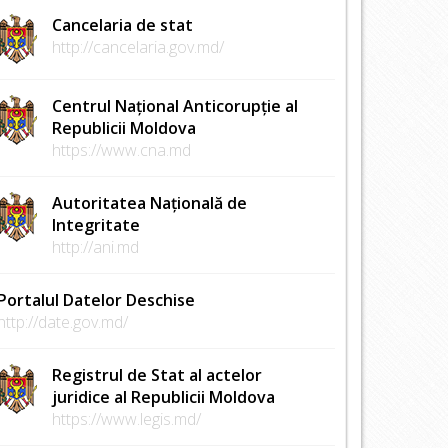
Cancelaria de stat
http://cancelaria.gov.md/
Centrul Național Anticorupție al
Republicii Moldova
https://www.cna.md
Autoritatea Națională de
Integritate
http://ani.md
Portalul Datelor Deschise
http://date.gov.md/
Registrul de Stat al actelor
juridice al Republicii Moldova
https://www.legis.md/