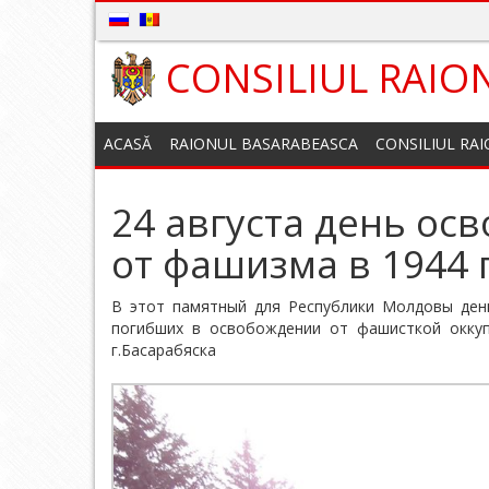
CONSILIUL RAIO
ACASĂ
RAIONUL BASARABEASCA
CONSILIUL RA
24 августа день о
от фашизма в 1944 
В этот памятный для Республики Молдовы ден
погибших в освобождении от фашисткой оккуп
г.Басарабяска