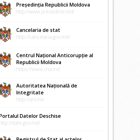
Președinția Republicii Moldova
http://www.presedinte.md/
Cancelaria de stat
http://cancelaria.gov.md/
Centrul Național Anticorupție al
Republicii Moldova
https://www.cna.md
Autoritatea Națională de
Integritate
http://ani.md
Portalul Datelor Deschise
http://date.gov.md/
Registrul de Stat al actelor