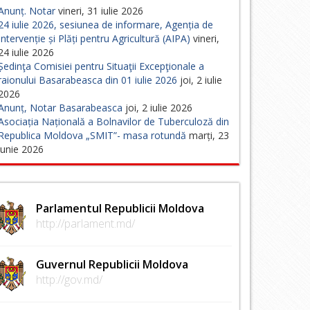
Anunț. Notar
vineri, 31 iulie 2026
24 iulie 2026, sesiunea de informare, Agenția de
Intervenție și Plăți pentru Agricultură (AIPA)
vineri,
24 iulie 2026
Ședinţa Comisiei pentru Situaţii Excepţionale a
raionului Basarabeasca din 01 iulie 2026
joi, 2 iulie
2026
Anunț, Notar Basarabeasca
joi, 2 iulie 2026
Asociația Națională a Bolnavilor de Tuberculoză din
Republica Moldova „SMIT”- masa rotundă
marți, 23
iunie 2026
Parlamentul Republicii Moldova
http://parlament.md/
Guvernul Republicii Moldova
http://gov.md/