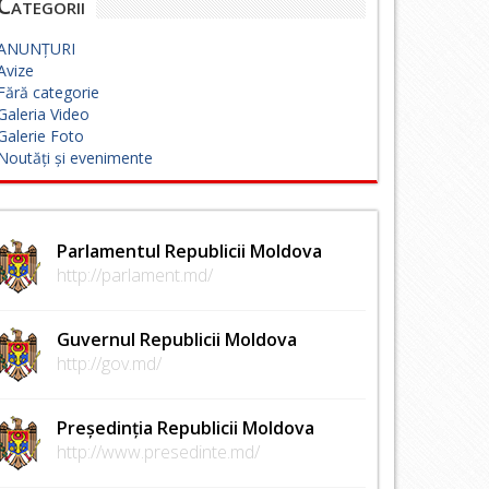
Categorii
ANUNȚURI
Avize
Fără categorie
Galeria Video
Galerie Foto
Noutăți și evenimente
Parlamentul Republicii Moldova
http://parlament.md/
Guvernul Republicii Moldova
http://gov.md/
Președinția Republicii Moldova
http://www.presedinte.md/