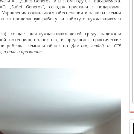
a и AO „Suflet Generos” и в этом году в г. Басарабяска.
O „Suflet Generos”, сегодня приехали с подарками,
к Управления социального обеспечения и защиты семьи
ров за проделанную работу и заботу о нуждающихся в
milia) создает для нуждающихся детей, среду надежд и
вой потенциал полностью, и предлагает практические
ни ребенка, семьи и общества.
Для нас, людей, из CCF
 а долг и призвание.