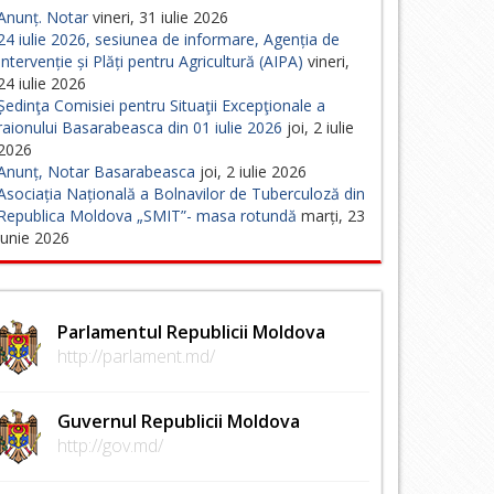
Anunț. Notar
vineri, 31 iulie 2026
24 iulie 2026, sesiunea de informare, Agenția de
Intervenție și Plăți pentru Agricultură (AIPA)
vineri,
24 iulie 2026
Ședinţa Comisiei pentru Situaţii Excepţionale a
raionului Basarabeasca din 01 iulie 2026
joi, 2 iulie
2026
Anunț, Notar Basarabeasca
joi, 2 iulie 2026
Asociația Națională a Bolnavilor de Tuberculoză din
Republica Moldova „SMIT”- masa rotundă
marți, 23
iunie 2026
Parlamentul Republicii Moldova
http://parlament.md/
Guvernul Republicii Moldova
http://gov.md/