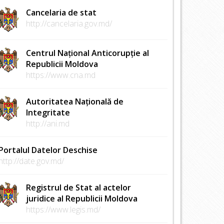
Cancelaria de stat
http://cancelaria.gov.md/
Centrul Național Anticorupție al
Republicii Moldova
https://www.cna.md
Autoritatea Națională de
Integritate
http://ani.md
Portalul Datelor Deschise
http://date.gov.md/
Registrul de Stat al actelor
juridice al Republicii Moldova
https://www.legis.md/