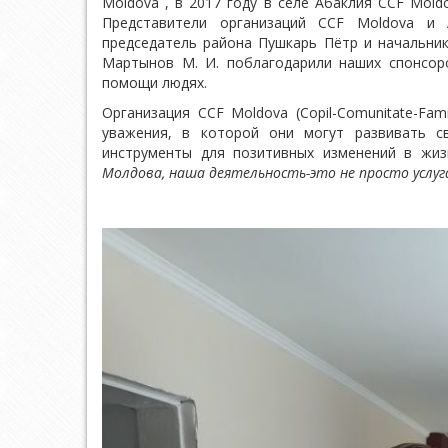
Moldova , в 2017 году в селе Абаклия ССF Moldov
Представители организаций ССF Moldova и A
председатель района Пушкарь Пётр и начальни
Мартынов М. И. поблагодарили наших спонсо
помощи людях.
Организация ССF Moldova (Copil-Comunitate-Fa
уважения, в которой они могут развивать с
инструменты для позитивных изменений в жиз
Молдова, наша деятельность-это не просто услуга,