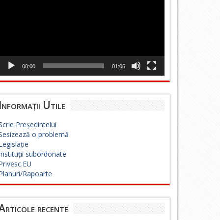
00:00
01:06
Informații Utile
Scrie Președintelui
Sesizează o problemă
Legislație
Instituții subordonate
Privesc.EU
Planuri/Rapoarte
Articole recente