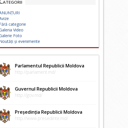
Categorii
ANUNȚURI
Avize
Fără categorie
Galeria Video
Galerie Foto
Noutăți și evenimente
Parlamentul Republicii Moldova
http://parlament.md/
Guvernul Republicii Moldova
http://gov.md/
Președinția Republicii Moldova
http://www.presedinte.md/