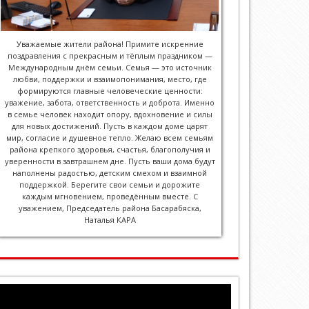
Уважаемые жители района! Примите искренние
поздравления с прекрасным и тёплым праздником —
Международным днём семьи. Семья — это источник
любви, поддержки и взаимопонимания, место, где
формируются главные человеческие ценности:
уважение, забота, ответственность и доброта. Именно
в семье человек находит опору, вдохновение и силы
для новых достижений. Пусть в каждом доме царят
мир, согласие и душевное тепло. Желаю всем семьям
района крепкого здоровья, счастья, благополучия и
уверенности в завтрашнем дне. Пусть ваши дома будут
наполнены радостью, детским смехом и взаимной
поддержкой. Берегите свои семьи и дорожите
каждым мгновением, проведённым вместе. С
уважением, Председатель района Басарабяска,
Наталья КАРА
Player
video