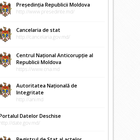
Președinția Republicii Moldova
http://www.presedinte.md/
Cancelaria de stat
http://cancelaria.gov.md/
Centrul Național Anticorupție al
Republicii Moldova
https://www.cna.md
Autoritatea Națională de
Integritate
http://ani.md
Portalul Datelor Deschise
http://date.gov.md/
Registrul de Stat al actelor