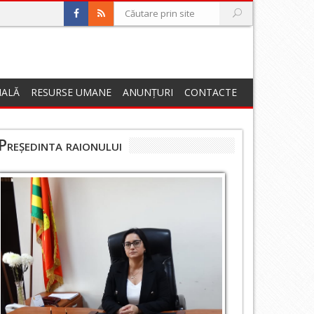
NALĂ
RESURSE UMANE
ANUNȚURI
CONTACTE
Președinta raionului