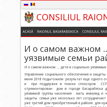
CONSILIUL RAIO
ACASĂ
RAIONUL BASARABEASCA
CONSILIUL RA
И о самом важном …
уязвимые семьи р
И о самом важном …. дети и социально уязвимые
Управление социального обеспечения и защиты 
июня 2018 подытожили результат еще одного оч
и при поддержке в поиске спонсоров CCF 
отремонтирован дом в городе Басарабяска д
уязвимой группы населения : мать инвалид и 
защиты семьи уже несколько лет сотрудничает 
уже третий дом приобретенный в районе для нужд