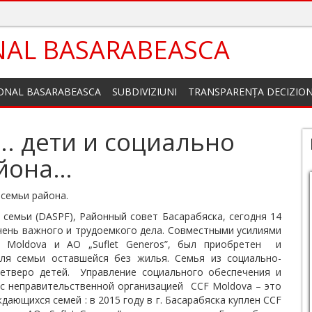
NAL BASARABEASCA
IONAL BASARABEASCA
SUBDIVIZIUNI
TRANSPARENȚA DECIZIO
. дети и социально
айона…
 семьи района.
семьи (DASPF), Районный совет Басарабяска, сегодня 14
ень важного и трудоемкого дела. Совместными усилиями
Moldova и AO „Suflet Generos”, был приобретен и
ля семьи оставшейся без жилья. Семья из социально-
четверо детей. Управление социального обеспечения и
с неправительственной организацией CCF Moldova – это
ающихся семей : в 2015 году в г. Басарабяска куплен CCF