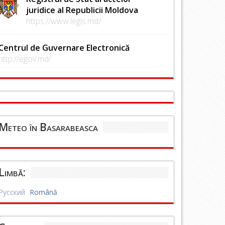
juridice al Republicii Moldova
https://www.legis.md/
Centrul de Guvernare Electronică
http://egov.md/
Meteo în Basarabeasca
Limbă:
Русский
Română