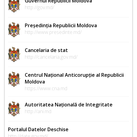
Guvernul Republicii Moldova
http://gov.md/
Președinția Republicii Moldova
http://www.presedinte.md/
Cancelaria de stat
http://cancelaria.gov.md/
Centrul Național Anticorupție al Republicii
Moldova
https://www.cna.md
Autoritatea Națională de Integritate
http://ani.md
Portalul Datelor Deschise
http://date.gov.md/