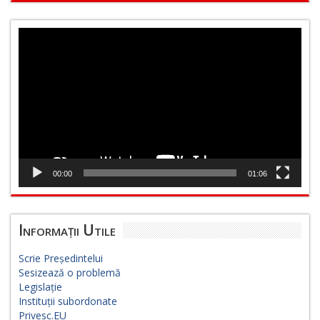
Player
video
00:00
01:06
Informații Utile
Scrie Președintelui
Sesizează o problemă
Legislație
Instituții subordonate
Privesc.EU