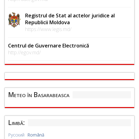
Registrul de Stat al actelor juridice al
Republicii Moldova
https://www.legis.md/
Centrul de Guvernare Electronică
http://egov.md/
Meteo în Basarabeasca
Limbă:
Русский
Română