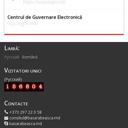
https://www.legis.md/
Centrul de Guvernare Electronică
http://egov.md/
Limbă:
Русский
Română
Vizitatori unici
(Русский)
Contacte
+373 297 22 0 58
consiliul@basarabeasca.md
basarabeasca.md