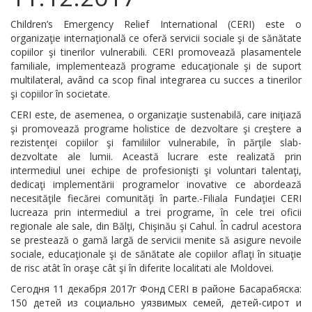
Children’s Emergency Relief International (CERI) este o
organizaţie internaţională ce oferă servicii sociale şi de sănătate
copiilor şi tinerilor vulnerabili. CERI promovează plasamentele
familiale, implementează programe educaţionale şi de suport
multilateral, având ca scop final integrarea cu succes a tinerilor
şi copiilor în societate.
CERI este, de asemenea, o organizaţie sustenabilă, care iniţiază
şi promovează programe holistice de dezvoltare şi creştere a
rezistenţei copiilor şi familiilor vulnerabile, în părţile slab-
dezvoltate ale lumii. Această lucrare este realizată prin
intermediul unei echipe de profesionişti şi voluntari talentaţi,
dedicaţi implementării programelor inovative ce abordează
necesităţile fiecărei comunităţi în parte.-Filiala Fundaţiei CERI
lucreaza prin intermediul a trei programe, în cele trei oficii
regionale ale sale, din Bălţi, Chişinău şi Cahul. În cadrul acestora
se prestează o gamă largă de servicii menite să asigure nevoile
sociale, educaţionale şi de sănătate ale copiilor aflaţi în situaţie
de risc atât în oraşe cât şi în diferite localitati ale Moldovei.
Сегодня 11 декабря 2017г Фонд CERI в районе Басарабяска:
150 детей из социально уязвимых семей, детей-сирот и