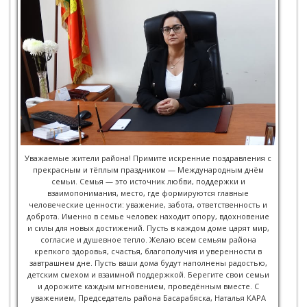
Уважаемые жители района! Примите искренние поздравления с
прекрасным и тёплым праздником — Международным днём
семьи. Семья — это источник любви, поддержки и
взаимопонимания, место, где формируются главные
человеческие ценности: уважение, забота, ответственность и
доброта. Именно в семье человек находит опору, вдохновение
и силы для новых достижений. Пусть в каждом доме царят мир,
согласие и душевное тепло. Желаю всем семьям района
крепкого здоровья, счастья, благополучия и уверенности в
завтрашнем дне. Пусть ваши дома будут наполнены радостью,
детским смехом и взаимной поддержкой. Берегите свои семьи
и дорожите каждым мгновением, проведённым вместе. С
уважением, Председатель района Басарабяска, Наталья КАРА