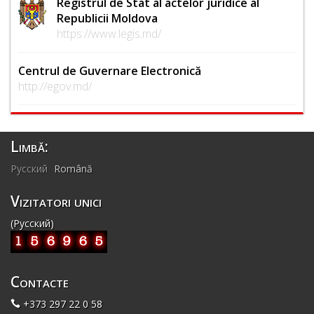
Registrul de Stat al actelor juridice al
Republicii Moldova
https://www.legis.md/
Centrul de Guvernare Electronică
http://egov.md/
Limbă:
Русский
Română
Vizitatori unici
(Русский)
Contacte
+373 297 22 0 58