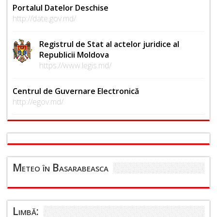
Portalul Datelor Deschise
http://date.gov.md/
Registrul de Stat al actelor juridice al
Republicii Moldova
https://www.legis.md/
Centrul de Guvernare Electronică
http://egov.md/
Meteo în Basarabeasca
Limbă: