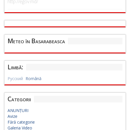
http://egov.md/
Meteo în Basarabeasca
Limbă:
Русский
Română
Categorii
ANUNȚURI
Avize
Fără categorie
Galeria Video