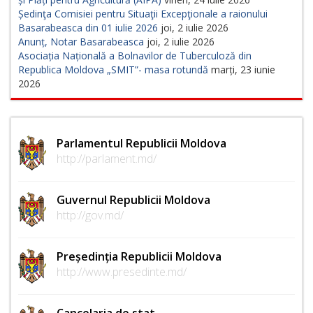
Ședinţa Comisiei pentru Situaţii Excepţionale a raionului
Basarabeasca din 01 iulie 2026
joi, 2 iulie 2026
Anunț, Notar Basarabeasca
joi, 2 iulie 2026
Asociația Națională a Bolnavilor de Tuberculoză din
Republica Moldova „SMIT”- masa rotundă
marți, 23 iunie
2026
Parlamentul Republicii Moldova
http://parlament.md/
Guvernul Republicii Moldova
http://gov.md/
Președinția Republicii Moldova
http://www.presedinte.md/
Cancelaria de stat