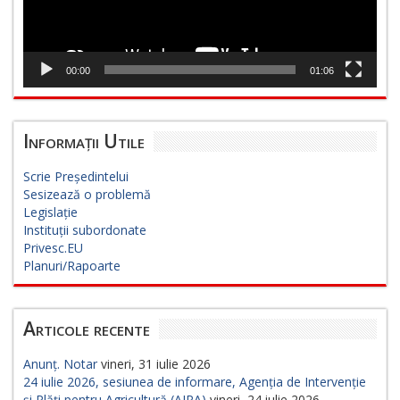
00:00
01:06
Informații Utile
Scrie Președintelui
Sesizează o problemă
Legislație
Instituții subordonate
Privesc.EU
Planuri/Rapoarte
Articole recente
Anunț. Notar
vineri, 31 iulie 2026
24 iulie 2026, sesiunea de informare, Agenția de Intervenție
și Plăți pentru Agricultură (AIPA)
vineri, 24 iulie 2026