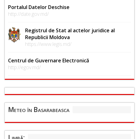
Portalul Datelor Deschise
http://date.gov.md/
Registrul de Stat al actelor juridice al
Republicii Moldova
https://www.legis.md/
Centrul de Guvernare Electronică
http://egov.md/
Meteo în Basarabeasca
Limbă: