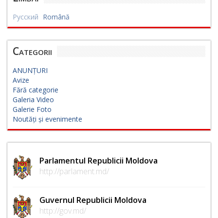
Русский
Română
Categorii
ANUNȚURI
Avize
Fără categorie
Galeria Video
Galerie Foto
Noutăți și evenimente
Parlamentul Republicii Moldova
http://parlament.md/
Guvernul Republicii Moldova
http://gov.md/