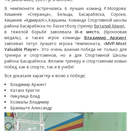
В чемпионате встречались 6 лучших команд Р.Молдова:
Кишинев «Сперанца», Бельцы, Басарабяска, Сороки,
Кишинев «Адмиралс»,Каушаны. Команда Спортивной школы
района Басарабяска по баскетболу (тренер
Виталий Маня)
,
в тяжелой борьбе завоевала
III-е место
, (бронзовая
медаль), а также игрок команды
Владимир Аржинт
завоевал титул лучшего игрока Чемпионата, «
MVP-
Most
Valuable Player
». Это очень важная победа не только для
тренера и спортсменов, но и для Спортивной Школы
района Басарабяска. Желаем тренеру и спортсменам новых
побед, как в спорте, так и в учебе!
Все доказали характер и волю к победе;
Владимир Аржинт
Катанэ Кристи
Никулицэ Влад
Козмалы Владимир
Браниште Александр