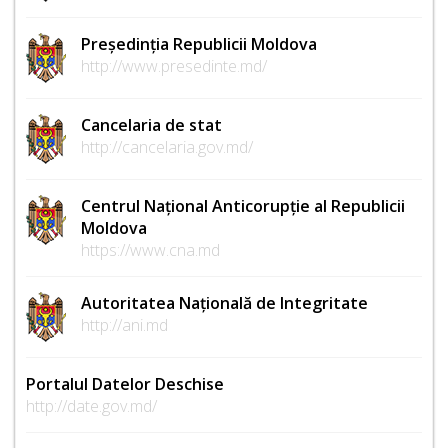
Președinția Republicii Moldova
http://www.presedinte.md/
Cancelaria de stat
http://cancelaria.gov.md/
Centrul Național Anticorupție al Republicii
Moldova
https://www.cna.md
Autoritatea Națională de Integritate
http://ani.md
Portalul Datelor Deschise
http://date.gov.md/