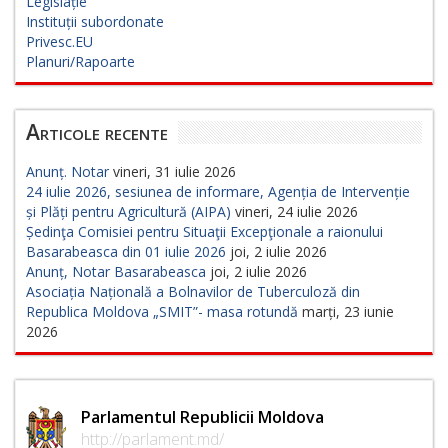
Legislație
Instituții subordonate
Privesc.EU
Planuri/Rapoarte
Articole recente
Anunț. Notar
vineri, 31 iulie 2026
24 iulie 2026, sesiunea de informare, Agenția de Intervenție
și Plăți pentru Agricultură (AIPA)
vineri, 24 iulie 2026
Ședinţa Comisiei pentru Situaţii Excepţionale a raionului
Basarabeasca din 01 iulie 2026
joi, 2 iulie 2026
Anunț, Notar Basarabeasca
joi, 2 iulie 2026
Asociația Națională a Bolnavilor de Tuberculoză din
Republica Moldova „SMIT”- masa rotundă
marți, 23 iunie
2026
Parlamentul Republicii Moldova
http://parlament.md/