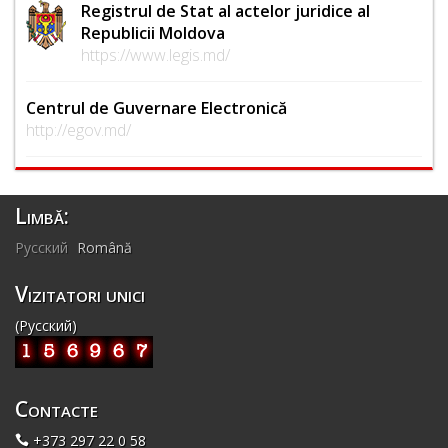
Registrul de Stat al actelor juridice al
Republicii Moldova
https://www.legis.md/
Centrul de Guvernare Electronică
http://egov.md/
Limbă:
Русский
Română
Vizitatori unici
(Русский)
Contacte
+373 297 22 0 58