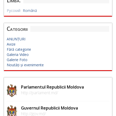
Limbă:
Русский
Română
Categorii
ANUNȚURI
Avize
Fără categorie
Galeria Video
Galerie Foto
Noutăți și evenimente
Parlamentul Republicii Moldova
http://parlament.md/
Guvernul Republicii Moldova
http://gov.md/