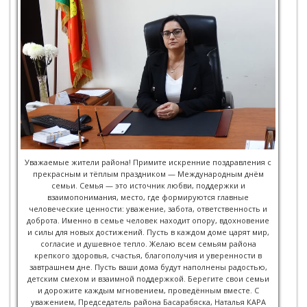
Уважаемые жители района! Примите искренние поздравления с
прекрасным и тёплым праздником — Международным днём
семьи. Семья — это источник любви, поддержки и
взаимопонимания, место, где формируются главные
человеческие ценности: уважение, забота, ответственность и
доброта. Именно в семье человек находит опору, вдохновение
и силы для новых достижений. Пусть в каждом доме царят мир,
согласие и душевное тепло. Желаю всем семьям района
крепкого здоровья, счастья, благополучия и уверенности в
завтрашнем дне. Пусть ваши дома будут наполнены радостью,
детским смехом и взаимной поддержкой. Берегите свои семьи
и дорожите каждым мгновением, проведённым вместе. С
уважением, Председатель района Басарабяска, Наталья КАРА