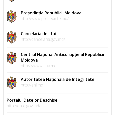
Președinția Republicii Moldova
http://www.presedinte.md/
Cancelaria de stat
http://cancelaria.gov.md/
Centrul Național Anticorupție al Republicii
Moldova
https://www.cna.md
Autoritatea Națională de Integritate
http://ani.md
Portalul Datelor Deschise
http://date.gov.md/