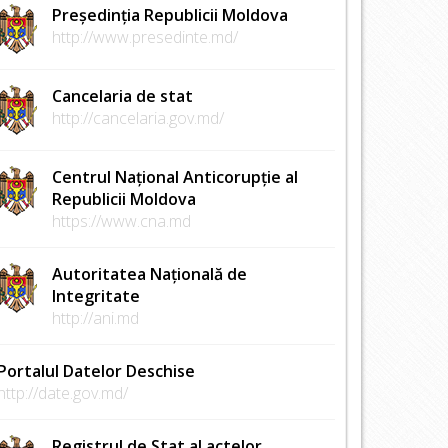
Președinția Republicii Moldova
http://www.presedinte.md/
Cancelaria de stat
http://cancelaria.gov.md/
Centrul Național Anticorupție al
Republicii Moldova
https://www.cna.md
Autoritatea Națională de
Integritate
http://ani.md
Portalul Datelor Deschise
http://date.gov.md/
Registrul de Stat al actelor