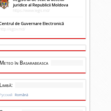
juridice al Republicii Moldova
https://www.legis.md/
Centrul de Guvernare Electronică
http://egov.md/
Meteo în Basarabeasca
Limbă:
Русский
Română