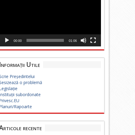
00:00
01:06
Informații Utile
Scrie Președintelui
Sesizează o problemă
Legislație
Instituții subordonate
Privesc.EU
Planuri/Rapoarte
Articole recente