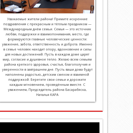
Уважаемые жители района! Примите искренние
поздравления с прекрасным и тёплым праздником —
Международным днём семьи. Семья — это источник
любви, поддержки и взаимопонимания, место, где
формируются главные человеческие ценности:
уважение, забота, ответственность и доброта. Именно
в семье человек находит опору, вдохновение и силы
для новых достижений. Пусть в каждом доме царят
мир, согласие и душевное тепло. Желаю всем семьям
района крепкого здоровья, счастья, благополучия и
уверенности в завтрашнем дне. Пусть ваши дома будут
наполнены радостью, детским смехом и взаимной
поддержкой. Берегите свои семьи и дорожите
каждым мгновением, проведённым вместе. С
уважением, Председатель района Басарабяска,
Наталья КАРА
Player
video