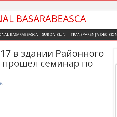
NAL BASARABEASCA
IONAL BASARABEASCA
SUBDIVIZIUNI
TRANSPARENȚA DECIZIO
017 в здании Районного
а прошел семинар по
ий
.