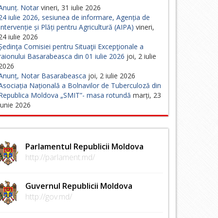
Anunț. Notar
vineri, 31 iulie 2026
24 iulie 2026, sesiunea de informare, Agenția de
Intervenție și Plăți pentru Agricultură (AIPA)
vineri,
24 iulie 2026
Ședinţa Comisiei pentru Situaţii Excepţionale a
raionului Basarabeasca din 01 iulie 2026
joi, 2 iulie
2026
Anunț, Notar Basarabeasca
joi, 2 iulie 2026
Asociația Națională a Bolnavilor de Tuberculoză din
Republica Moldova „SMIT”- masa rotundă
marți, 23
iunie 2026
Parlamentul Republicii Moldova
http://parlament.md/
Guvernul Republicii Moldova
http://gov.md/