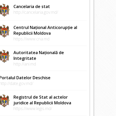
Cancelaria de stat
http://cancelaria.gov.md/
Centrul Național Anticorupție al
Republicii Moldova
https://www.cna.md
Autoritatea Națională de
Integritate
http://ani.md
Portalul Datelor Deschise
http://date.gov.md/
Registrul de Stat al actelor
juridice al Republicii Moldova
https://www.legis.md/