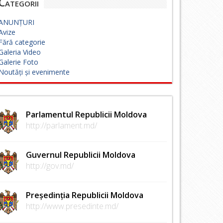
Categorii
ANUNȚURI
Avize
Fără categorie
Galeria Video
Galerie Foto
Noutăți și evenimente
Parlamentul Republicii Moldova
http://parlament.md/
Guvernul Republicii Moldova
http://gov.md/
Președinția Republicii Moldova
http://www.presedinte.md/