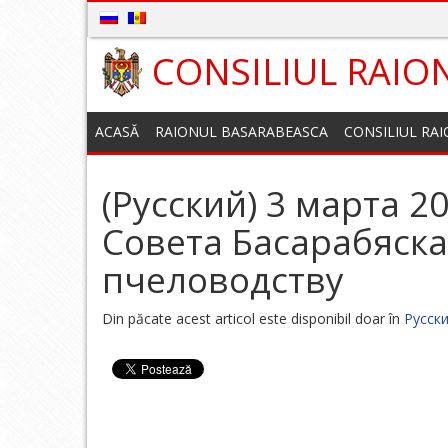
CONSILIUL RAIO
ACASĂ
RAIONUL BASARABEASCA
CONSILIUL RA
(Русский) 3 марта 2
Совета Басарабяск
пчеловодству
Din păcate acest articol este disponibil doar în
Русск