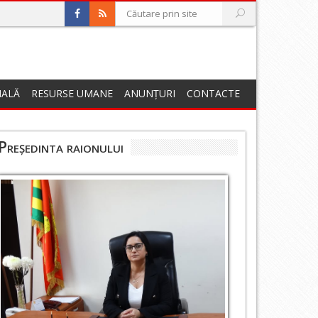
NALĂ
RESURSE UMANE
ANUNȚURI
CONTACTE
Președinta raionului