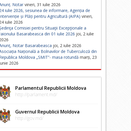
Anunț. Notar
vineri, 31 iulie 2026
24 iulie 2026, sesiunea de informare, Agenția de
Intervenție și Plăți pentru Agricultură (AIPA)
vineri,
24 iulie 2026
Ședinţa Comisiei pentru Situaţii Excepţionale a
raionului Basarabeasca din 01 iulie 2026
joi, 2 iulie
2026
Anunț, Notar Basarabeasca
joi, 2 iulie 2026
Asociația Națională a Bolnavilor de Tuberculoză din
Republica Moldova „SMIT”- masa rotundă
marți, 23
iunie 2026
Parlamentul Republicii Moldova
http://parlament.md/
Guvernul Republicii Moldova
http://gov.md/