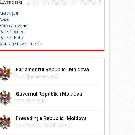
Categorii
ANUNȚURI
Avize
Fără categorie
Galeria Video
Galerie Foto
Noutăți și evenimente
Parlamentul Republicii Moldova
http://parlament.md/
Guvernul Republicii Moldova
http://gov.md/
Președinția Republicii Moldova
http://www.presedinte.md/