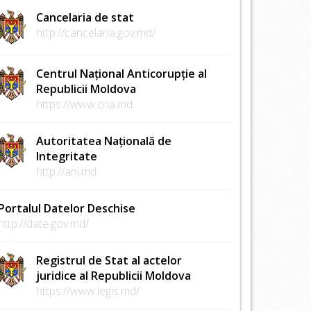
Cancelaria de stat
http://cancelaria.gov.md/
Centrul Național Anticorupție al
Republicii Moldova
https://www.cna.md
Autoritatea Națională de
Integritate
http://ani.md
Portalul Datelor Deschise
http://date.gov.md/
Registrul de Stat al actelor
juridice al Republicii Moldova
https://www.legis.md/