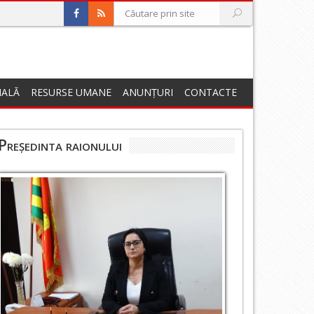
NALĂ
RESURSE UMANE
ANUNȚURI
CONTACTE
Președinta raionului