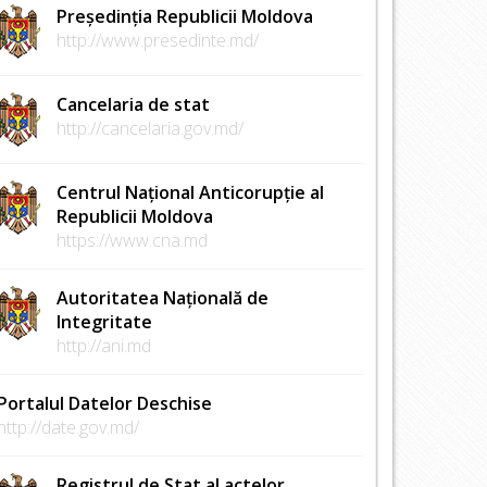
Președinția Republicii Moldova
http://www.presedinte.md/
Cancelaria de stat
http://cancelaria.gov.md/
Centrul Național Anticorupție al
Republicii Moldova
https://www.cna.md
Autoritatea Națională de
Integritate
http://ani.md
Portalul Datelor Deschise
http://date.gov.md/
Registrul de Stat al actelor