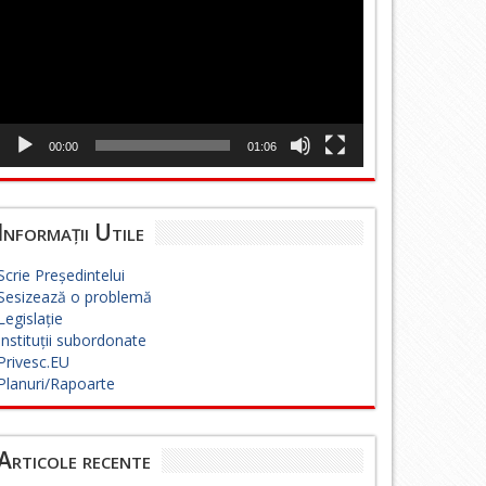
00:00
01:06
Informații Utile
Scrie Președintelui
Sesizează o problemă
Legislație
Instituții subordonate
Privesc.EU
Planuri/Rapoarte
Articole recente