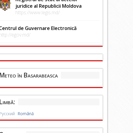
juridice al Republicii Moldova
https://www.legis.md/
Centrul de Guvernare Electronică
http://egov.md/
Meteo în Basarabeasca
Limbă:
Русский
Română