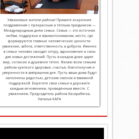
Уважаемые жители района! Примите искренние
поздравления с прекрасным и тёплым праздником —
Международным днём семьи. Семья — это источник
любви, поддержки и взаимопонимания, место, где
формируются главные человеческие ценности:
уважение, забота, ответственность и доброта. Именно
в семье человек находит опору, вдохновение и силы
для новых достижений. Пусть в каждом доме царят
мир, согласие и душевное тепло. Желаю всем семьям
района крепкого здоровья, счастья, благополучия и
уверенности в завтрашнем дне. Пусть ваши дома будут
наполнены радостью, детским смехом и взаимной
поддержкой. Берегите свои семьи и дорожите
каждым мгновением, проведённым вместе. С
уважением, Председатель района Басарабяска,
Наталья КАРА
Player
video