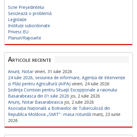
Scrie Președintelui
Sesizează o problemă
Legislație
Instituții subordonate
Privesc.EU
Planuri/Rapoarte
Articole recente
Anunț. Notar
vineri, 31 iulie 2026
24 iulie 2026, sesiunea de informare, Agenția de Intervenție
și Plăți pentru Agricultură (AIPA)
vineri, 24 iulie 2026
Ședinţa Comisiei pentru Situaţii Excepţionale a raionului
Basarabeasca din 01 iulie 2026
joi, 2 iulie 2026
Anunț, Notar Basarabeasca
joi, 2 iulie 2026
Asociația Națională a Bolnavilor de Tuberculoză din
Republica Moldova „SMIT”- masa rotundă
marți, 23 iunie
2026