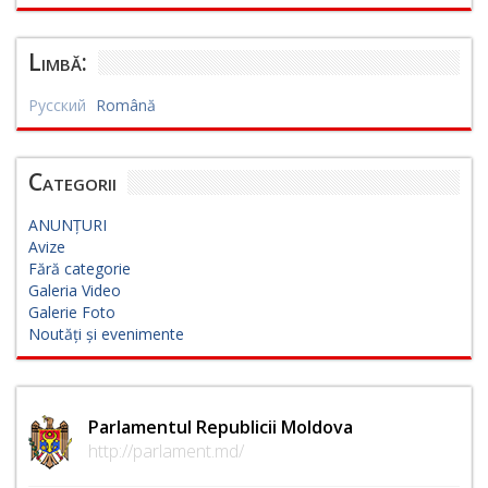
Limbă:
Русский
Română
Categorii
ANUNȚURI
Avize
Fără categorie
Galeria Video
Galerie Foto
Noutăți și evenimente
Parlamentul Republicii Moldova
http://parlament.md/