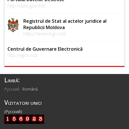
http://date.gov.md/
Registrul de Stat al actelor juridice al
Republicii Moldova
https://www.legis.md/
Centrul de Guvernare Electronică
http://egov.md/
Limbă:
Русский
Română
Vizitatori unici
(Русский)