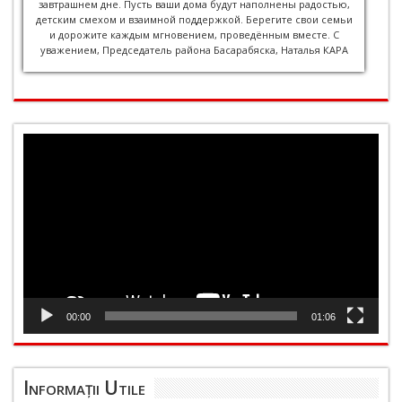
завтрашнем дне. Пусть ваши дома будут наполнены радостью,
детским смехом и взаимной поддержкой. Берегите свои семьи
и дорожите каждым мгновением, проведённым вместе. С
уважением, Председатель района Басарабяска, Наталья КАРА
Player
video
00:00
01:06
Informații Utile