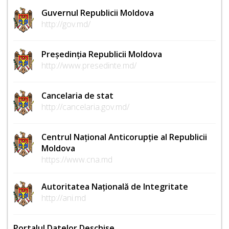
Guvernul Republicii Moldova
http://gov.md/
Președinția Republicii Moldova
http://www.presedinte.md/
Cancelaria de stat
http://cancelaria.gov.md/
Centrul Național Anticorupție al Republicii
Moldova
https://www.cna.md
Autoritatea Națională de Integritate
http://ani.md
Portalul Datelor Deschise