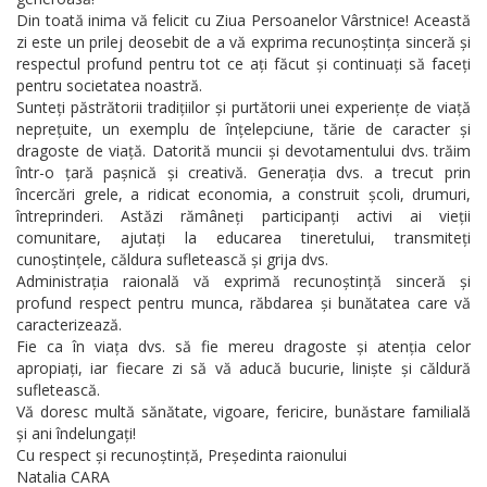
Din toată inima vă felicit cu Ziua Persoanelor Vârstnice! Această
zi este un prilej deosebit de a vă exprima recunoștința sinceră și
respectul profund pentru tot ce ați făcut și continuați să faceți
pentru societatea noastră.
Sunteți păstrătorii tradițiilor și purtătorii unei experiențe de viață
neprețuite, un exemplu de înțelepciune, tărie de caracter și
dragoste de viață. Datorită muncii și devotamentului dvs. trăim
într-o țară pașnică și creativă. Generația dvs. a trecut prin
încercări grele, a ridicat economia, a construit școli, drumuri,
întreprinderi. Astăzi rămâneți participanți activi ai vieții
comunitare, ajutați la educarea tineretului, transmiteți
cunoștințele, căldura sufletească și grija dvs.
Administrația raională vă exprimă recunoștință sinceră și
profund respect pentru munca, răbdarea și bunătatea care vă
caracterizează.
Fie ca în viața dvs. să fie mereu dragoste și atenția celor
apropiați, iar fiecare zi să vă aducă bucurie, liniște și căldură
sufletească.
Vă doresc multă sănătate, vigoare, fericire, bunăstare familială
și ani îndelungați!
Cu respect și recunoștință, Președinta raionului
Natalia CARA