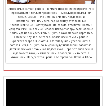
Уважаемые жители района! Примите искренние поздравления с
прекрасным и тёплым праздником — Международным днём
семьи. Семья — это источник любви, поддержки и
взаимопонимания, место, где формируются главные
человеческие ценности: уважение, забота, ответственность и
доброта. Именно в семье человек находит опору, вдохновение
и силы для новых достижений. Пусть в каждом доме царят мир,
согласие и душевное тепло. Желаю всем семьям района
крепкого здоровья, счастья, благополучия и уверенности в
завтрашнем дне. Пусть ваши дома будут наполнены радостью,
детским смехом и взаимной поддержкой. Берегите свои семьи
и дорожите каждым мгновением, проведённым вместе. С
уважением, Председатель района Басарабяска, Наталья КАРА
Player
video