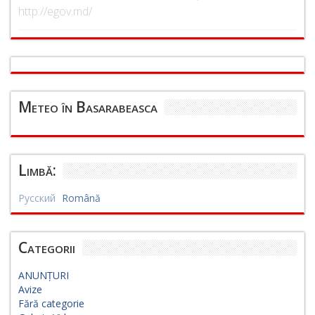
http://egov.md/
Meteo în Basarabeasca
Limbă:
Русский
Română
Categorii
ANUNȚURI
Avize
Fără categorie