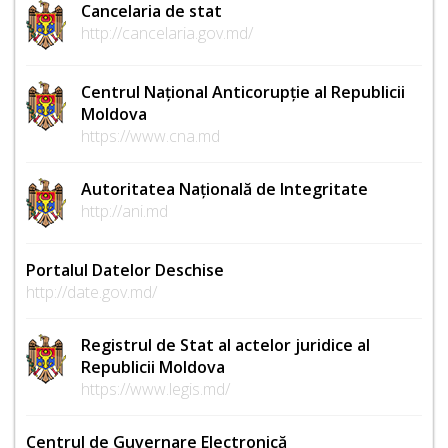
Cancelaria de stat
http://cancelaria.gov.md/
Centrul Național Anticorupție al Republicii
Moldova
https://www.cna.md
Autoritatea Națională de Integritate
http://ani.md
Portalul Datelor Deschise
http://date.gov.md/
Registrul de Stat al actelor juridice al
Republicii Moldova
https://www.legis.md/
Centrul de Guvernare Electronică