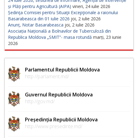
24 iulie 2026, sesiunea de informare, Agenția de Intervenție
și Plăți pentru Agricultură (AIPA)
vineri, 24 iulie 2026
Ședinţa Comisiei pentru Situaţii Excepţionale a raionului
Basarabeasca din 01 iulie 2026
joi, 2 iulie 2026
Anunț, Notar Basarabeasca
joi, 2 iulie 2026
Asociația Națională a Bolnavilor de Tuberculoză din
Republica Moldova „SMIT”- masa rotundă
marți, 23 iunie
2026
Parlamentul Republicii Moldova
http://parlament.md/
Guvernul Republicii Moldova
http://gov.md/
Președinția Republicii Moldova
http://www.presedinte.md/