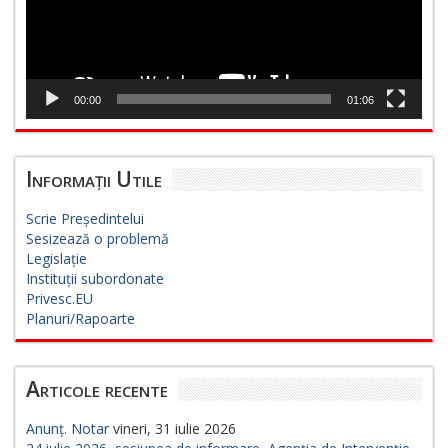
00:00
01:06
Informații Utile
Scrie Președintelui
Sesizează o problemă
Legislație
Instituții subordonate
Privesc.EU
Planuri/Rapoarte
Articole recente
Anunț. Notar
vineri, 31 iulie 2026