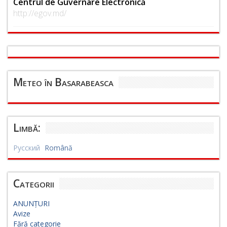
Centrul de Guvernare Electronică
http://egov.md/
Meteo în Basarabeasca
Limbă:
Русский
Română
Categorii
ANUNȚURI
Avize
Fără categorie