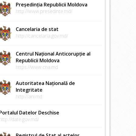
Președinția Republicii Moldova
http://www.presedinte.md/
Cancelaria de stat
http://cancelaria.gov.md/
Centrul Național Anticorupție al
Republicii Moldova
https://www.cna.md
Autoritatea Națională de
Integritate
http://ani.md
Portalul Datelor Deschise
http://date.gov.md/
Registrul de Stat al actelor