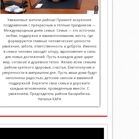
Уважаемые жители района! Примите искренние
поздравления с прекрасным и тёплым праздником —
Международным днём семьи. Семья — это источник
любви, поддержки и взаимопонимания, место, где
формируются главные человеческие ценности:
уважение, забота, ответственность и доброта. Именно
в семье человек находит опору, вдохновение и силы
для новых достижений. Пусть в каждом доме царят
мир, согласие и душевное тепло. Желаю всем семьям
района крепкого здоровья, счастья, благополучия и
уверенности в завтрашнем дне. Пусть ваши дома будут
наполнены радостью, детским смехом и взаимной
поддержкой. Берегите свои семьи и дорожите
каждым мгновением, проведённым вместе. С
уважением, Председатель района Басарабяска,
Наталья КАРА
Player
video