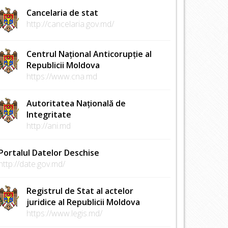
Cancelaria de stat
http://cancelaria.gov.md/
Centrul Național Anticorupție al
Republicii Moldova
https://www.cna.md
Autoritatea Națională de
Integritate
http://ani.md
Portalul Datelor Deschise
http://date.gov.md/
Registrul de Stat al actelor
juridice al Republicii Moldova
https://www.legis.md/