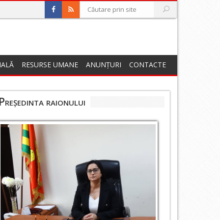
NALĂ
RESURSE UMANE
ANUNȚURI
CONTACTE
Președinta raionului