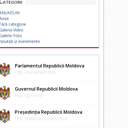
Categorii
ANUNȚURI
Avize
Fără categorie
Galeria Video
Galerie Foto
Noutăți și evenimente
Parlamentul Republicii Moldova
http://parlament.md/
Guvernul Republicii Moldova
http://gov.md/
Președinția Republicii Moldova
http://www.presedinte.md/