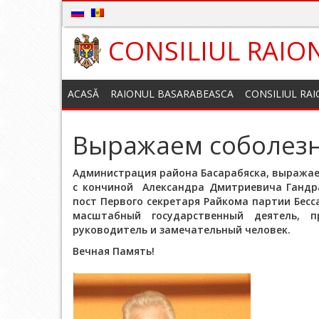
CONSILIUL RAIO
ACASĂ
RAIONUL BASARABEASCA
CONSILIUL RA
Выражаем соболез
Администрация района Басарабяска, выражае
с кончиной Александра Дмитриевича Гандр
пост Первого секретаря Райкома партии Бесс
масштабный государственный деятель, п
руководитель и замечательный человек.
Вечная Память!