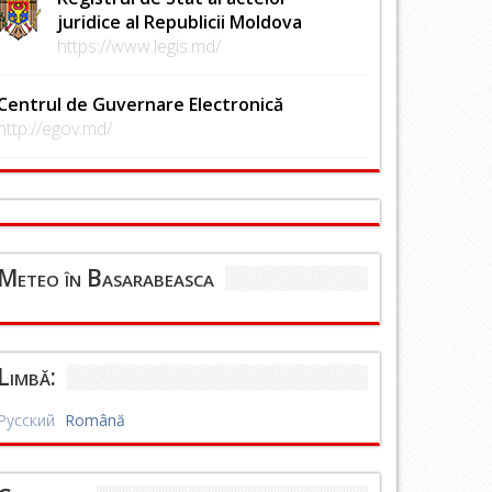
juridice al Republicii Moldova
https://www.legis.md/
Centrul de Guvernare Electronică
http://egov.md/
Meteo în Basarabeasca
Limbă:
Русский
Română