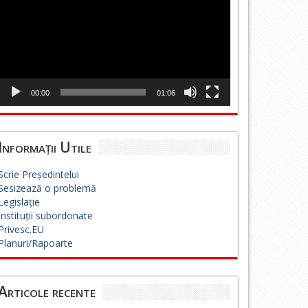
00:00
01:06
Informații Utile
Scrie Președintelui
Sesizează o problemă
Legislație
Instituții subordonate
Privesc.EU
Planuri/Rapoarte
Articole recente