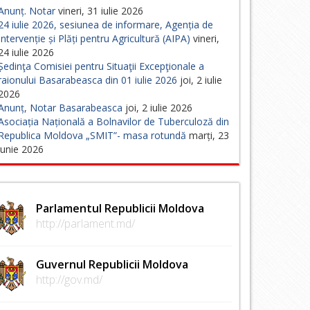
Anunț. Notar
vineri, 31 iulie 2026
24 iulie 2026, sesiunea de informare, Agenția de
Intervenție și Plăți pentru Agricultură (AIPA)
vineri,
24 iulie 2026
Ședinţa Comisiei pentru Situaţii Excepţionale a
raionului Basarabeasca din 01 iulie 2026
joi, 2 iulie
2026
Anunț, Notar Basarabeasca
joi, 2 iulie 2026
Asociația Națională a Bolnavilor de Tuberculoză din
Republica Moldova „SMIT”- masa rotundă
marți, 23
iunie 2026
Parlamentul Republicii Moldova
http://parlament.md/
Guvernul Republicii Moldova
http://gov.md/