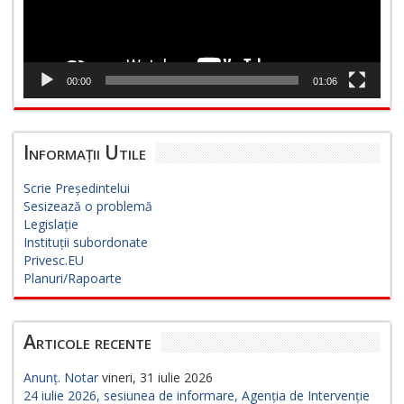
00:00
01:06
Informații Utile
Scrie Președintelui
Sesizează o problemă
Legislație
Instituții subordonate
Privesc.EU
Planuri/Rapoarte
Articole recente
Anunț. Notar
vineri, 31 iulie 2026
24 iulie 2026, sesiunea de informare, Agenția de Intervenție