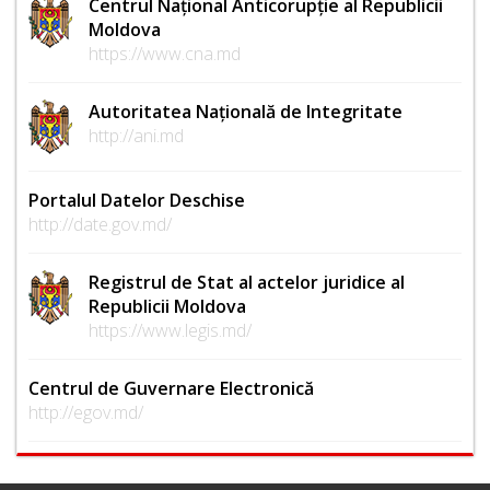
Centrul Național Anticorupție al Republicii
Moldova
https://www.cna.md
Autoritatea Națională de Integritate
http://ani.md
Portalul Datelor Deschise
http://date.gov.md/
Registrul de Stat al actelor juridice al
Republicii Moldova
https://www.legis.md/
Centrul de Guvernare Electronică
http://egov.md/