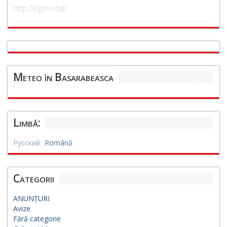
http://egov.md/
Meteo în Basarabeasca
Limbă:
Русский
Română
Categorii
ANUNȚURI
Avize
Fără categorie