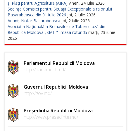
și Plăți pentru Agricultură (AIPA)
vineri, 24 iulie 2026
Ședinţa Comisiei pentru Situaţii Excepţionale a raionului
Basarabeasca din 01 iulie 2026
joi, 2 iulie 2026
Anunț, Notar Basarabeasca
joi, 2 iulie 2026
Asociația Națională a Bolnavilor de Tuberculoză din
Republica Moldova „SMIT”- masa rotundă
marți, 23 iunie
2026
Parlamentul Republicii Moldova
http://parlament.md/
Guvernul Republicii Moldova
http://gov.md/
Președinția Republicii Moldova
http://www.presedinte.md/