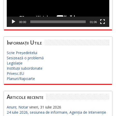
00:00
01:06
Informații Utile
Scrie Președintelui
Sesizează o problemă
Legislație
Instituții subordonate
Privesc.EU
Planuri/Rapoarte
Articole recente
Anunț. Notar
vineri, 31 iulie 2026
24 iulie 2026, sesiunea de informare, Agenția de Intervenție