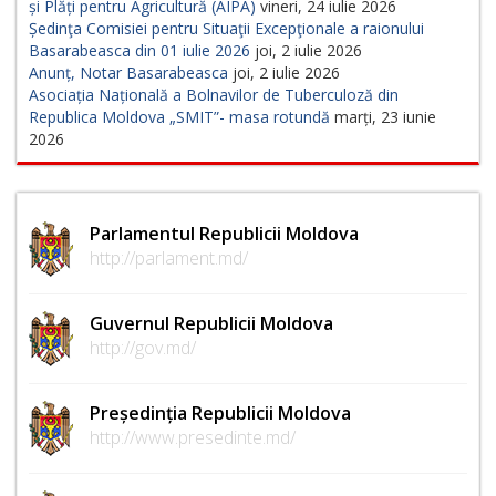
și Plăți pentru Agricultură (AIPA)
vineri, 24 iulie 2026
Ședinţa Comisiei pentru Situaţii Excepţionale a raionului
Basarabeasca din 01 iulie 2026
joi, 2 iulie 2026
Anunț, Notar Basarabeasca
joi, 2 iulie 2026
Asociația Națională a Bolnavilor de Tuberculoză din
Republica Moldova „SMIT”- masa rotundă
marți, 23 iunie
2026
Parlamentul Republicii Moldova
http://parlament.md/
Guvernul Republicii Moldova
http://gov.md/
Președinția Republicii Moldova
http://www.presedinte.md/