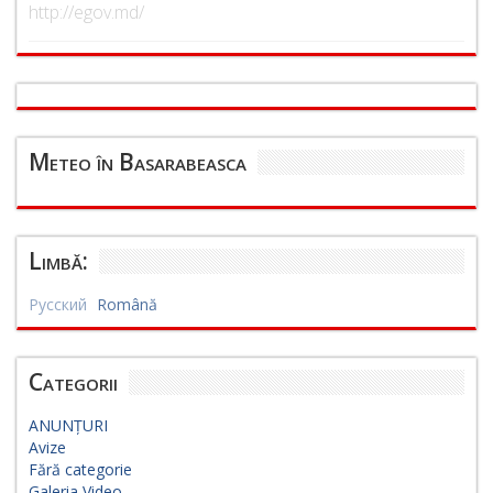
http://egov.md/
Meteo în Basarabeasca
Limbă:
Русский
Română
Categorii
ANUNȚURI
Avize
Fără categorie
Galeria Video