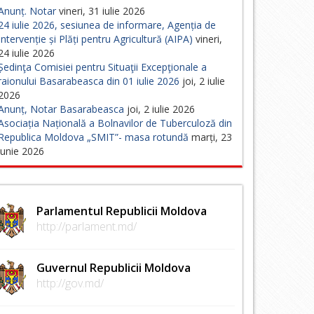
Anunț. Notar
vineri, 31 iulie 2026
24 iulie 2026, sesiunea de informare, Agenția de
Intervenție și Plăți pentru Agricultură (AIPA)
vineri,
24 iulie 2026
Ședinţa Comisiei pentru Situaţii Excepţionale a
raionului Basarabeasca din 01 iulie 2026
joi, 2 iulie
2026
Anunț, Notar Basarabeasca
joi, 2 iulie 2026
Asociația Națională a Bolnavilor de Tuberculoză din
Republica Moldova „SMIT”- masa rotundă
marți, 23
iunie 2026
Parlamentul Republicii Moldova
http://parlament.md/
Guvernul Republicii Moldova
http://gov.md/