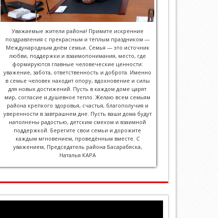
Уважаемые жители района! Примите искренние
поздравления с прекрасным и тёплым праздником —
Международным днём семьи. Семья — это источник
любви, поддержки и взаимопонимания, место, где
формируются главные человеческие ценности:
уважение, забота, ответственность и доброта. Именно
в семье человек находит опору, вдохновение и силы
для новых достижений. Пусть в каждом доме царят
мир, согласие и душевное тепло. Желаю всем семьям
района крепкого здоровья, счастья, благополучия и
уверенности в завтрашнем дне. Пусть ваши дома будут
наполнены радостью, детским смехом и взаимной
поддержкой. Берегите свои семьи и дорожите
каждым мгновением, проведённым вместе. С
уважением, Председатель района Басарабяска,
Наталья КАРА
Player
video