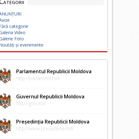
Categorii
ANUNȚURI
Avize
Fără categorie
Galeria Video
Galerie Foto
Noutăți și evenimente
Parlamentul Republicii Moldova
http://parlament.md/
Guvernul Republicii Moldova
http://gov.md/
Președinția Republicii Moldova
http://www.presedinte.md/