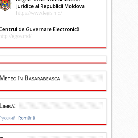
juridice al Republicii Moldova
https://www.legis.md/
Centrul de Guvernare Electronică
http://egov.md/
Meteo în Basarabeasca
Limbă:
Русский
Română