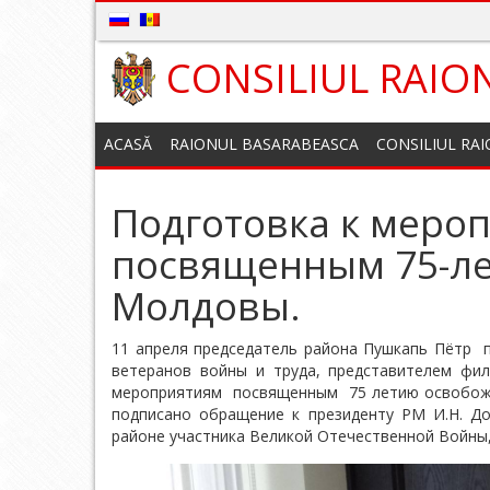
CONSILIUL RAIO
ACASĂ
RAIONUL BASARABEASCA
CONSILIUL RA
Подготовка к меро
посвященным 75-л
Молдовы.
11 апреля председатель района Пушкапь Пётр п
ветеранов войны и труда, представителем фи
мероприятиям посвященным 75 летию освобожд
подписано обращение к президенту РМ И.Н. 
районе участника Великой Отечественной Войны,