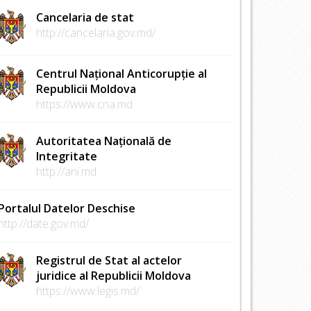
Cancelaria de stat
http://cancelaria.gov.md/
Centrul Național Anticorupție al
Republicii Moldova
https://www.cna.md
Autoritatea Națională de
Integritate
http://ani.md
Portalul Datelor Deschise
http://date.gov.md/
Registrul de Stat al actelor
juridice al Republicii Moldova
https://www.legis.md/