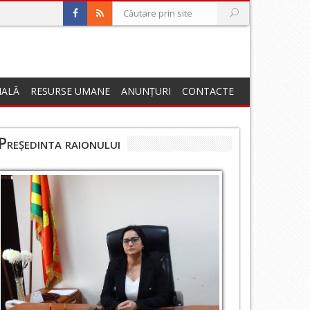
NALĂ
RESURSE UMANE
ANUNȚURI
CONTACTE
Președinta raionului