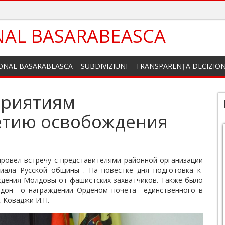
NAL BASARABEASCA
IONAL BASARABEASCA
SUBDIVIZIUNI
TRANSPARENȚA DECIZIO
приятиям
етию освобождения
ровел встречу с представителями районной организации
лиала Русской общины . На повестке дня подготовка к
ения Молдовы от фашистских захватчиков. Также было
Додон о награждении Орденом почёта единственного в
 Коваджи И.П.