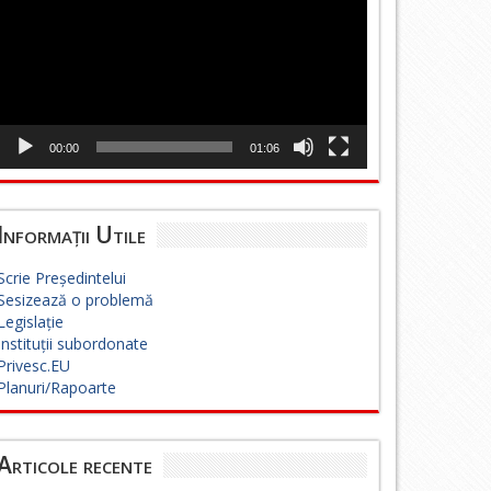
00:00
01:06
Informații Utile
Scrie Președintelui
Sesizează o problemă
Legislație
Instituții subordonate
Privesc.EU
Planuri/Rapoarte
Articole recente