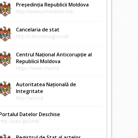
Președinția Republicii Moldova
http://www.presedinte.md/
Cancelaria de stat
http://cancelaria.gov.md/
Centrul Național Anticorupție al
Republicii Moldova
https://www.cna.md
Autoritatea Națională de
Integritate
http://ani.md
Portalul Datelor Deschise
http://date.gov.md/
Registrul de Stat al actelor