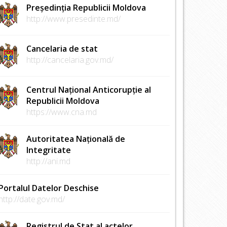
Președinția Republicii Moldova
http://www.presedinte.md/
Cancelaria de stat
http://cancelaria.gov.md/
Centrul Național Anticorupție al
Republicii Moldova
https://www.cna.md
Autoritatea Națională de
Integritate
http://ani.md
Portalul Datelor Deschise
http://date.gov.md/
Registrul de Stat al actelor