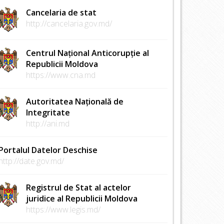
Cancelaria de stat
http://cancelaria.gov.md/
Centrul Național Anticorupție al
Republicii Moldova
https://www.cna.md
Autoritatea Națională de
Integritate
http://ani.md
Portalul Datelor Deschise
http://date.gov.md/
Registrul de Stat al actelor
juridice al Republicii Moldova
https://www.legis.md/