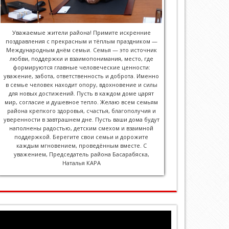
Уважаемые жители района! Примите искренние
поздравления с прекрасным и тёплым праздником —
Международным днём семьи. Семья — это источник
любви, поддержки и взаимопонимания, место, где
формируются главные человеческие ценности:
уважение, забота, ответственность и доброта. Именно
в семье человек находит опору, вдохновение и силы
для новых достижений. Пусть в каждом доме царят
мир, согласие и душевное тепло. Желаю всем семьям
района крепкого здоровья, счастья, благополучия и
уверенности в завтрашнем дне. Пусть ваши дома будут
наполнены радостью, детским смехом и взаимной
поддержкой. Берегите свои семьи и дорожите
каждым мгновением, проведённым вместе. С
уважением, Председатель района Басарабяска,
Наталья КАРА
Player
video