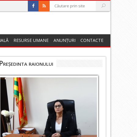
NALĂ
RESURSE UMANE
ANUNȚURI
CONTACTE
Președinta raionului