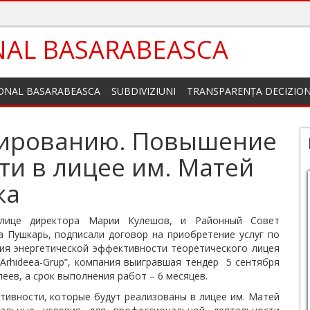
NAL BASARABEASCA
IONAL BASARABEASCA
SUBDIVIZIUNI
TRANSPARENȚA DECIZIO
тированию. Повышение
ти в лицее им. Матей
ка
 лице директора Марии Кулешов, и Районный Совет
а Пушкарь, подписали договор на приобретение услуг по
ия энергетической эффективности теоретического лицея
Arhideea-Grup”, компания выигравшая тендер 5 сентября
леев, а срок выполнения работ – 6 месяцев.
ивности, которые будут реализованы в лицее им. Матей