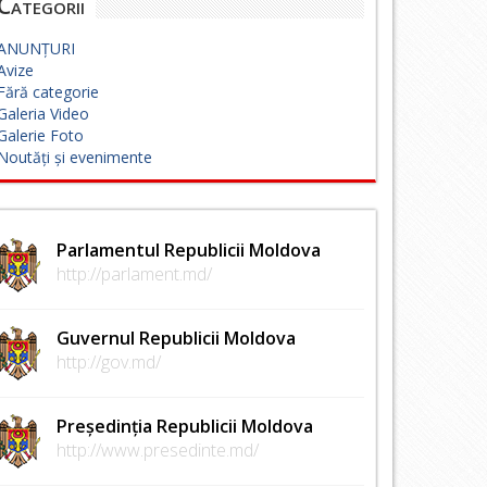
Categorii
ANUNȚURI
Avize
Fără categorie
Galeria Video
Galerie Foto
Noutăți și evenimente
Parlamentul Republicii Moldova
http://parlament.md/
Guvernul Republicii Moldova
http://gov.md/
Președinția Republicii Moldova
http://www.presedinte.md/