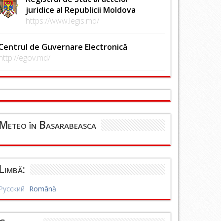
juridice al Republicii Moldova
https://www.legis.md/
Centrul de Guvernare Electronică
http://egov.md/
Meteo în Basarabeasca
Limbă:
Русский
Română