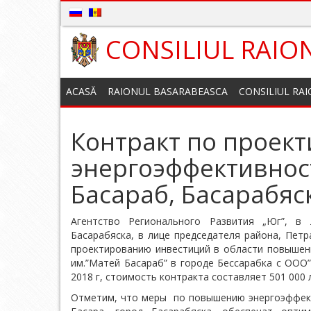
CONSILIUL RAIO
ACASĂ
RAIONUL BASARABEASCA
CONSILIUL RA
Контракт по проек
энергоэффективнос
Басараб, Басарабяс
Агентство Регионального Развития „Юг”, в
Басарабяска, в лице председателя района, Петр
проектированию инвестиций в области повышен
им.”Матей Басараб” в городе Бессарабка с ООО”
2018 г, стоимость контракта составляет 501 000 
Отметим, что меры по повышению энергоэффект