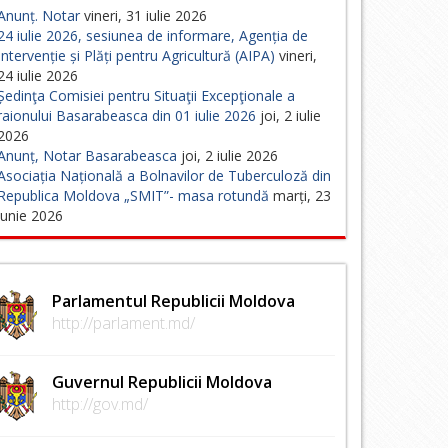
Anunț. Notar
vineri, 31 iulie 2026
24 iulie 2026, sesiunea de informare, Agenția de
Intervenție și Plăți pentru Agricultură (AIPA)
vineri,
24 iulie 2026
Ședinţa Comisiei pentru Situaţii Excepţionale a
raionului Basarabeasca din 01 iulie 2026
joi, 2 iulie
2026
Anunț, Notar Basarabeasca
joi, 2 iulie 2026
Asociația Națională a Bolnavilor de Tuberculoză din
Republica Moldova „SMIT”- masa rotundă
marți, 23
iunie 2026
Parlamentul Republicii Moldova
http://parlament.md/
Guvernul Republicii Moldova
http://gov.md/