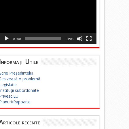
00:00
01:06
Informații Utile
Scrie Președintelui
Sesizează o problemă
Legislație
Instituții subordonate
Privesc.EU
Planuri/Rapoarte
Articole recente