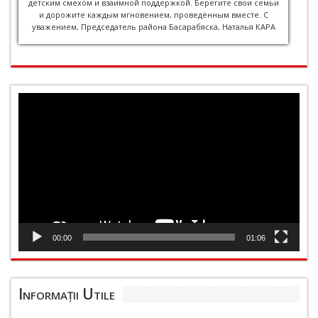
детским смехом и взаимной поддержкой. Берегите свои семьи
и дорожите каждым мгновением, проведённым вместе. С
уважением, Председатель района Басарабяска, Наталья КАРА
Player
video
00:00
01:06
Informații Utile