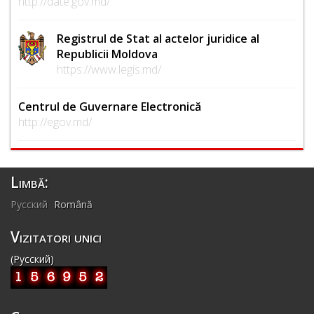
http://date.gov.md/
Registrul de Stat al actelor juridice al
Republicii Moldova
https://www.legis.md/
Centrul de Guvernare Electronică
http://egov.md/
Limbă:
Русский
Română
Vizitatori unici
(Русский)