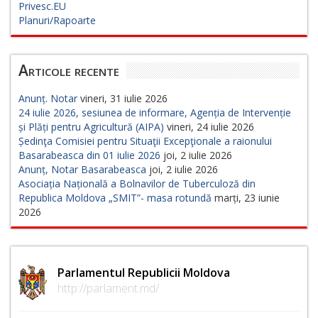
Privesc.EU
Planuri/Rapoarte
Articole recente
Anunț. Notar
vineri, 31 iulie 2026
24 iulie 2026, sesiunea de informare, Agenția de Intervenție
și Plăți pentru Agricultură (AIPA)
vineri, 24 iulie 2026
Ședinţa Comisiei pentru Situaţii Excepţionale a raionului
Basarabeasca din 01 iulie 2026
joi, 2 iulie 2026
Anunț, Notar Basarabeasca
joi, 2 iulie 2026
Asociația Națională a Bolnavilor de Tuberculoză din
Republica Moldova „SMIT”- masa rotundă
marți, 23 iunie
2026
Parlamentul Republicii Moldova
http://parlament.md/