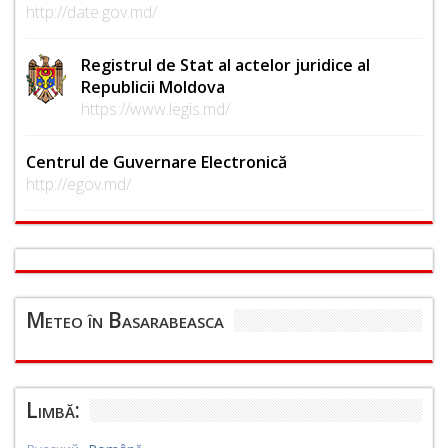
http://date.gov.md/
Registrul de Stat al actelor juridice al
Republicii Moldova
https://www.legis.md/
Centrul de Guvernare Electronică
http://egov.md/
Meteo în Basarabeasca
Limbă: