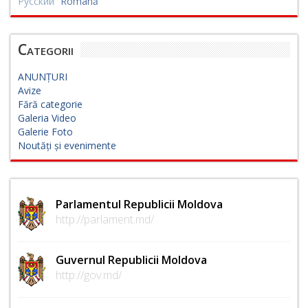
Русский
Română
Categorii
ANUNȚURI
Avize
Fără categorie
Galeria Video
Galerie Foto
Noutăți și evenimente
Parlamentul Republicii Moldova
http://parlament.md/
Guvernul Republicii Moldova
http://gov.md/