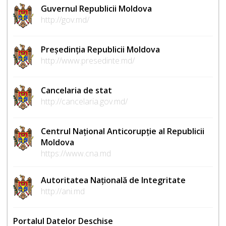
Guvernul Republicii Moldova
http://gov.md/
Președinția Republicii Moldova
http://www.presedinte.md/
Cancelaria de stat
http://cancelaria.gov.md/
Centrul Național Anticorupție al Republicii
Moldova
https://www.cna.md
Autoritatea Națională de Integritate
http://ani.md
Portalul Datelor Deschise