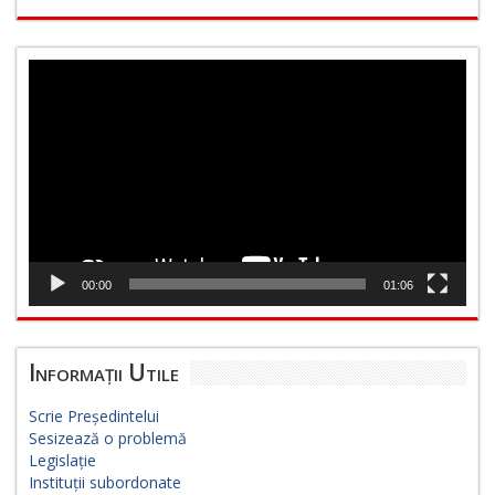
Player
video
00:00
01:06
Informații Utile
Scrie Președintelui
Sesizează o problemă
Legislație
Instituții subordonate