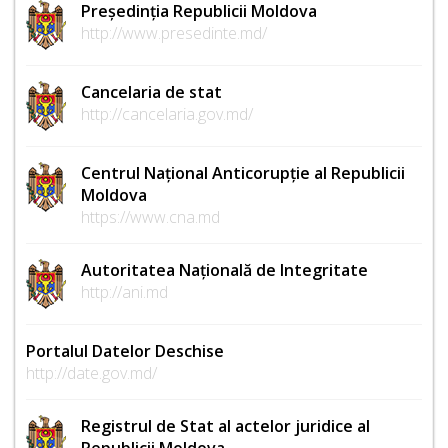
Președinția Republicii Moldova
http://www.presedinte.md/
Cancelaria de stat
http://cancelaria.gov.md/
Centrul Național Anticorupție al Republicii
Moldova
https://www.cna.md
Autoritatea Națională de Integritate
http://ani.md
Portalul Datelor Deschise
http://date.gov.md/
Registrul de Stat al actelor juridice al
Republicii Moldova