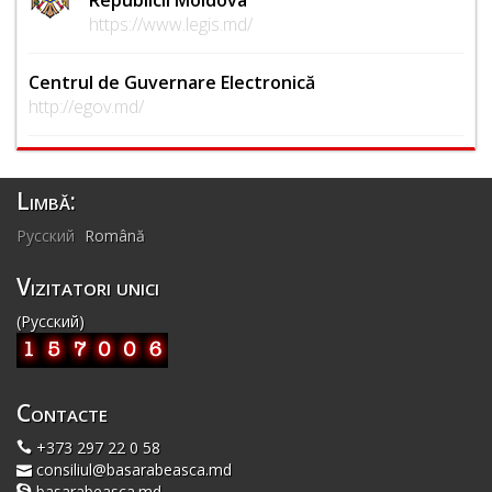
https://www.legis.md/
Centrul de Guvernare Electronică
http://egov.md/
Limbă:
Русский
Română
Vizitatori unici
(Русский)
Contacte
+373 297 22 0 58
consiliul@basarabeasca.md
basarabeasca.md