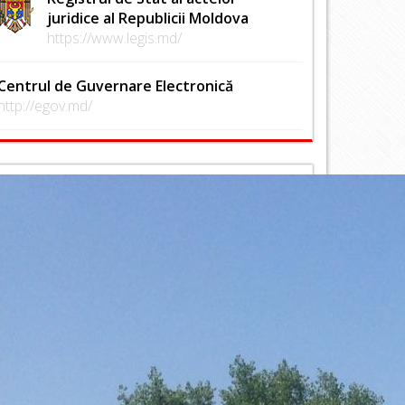
juridice al Republicii Moldova
https://www.legis.md/
Centrul de Guvernare Electronică
http://egov.md/