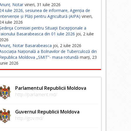
Anunț. Notar
vineri, 31 iulie 2026
24 iulie 2026, sesiunea de informare, Agenția de
Intervenție și Plăți pentru Agricultură (AIPA)
vineri,
24 iulie 2026
Ședinţa Comisiei pentru Situaţii Excepţionale a
raionului Basarabeasca din 01 iulie 2026
joi, 2 iulie
2026
Anunț, Notar Basarabeasca
joi, 2 iulie 2026
Asociația Națională a Bolnavilor de Tuberculoză din
Republica Moldova „SMIT”- masa rotundă
marți, 23
iunie 2026
Parlamentul Republicii Moldova
http://parlament.md/
Guvernul Republicii Moldova
http://gov.md/