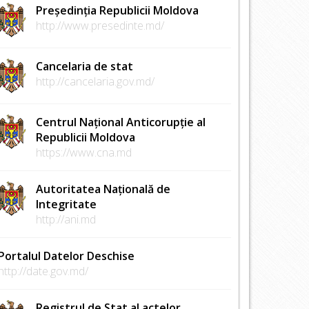
Președinția Republicii Moldova
http://www.presedinte.md/
Cancelaria de stat
http://cancelaria.gov.md/
Centrul Național Anticorupție al
Republicii Moldova
https://www.cna.md
Autoritatea Națională de
Integritate
http://ani.md
Portalul Datelor Deschise
http://date.gov.md/
Registrul de Stat al actelor