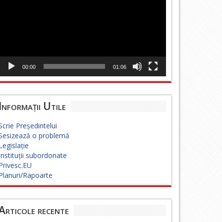
00:00
01:06
Informații Utile
Scrie Președintelui
Sesizează o problemă
Legislație
Instituții subordonate
Privesc.EU
Planuri/Rapoarte
Articole recente