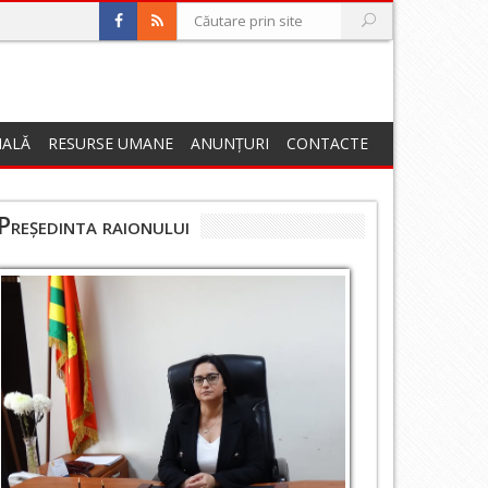
NALĂ
RESURSE UMANE
ANUNȚURI
CONTACTE
Președinta raionului