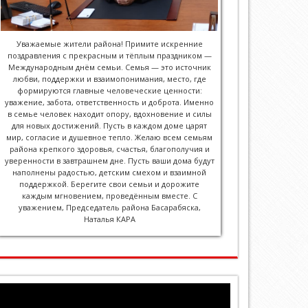
Уважаемые жители района! Примите искренние
поздравления с прекрасным и тёплым праздником —
Международным днём семьи. Семья — это источник
любви, поддержки и взаимопонимания, место, где
формируются главные человеческие ценности:
уважение, забота, ответственность и доброта. Именно
в семье человек находит опору, вдохновение и силы
для новых достижений. Пусть в каждом доме царят
мир, согласие и душевное тепло. Желаю всем семьям
района крепкого здоровья, счастья, благополучия и
уверенности в завтрашнем дне. Пусть ваши дома будут
наполнены радостью, детским смехом и взаимной
поддержкой. Берегите свои семьи и дорожите
каждым мгновением, проведённым вместе. С
уважением, Председатель района Басарабяска,
Наталья КАРА
Player
video