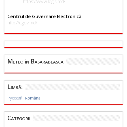
https://www.legis.md/
Centrul de Guvernare Electronică
http://egov.md/
Meteo în Basarabeasca
Limbă:
Русский
Română
Categorii