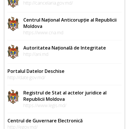
http://cancelaria.gov.md/
Centrul Național Anticorupție al Republicii
Moldova
https://www.cna.md
Autoritatea Națională de Integritate
http://ani.md
Portalul Datelor Deschise
http://date.gov.md/
Registrul de Stat al actelor juridice al
Republicii Moldova
https://www.legis.md/
Centrul de Guvernare Electronică
http://egov.md/