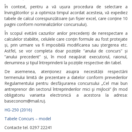
În context, pentru a vă ușura procedura de selectare a
învingătorilor și a optimiza timpul acordat acesteia, vă expediez
tabele de calcul corespunzătoare (un fișier excel, care conține 10
pagini conform nominalizărilor concursului).
În scopul evitării cazurilor anilor precedenți de nerespectare a
calculelor stabilite, celulele care conțin formule au fost protejate
și, prin urmare va fi imposibilă modificarea sau ștergerea etc.
Astfel, se vor completa doar pozițiile ”anului de concurs” și
”anului precedent” și, în mod neapărat executorul, raionul,
denumirea și tipul întreprinderii la pozițiile respective din tabel.
De asemenea, atenționez asupra necesității respectării
termenului limită de prezentare a datelor conform prevederilor
Regulamentului pentru desfăşurarea concursului „Cel mai bun
antreprenor din sectorul întreprinderilor mici şi mijlocii” (în mod
obligatoriu varianta electronică a acestora la adresa:
baseconom@mail.ru
).
HG-250 (2016)
Tabele Concurs – model
Contacte tel. 0297 22241