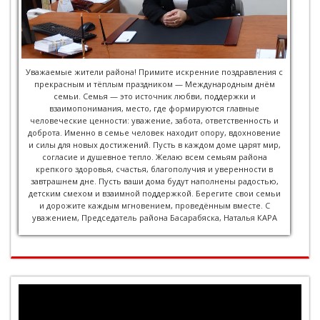
Уважаемые жители района! Примите искренние поздравления с
прекрасным и тёплым праздником — Международным днём
семьи. Семья — это источник любви, поддержки и
взаимопонимания, место, где формируются главные
человеческие ценности: уважение, забота, ответственность и
доброта. Именно в семье человек находит опору, вдохновение
и силы для новых достижений. Пусть в каждом доме царят мир,
согласие и душевное тепло. Желаю всем семьям района
крепкого здоровья, счастья, благополучия и уверенности в
завтрашнем дне. Пусть ваши дома будут наполнены радостью,
детским смехом и взаимной поддержкой. Берегите свои семьи
и дорожите каждым мгновением, проведённым вместе. С
уважением, Председатель района Басарабяска, Наталья КАРА
Player
video