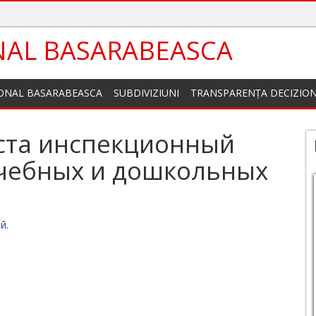
NAL BASARABEASCA
IONAL BASARABEASCA
SUBDIVIZIUNI
TRANSPARENȚA DECIZIO
густа инспекционный
чебных и дошкольных
ий
.