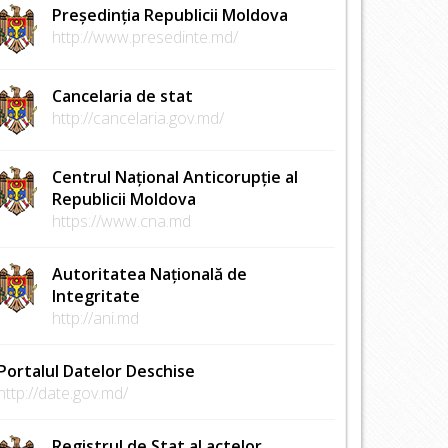
Președinția Republicii Moldova
http://www.presedinte.md/
Cancelaria de stat
http://cancelaria.gov.md/
Centrul Național Anticorupție al
Republicii Moldova
https://www.cna.md
Autoritatea Națională de
Integritate
http://ani.md
Portalul Datelor Deschise
http://date.gov.md/
Registrul de Stat al actelor