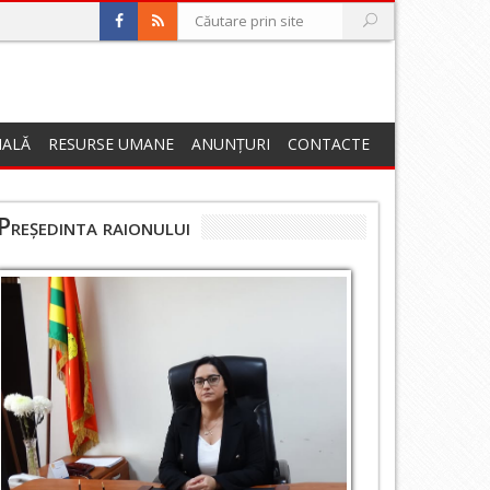
NALĂ
RESURSE UMANE
ANUNȚURI
CONTACTE
Președinta raionului