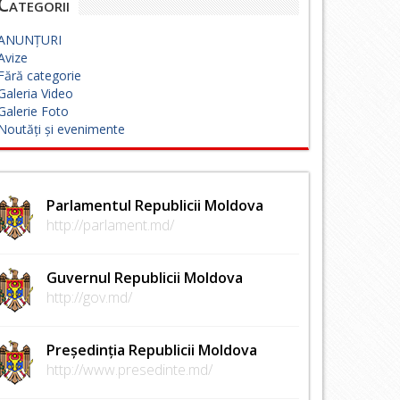
Categorii
ANUNȚURI
Avize
Fără categorie
Galeria Video
Galerie Foto
Noutăți și evenimente
Parlamentul Republicii Moldova
http://parlament.md/
Guvernul Republicii Moldova
http://gov.md/
Președinția Republicii Moldova
http://www.presedinte.md/