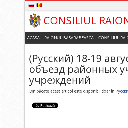
CONSILIUL RAIO
ACASĂ
RAIONUL BASARABEASCA
CONSILIUL RA
(Русский) 18-19 ав
объезд районных у
учреждений
Din păcate acest articol este disponibil doar în
Русск