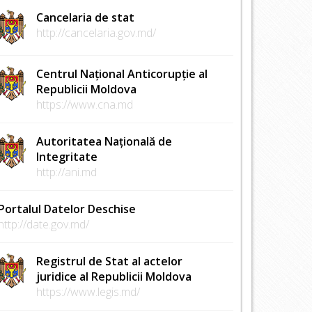
Cancelaria de stat
http://cancelaria.gov.md/
Centrul Național Anticorupție al
Republicii Moldova
https://www.cna.md
Autoritatea Națională de
Integritate
http://ani.md
Portalul Datelor Deschise
http://date.gov.md/
Registrul de Stat al actelor
juridice al Republicii Moldova
https://www.legis.md/