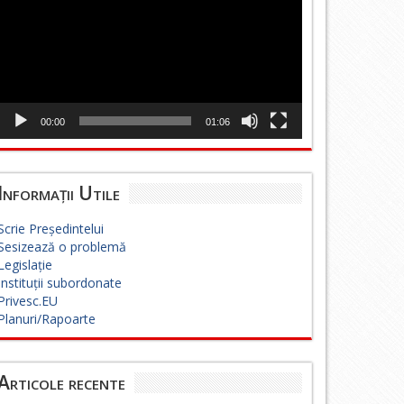
00:00
01:06
Informații Utile
Scrie Președintelui
Sesizează o problemă
Legislație
Instituții subordonate
Privesc.EU
Planuri/Rapoarte
Articole recente