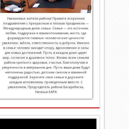
Уважаемые жители района! Примите искренние
поздравления с прекрасным и тёплым праздником —
Международным днём семьи. Семья — это источник
любви, поддержки и взаимопонимания, место, где
формируются главные человеческие ценности:
уважение, забота, ответственность и доброта. Именно
в семье человек находит опору, вдохновение и силы
для новых достижений. Пусть в каждом доме царят
мир, согласие и душевное тепло. Желаю всем семьям
района крепкого здоровья, счастья, благополучия и
уверенности в завтрашнем дне. Пусть ваши дома будут
наполнены радостью, детским смехом и взаимной
поддержкой. Берегите свои семьи и дорожите
каждым мгновением, проведённым вместе. С
уважением, Председатель района Басарабяска,
Наталья КАРА
Player
video