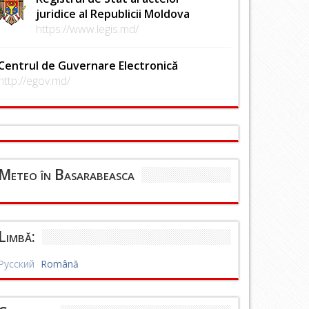
juridice al Republicii Moldova
https://www.legis.md/
Centrul de Guvernare Electronică
http://egov.md/
Meteo în Basarabeasca
Limbă:
Русский
Română