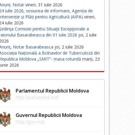
Anunț. Notar
vineri, 31 iulie 2026
24 iulie 2026, sesiunea de informare, Agenția de
Intervenție și Plăți pentru Agricultură (AIPA)
vineri,
24 iulie 2026
Ședinţa Comisiei pentru Situaţii Excepţionale a
raionului Basarabeasca din 01 iulie 2026
joi, 2 iulie
2026
Anunț, Notar Basarabeasca
joi, 2 iulie 2026
Asociația Națională a Bolnavilor de Tuberculoză din
Republica Moldova „SMIT”- masa rotundă
marți, 23
iunie 2026
Parlamentul Republicii Moldova
http://parlament.md/
Guvernul Republicii Moldova
http://gov.md/